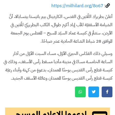
https://milhilard.org/8o67
:
أعلنَ بطريرك اللّاتين في القدس، الكاردينال بيير باتيستا بيتسابالا، أنَّ
السّيامة الأسقفيّة للأب إياد أكرم طوال، النّائب البطريركيّ للّاتين في
الأردن، ستتمُّ في كنيسة عماد السيّد المسيح – المغطس يوم الجمعة
الموافق 28 شباط السّاعة الحادية عشر صباحًا.
وسيلي ذلك القدّاس الحبري الأوّل، مساء السبت الأوّل من آذار
الساعة الخامسة مساءً في مدينة مأدبا مسقط رأس الأسقف، وذلك في
كنيسة قطع رأس القديس يوحنّا المعمدان، بدعوةٍ من كهنة وأبناء رعيّة
كنيسة قطع رأس القديس يوحنّا المعمدان وعائلة الأسقف الجديد.