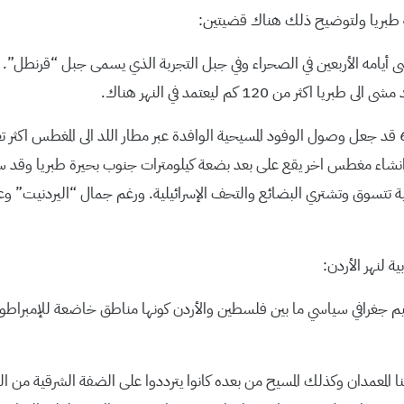
ة طبريا ولتوضيح ذلك هناك قضيتين:
أيامه الأربعين في الصحراء وفي جبل التجربة الذي يسمى جبل “قرنطل”. بع
من 120 كم ليعتمد في النهر هناك.
ب. ان الفصل الذي تم بين حدود عام 48 وحدود عام 67 قد جعل وصول الوفود المسيحية الوافدة عبر مطار ا
 انشاء مغطس اخر يقع على بعد بضعة كيلومترات جنوب بحيرة طبريا وقد
 تتسوق وتشتري البضائع والتحف الإسرائيلية. ورغم جمال “اليردنيت” وع
ة لنهر الأردن:
قسيم جغرافي سياسي ما بين فلسطين والأردن كونها مناطق خاضعة للإمبراطور
حنا المعمدان وكذلك المسيح من بعده كانوا يترددوا على الضفة الشرقية من 