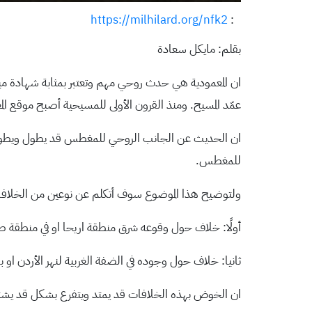
https://milhilard.org/nfk2
:
بقلم: مايكل سعادة
ان المعمودية هي حدث روحي مهم وتعتبر بمثابة شهادة مي
عمّد المسيح. ومنذ القرون الأولى للمسيحية أصبح موقع 
ان الحديث عن الجانب الروحي للمغطس قد يطول ويطول،
للمغطس.
ولتوضيح هذا الموضوع سوف أتكلم عن نوعين من الخلاف
أولًا: خلاف حول وقوعه شرق منطقة اريحا او في منطقة طب
ثانيا: خلاف حول وجوده في الضفة الغربية لنهر الأردن او ب
ان الخوض بهذه الخلافات قد يمتد ويتفرع بشكل قد يشتت