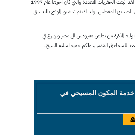
هناك تعمّد المسيح وبشّر فيها الجموع. ويذكر الانجيل ان المسيح تواجد في بيت عنيا عندما جاءه خبر وفاة صديقة المحبب لقلبة اليعازر. لقد اثبتت الحفريات المتعددة والتي كان آخرها عام 1997
لمكان الصحيح للمغطس، ولذلك تم تدشين الموقع بالتنسيق
ي طفولته المبكرة من بطش هيرودس الى مصر وترعرع في
وصعد للسماء في القدس. ولكم جميعا سلام المسيح.
 خدمة المكون المسيحي في