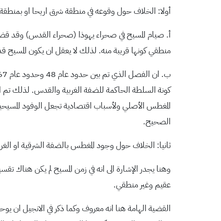
أولا: الخلاف حول وقوعه في منطقة شرق اريحا او بمنطق
أ. صيام المسيح في صحراء يهوذا (صحراء القدس) وقد قضى 
منطقي كونها قريبة منه. لذلك لا يعقل ان يكون المسيح قد مشى الى طبريا اكثر 
كونة السلطة الحاكمة للضفة الغربية والقدس. لذلك تم
المغطس الأصلي ولأسباب اقتصادية تجعل الوفود المسيحية
الصحيح.
ثانيا: الخلاف حول وجود المغطس بالضفة الشرقية او الغربي
وهنا يجدر الإشارة الى انه في زمن المسيح لم يكن هناك ت
عقيم وغير منطقي.
القضية الهامة هنا انه معروف وكما ذكر في الانجيل ان يو