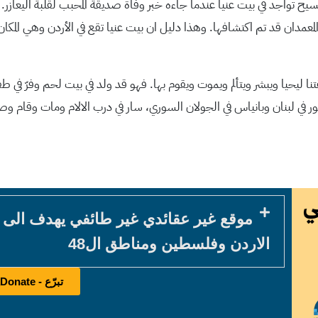
نا المعمدان قد تم اكتشافها. وهذا دليل ان بيت عنيا تقع في الأردن وهي ا
منطقتنا ليحيا ويبشر ويتألم ويموت ويقوم بها. فهو قد ولد في بيت لحم وفرّ ف
 صور في لبنان وبانياس في الجولان السوري، سار في درب الالام ومات وقام 
موقع غير عقائدي غير طائفي يهدف الى
الاردن وفلسطين ومناطق ال48
تبرّع - Donate