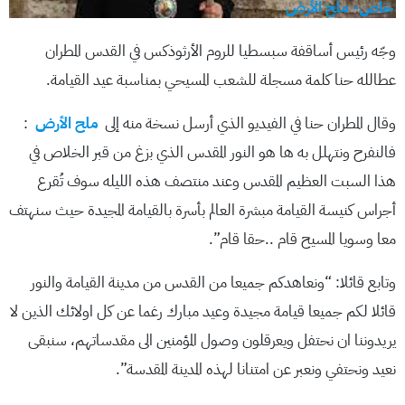
خاص- ملح الأرض
وجّه رئيس أساقفة سبسطيا للروم الأرثوذكس في القدس المطران
عطالله حنا كلمة مسجلة للشعب المسيحي بمناسبة عيد القيامة.
وقال المطران حنا في الفيديو الذي أرسل نسخة منه إلى
ملح الأرض
:
فالنفرح ونتهلل به ها هو النور المقدس الذي بزغ من قبر الخلاص في
هذا السبت العظيم المقدس وعند منتصف هذه الليله سوف تُقرع
أجراس كنيسة القيامة مبشرة العالم بأسرة بالقيامة المجيدة حيث سنهتف
معا وسويا المسيح قام ..حقا قام”.
وتابع قائلا: “ونعاهدكم جميعا من القدس من مدينة القيامة والنور
قائلا لكم جميعا قيامة مجيدة وعيد مبارك رغما عن كل اولائك الذين لا
يريدوننا ان نحتفل ويعرقلون وصول المؤمنين الى مقدساتهم، سنبقى
نعيد ونحتفي ونعبر عن امتنانا لهذه المدينة المقدسة”.