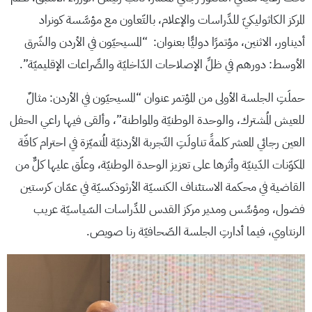
المركز الكاثوليكيّ للدِّراسات والإعلام، بالتّعاون مع مؤسَّسة كونراد
أديناور، الاثنين، مؤتمرًا دوليًّا بعنوان: “المسيحيّون في الأردن والشّرق
الأوسط: دورهم في ظلِّ الإصلاحات الدّاخليّة والصِّراعات الإقليميّة”.
حملَتِ الجلسة الأولى من المؤتمر عنوان “المسيحيّون في الأردن: مثالٌ
للعيش المُشترك، والوحدة الوطنيّة والمواطنة”، وألقى فيها راعي الحفل
العين رجائي المعشر كلمةً تناولَتِ التّجربة الأردنيّة المُتميّزة في احترام كافّة
المكوّنات الدّينيّة وأثرها على تعزيز الوحدة الوطنيّة، وعلّق عليها كلٌّ من
القاضية في محكمة الاستئناف الكنسيّة الأرثوذكسيّة في عمّان كرستين
فضول، ومؤسِّس ومدير مركز القدس للدِّراسات السّياسيّة عريب
الرنتاوي، فيما أدارتِ الجلسة الصّحافيّة رنا صويص.