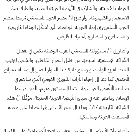
الغزوات الأجنبيّة، والمُشاركة في النَّهضة العربيّة الحديثة والمعارك ضدّ
الاستعمار والصّهيونيّة. وأوضح أنَّ مصير العرب المسيحيّين مُرتبط بمصير
العرب المُسلمين في إطار العروبة الجامعة، الّتي تُشكِّل الوعاء التّاريخيّ
والاجتماعيّ والحضاريّ المُشترك للطَّرفين.
وأشار إلى أنَّ مسؤوليّة المسيحيّين العرب الوطنيّة تكمن في تفعيل
الشَّراكة الإسلاميّة المسيحيّة من خلال الحوار الدّاخليّ، والسَّعي لترتيب
البيت العربيّ الواحد، وتوسيع دائرة هذا الحوار ليصل إلى مختلف شرائح
المُجتمع. كما دعا إلى إحياء التُّراث التَّنويريّ القوميّ الّذي ساهم في
صياغته المُثقَّفون العرب، ولا سيّما المسيحيّون منهم، الّذين درسوا
الإسلام ودافعوا عنه في سياق النَّهضة العربيّة الحديثة، مؤكِّدًا أنَّ هذه
الشّراكة التّاريخيّة كانَتْ وما تزال حجر الأساس في الحفاظ على وحدة
المُجتمعات العربيّة وتماسكها.
وأضاف أنّ الأردنيّين المسيحيّيون يعتزّون بالرّوح الّتي قامَتْ عليها الدّولة