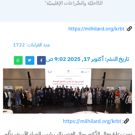
الدّاخليّة والصِّراعات الإقليميّة”
https://milhilard.org/krbt
:
عدد القراءات: 1722
تاريخ النشر: أكتوبر 17, 2025 9:02 ص
https://milhilard.org/krbt
:
تحت رعاية معالي الدُّكتور رجائي المعشر، نائب رئيس الوزراء الأسبق، نظَّم