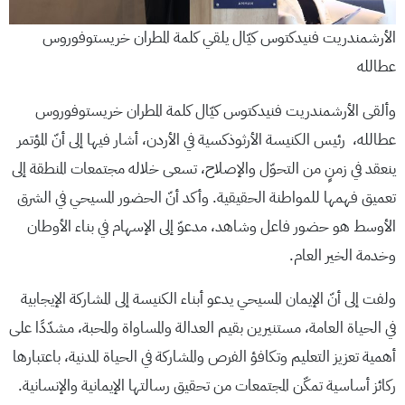
الأرشمندريت فنيدكتوس كيّال يلقي كلمة المطران خريستوفوروس
عطالله
وألقى الأرشمندريت فنيدكتوس كيّال كلمة المطران خريستوفوروس
عطالله، رئيس الكنيسة الأرثوذكسية في الأردن، أشار فيها إلى أنّ المؤتمر
ينعقد في زمنٍ من التحوّل والإصلاح، تسعى خلاله مجتمعات المنطقة إلى
تعميق فهمها للمواطنة الحقيقية. وأكد أنّ الحضور المسيحي في الشرق
الأوسط هو حضور فاعل وشاهد، مدعوّ إلى الإسهام في بناء الأوطان
وخدمة الخير العام.
ولفت إلى أنّ الإيمان المسيحي يدعو أبناء الكنيسة إلى المشاركة الإيجابية
في الحياة العامة، مستنيرين بقيم العدالة والمساواة والمحبة، مشدّدًا على
أهمية تعزيز التعليم وتكافؤ الفرص والمشاركة في الحياة المدنية، باعتبارها
ركائز أساسية تمكّن المجتمعات من تحقيق رسالتها الإيمانية والإنسانية.