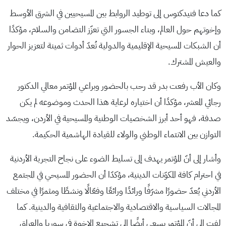
كما دعا فنيدكتوس إلى توطيد الروابط بين المسيحيين في الشرق الأوسط
وإخوتهم حول العالم، وبناء الجسور التي تعزّز التضامن والسلام، مؤكدًا
أن الشبكات المسيحية الإقليمية والدولية تُعدّ أدوات ثمينة لتعزيز الحوار
والعيش المشترك.
وكان الأب رفعت بدر قد رحب بالحضور وبراعي المؤتمر معالي الدكتور
رجائي المعشر، مؤكدًا أن اختياره لرعاية هذا الحدث وموضوعه لم يكن
صدفة، فهو أحد أبرز الشخصيات الوطنية والمسيحية في الأردن، ويجسّد
التوازن بين الانتماء الوطني والولاء للقيادة الهاشمية الحكيمة.
وأشار إلى أنّ المؤتمر يهدف إلى تسليط الضوء على نجاح التجرية الأردنية
في احترام كافة المكوّنات الدينية، مؤكدّا أن الحضور المسيحي في المجتمع
الأردني يُعدّ حضورًا مشرّفًا ورائدًا ورائعًا وفعّالًا ونشطًا ومثمرًا في مختلف
المجالات السياسية والاقتصادية والاجتماعية والثقافية والدينية. كما
لفت إلى أنّ المؤتمر يسعى أيضًا إلى تشجيع الإخوة في سوريا والعراق