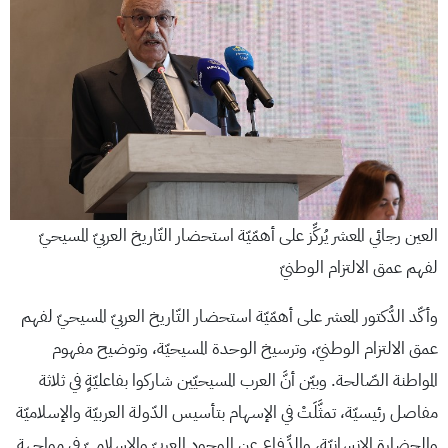
العين رجائي المعشر يُركِّز على أهمّيّة استحضار التّاريخ العربيّ المسيحيّ
لفهم عمق الالتزام الوطنيّ
وأكّد الدُّكتور المعشر على أهمّيّة استحضار التّاريخ العربيّ المسيحيّ لفهم
عمق الالتزام الوطنيّ، وترسيخ الوحدة المسيحيّة، وتوضيح مفهوم
المواطنة الصّالحة. وبيّن أنَّ العرب المسيحيّين شاركوا بفاعليّةٍ في ثلاثة
مفاصل رئيسيّة، تمثَّلَتْ في الإسهام بتأسيس الدّولة العربيّة والإسلاميّة
والحضارة الإنسانيّة، والدِّفاع عن الوجود العربيّ والإسلاميّ في مواجهة