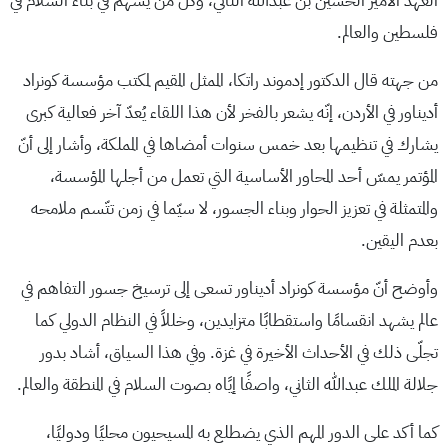
العهد الأمير الحسين بن عبدالله الثاني، وكل من يسهم في بناء السلام في
فلسطين والعالم.
من جهته قال الدكتور إدموند راتكا، الممثل المقيم لمكتب مؤسسة كونراد
أديناور في الأردن، إنّه يشعر بالفخر لأن هذا اللقاء يُعدّ آخر فعالية كبرى
يشارك في تنظيمها بعد خمس سنوات أمضاها في المملكة، وأشار إلى أنّ
المؤتمر يمسّ أحد المحاور الأساسية التي تعمل من أجلها المؤسسة،
والمتمثلة في تعزيز الحوار وبناء الجسور، لا سيّما في زمن تتّسم ملامحه
بعدم اليقين.
وأوضح أنّ مؤسسة كونراد أديناور تسعى إلى ترسيخ جسور التفاهم في
عالم يشهد انقسامًا واستقطابًا متزايدين، وخللاً في النظام الدولي كما
تجلّى ذلك في الأحداث الأخيرة في غزة. وفي هذا السياق، أشاد بدور
جلالة الملك عبدالله الثاني، واصفًا إيًاه بصوت السلام في المنطقة والعالم.
كما أكد على الدور المهم الذي يضطلع به المسيحيون محليًا ودوليًا،