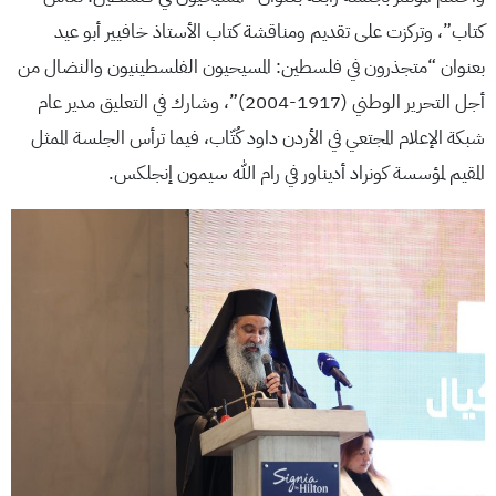
كتاب”، وتركزت على تقديم ومناقشة كتاب الأستاذ خافيير أبو عيد
بعنوان “متجذرون في فلسطين: المسيحيون الفلسطينيون والنضال من
أجل التحرير الوطني (1917-2004)”، وشارك في التعليق مدير عام
شبكة الإعلام المجتعي في الأردن داود كُتّاب، فيما ترأس الجلسة الممثل
المقيم لمؤسسة كونراد أديناور في رام الله سيمون إنجلكس.