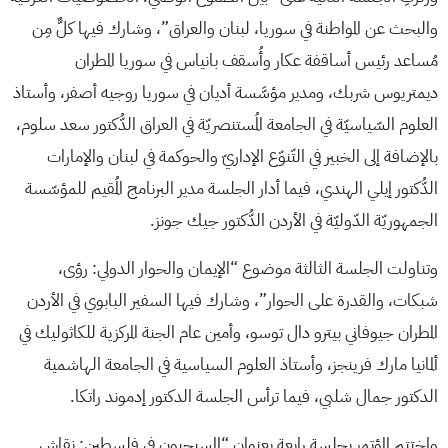
والبحث عن المواطنة في سوريا، لبنان والعراق”، وشارك فيها كلٌّ مِن
مُساعد رئيس أساقفة عكار وأُسقف بانياس في سوريا المطران
ديمتريوس شربك، ومدير مؤسَّسة أديان في سوريا روجيه أصفر، وأستاذ
العلوم السّياسيّة في الجامعة المُستنصريّة في العراق الدُّكتور سعد سلوم،
بالإضافة إلى الخبير في التّنوّع الإداريّ والحوكمة في لبنان والإمارات
الدُّكتور إيلي الهندي، فيما أدار الجلسة مدير البرنامج المُقيم للمؤسّسة
الجمهوريّة الدّوليّة في الأردن الدُّكتور جيك جونز.
وتناولت الجلسة الثالثة موضوع “الإيمان والحوار الدولي: رؤى،
شبكات، والقدرة على الحوار”، وشارك فيها السفير البابوي في الأردن
المطران جيوفاني بيترو دال توسو، وأمين عام الجنة المركزية للكاثوليك في
ألمانيا مارك فرينجز، وأستاذ العلوم السياسية في الجامعة الهاشمية
الدكتور جمال شلبي، فيما ترأس الجلسة الدكتور إدموند راتكا.
واختتم المؤتمر بجلسة رابعة بعنوان “المسيحيون في فلسطين: نقاش