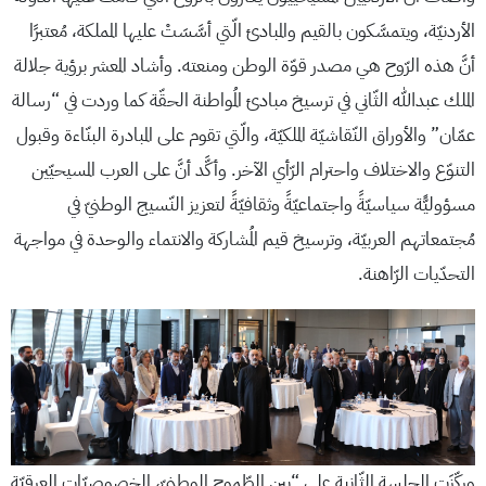
الأردنيّة، ويتمسَّكون بالقيم والمبادئ الّتي أسَّسَتْ عليها المملكة، مُعتبرًا
أنَّ هذه الرّوح هي مصدر قوّة الوطن ومنعته. وأشاد المعشر برؤية جلالة
الملك عبدالله الثّاني في ترسيخ مبادئ المُواطنة الحقّة كما وردت في “رسالة
عمّان” والأوراق النّقاشيّة الملكيّة، والّتي تقوم على المبادرة البنّاءة وقبول
التنوّع والاختلاف واحترام الرّأي الآخر. وأكَّد أنَّ على العرب المسيحيّين
مسؤوليًّة سياسيّةً واجتماعيّةً وثقافيّةً لتعزيز النّسيج الوطنيّ في
مُجتمعاتهم العربيّة، وترسيخ قيم المُشاركة والانتماء والوحدة في مواجهة
التحدّيات الرّاهنة.
وركّزَتِ الجلسة الثّانية على “بين الطّموح الوطنيّ، الخصوصيّات العرقيّة