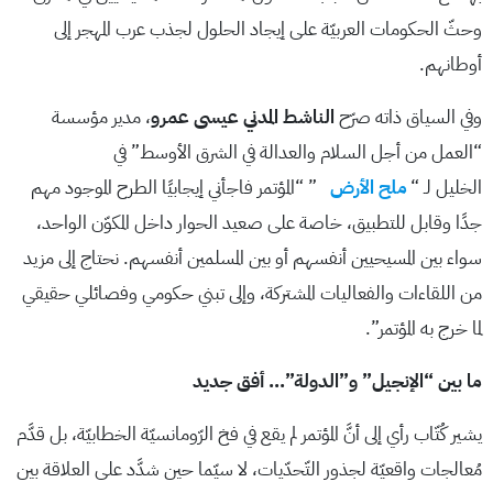
وحثّ الحكومات العربيّة على إيجاد الحلول لجذب عرب المهجر إلى
أوطانهم.
وفي السياق ذاته صرّح
الناشط المدني عيسى عمرو
، مدير مؤسسة
“العمل من أجل السلام والعدالة في الشرق الأوسط” في
الخليل لـ “
ملح الأرض
” “المؤتمر فاجأني إيجابيًا الطرح الموجود مهم
جدًا وقابل للتطبيق، خاصة على صعيد الحوار داخل المكوّن الواحد،
سواء بين المسيحيين أنفسهم أو بين المسلمين أنفسهم. نحتاج إلى مزيد
من اللقاءات والفعاليات المشتركة، وإلى تبني حكومي وفصائلي حقيقي
لما خرج به المؤتمر”.
ما بين “الإنجيل” و”الدولة”… أفق جديد
يشير كُتّاب رأي إلى أنَّ المؤتمر لم يقع في فخ الرّومانسيّة الخطابيّة، بل قدَّم
مُعالجات واقعيّة لجذور التّحدّيات، لا سيّما حين شدَّد على العلاقة بين