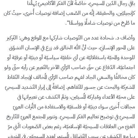
باقي رجال الدّين المسيحيّ، خاصّةً لأنّ الفكر الأكاديميّ يُهمُّنا
كإنجيليّين، والحقيقة، إنَّه من الصّعب إضافة توصيات أُخرى، حيثُ كان
ما طُرِحَ من توصيات شاملًا وواسعًا”.
وأضاف د. شحادة عدد من التّوصيات شاركها مع الموقع وهي: التّركيز
على المحور الإنسانيّ، حيث أنَّ الله الخالق قد زرع في الإنسان التشوّق
للوحدة والمحبّة باستقلاليّة عن أي خلفيّة سياسيّة أو دينيّة أو عرقيّة أو
اجتماعيّة، الدّفاع عن حقّ صاحب الرّأي الآخر بالتّعبير عن رأيه حتّى ولو
كان مخالفًا والسعي الجاد لفهم صاحب الرّأي المُخالف لإيجاد النّقاط
المشتركة والبحث عن جسور للتّفاهم. إضافةً إلى إبراز التّشديد المسيحيّ
على محبّة الأعداء ومُباركة المُسيئين، وثمَّ الكشف عن تعبيراتها في
مجالات أُخرى سواء دينيّة أو فلسفيّة والاستفادة من التُّراث العربيّ
المسيحيّ في توضيح تعاليم الفكر المسيحيّ. وتنوير المجتمع العربيّ للتّاريخ
الغنيّ من العلاقات المسيحيّة الإسلاميّة، رغم بعض الصّعوبات الّتي مرّ
بها مع الكشف عن سبب التّضاؤل المُستمر لعدد المسيحيّين في المشرق،