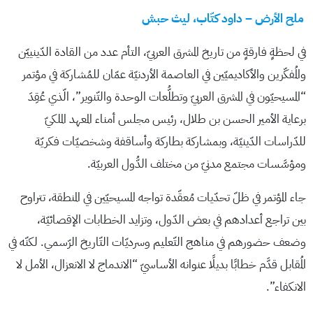
ملح الأرض – داود كتّاب، ليث حبش
في لحظةٍ فارقةٍ من تاريخ المشرق العربيّ، التأم عدد من القادة الدّينييّن
والمُفكّرين والأكاديميّين في العاصمة الأردنيّة عمّان للمُشاركة في مؤتمر
“المسيحيّون في المشرق العربيّ وتطلُّعات الوحدة والتّنوير”، الّذي عُقِدَ
برعاية الأمير الحسن بن طلال، رئيس مجلس أمناء المعهد الملكيّ
للدّراسات الدّينيّة، وبمشاركة بطاركة وأساقفة وشخصيّات فكريّة
ومؤسَّسات مجتمع مدنيّ من مختلف الدُّول العربيّة.
جاء المؤتمر في ظلّ تحدّيات مُعقّدة تواجه المسيحيّين في المنطقة، تتراوح
بين تراجع أعدادهم في بعض الدّول، وتزايد الخطابات الإقصائيّة،
وضعف حضورهم في مناهج التّعليم وسرديّات التّاريخ الرّسمي. لكنّه في
المُقابل قدَّم خطابًا بديلًا عنوانه الأساسيّ “الاندماج لا الانعزال، الأمل لا
الانكفاء”.