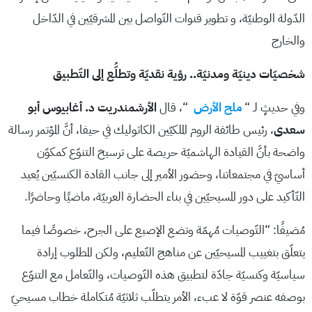
الدّولة الوطنيّة، و تطوير قنوات التّواصل بين المشرقيّين في الدّاخل
والخارج
شخصيّات دينيّة ومدنيّة.. رؤية نقديّة وتطلُّع إلى التّطبيق
وفي حديثٍ لـ “
ملح الأرض
“، قال
الأرشمندريت د. أغابيوس أبو
سعدى
، رئيس طائفة الروم الملكيّين الكاثوليك في حيفا، أنَّ المؤتمر رسالة
واضحة بأنَّ القيادة الهاشميّة حريصة على ترسيخ التنوّع كمكوّن
أساسيّ في مجتمعاتنا، وحضور الأمير إلى جانب القادة الكنسيّين يُعيد
التّأكيد على دور المسيحيّين في بناء الحضارة العربيّة، ماضيًا وحاضرًا.
مُضيفًا: “التّوصيات مُهمّة وتضع الإصبع على الجرح، خصوصًا فيما
يتعلّق بتغييب المسيحيّين عن مناهج التّعليم، ولكن المطلوب إرادة
سياسيّة وكنسيّة جادّة لتطبيق هذه التّوصيات، والتّعامل مع التنوّع
بوصفه عنصر قوّة لا عبء، الأمر يتطلّب ثلاثيّة مُتكاملة خطاب مسيحيّ