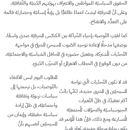
الحقوق السياسيّة للمواطنين والاعتراف بهويّتهم الدّينيّة والثّقافيّة،
وعلى أنَّ المشرقيّة ليسَتْ انتماءً طائفيًّا بل رؤيةً إنسانيّة وحضاريّة قائمة
على التعدُّد والانفتاح.
كما لقيَتِ التّوصية بإحياء الشّراكة بين الكنائس المشرقيّة صدى واسعًا،
بوصفها مدخلًا لإعادة توحيد الصّوت المسيحيّ المشرقيّ في مواجهة
التّحدّيات المُشتركة، وتفعيل حضوره في المحافل السّياسيّة والاجتماعيّة،
من دون الوقوع في الخطاب الانعزاليّ أو التحزّب الدّينيّ.
المطلوب اليوم ليس الاكتفاء
قد لا تكون التّحدّيات الّتي تواجه
بالتّوصيات، بل ترجمتها إلى
المسيحيّين في المشرق جديدة، لكنّها باتَتْ
سياسات تربويّة وثقافيّة
أكثر تعقيدًا، في ظلّ التّغيرات
واجتماعيّة، في ظلّ إرادة
الجيوسياسيّة والتحوّلات المُجتمعيّة
سياسيّة حقيقيّة، وإيمان من
المُتسارعة ومع ذلك، فإنَّ هذا المُؤتمر قد
المسيحيّين أنفسهم بأنَّ
يكون بداية مرحلة جديدة، يُعاد فيها