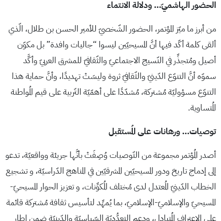
الحضور الهاشميّ… ودلالة الانتماء
من أبرز ما ميّز المؤتمر، الحضور الشّخصيّ للأمير الحسن بن طلال، الّذي
ألقى كلمة أكّد فيها أنَّ المسيحيّين ليسوا “جاليات وافدة” بل مكوّن
أصيل ومُتجذِّر في النّسيج الاجتماعيّ والثّقافيّ للمشرق العربيّ وأكَّد
سموّه أنَّ التنوّع الدّينيّ والثّقافيّ ثروة وليسَتْ تهديدًا، وأنَّ حماية هذا
التنوّع مسؤوليّة مُشتركة، مُشدّدًا على أهمّيّة التّربية على قيم المُواطنة
المُتساوية.
توصيات… ورهانات على المُستقبل
أصدر المُؤتمر مجموعة من التّوصيات وُصِفَتْ بأنَّها جريئة وواقعيّة، تدعو
إلى إدماج تاريخ ودور المسيحيّين المشرقيّين في المناهج الدّراسيّة، و تشجيع
الخطاب الدّينيّ المُعتدل لدى مُختلف المُكوِّنات، و تعزيز الحوار المسيحيّ-
المسيحيّ والإسلاميّ-الإسلاميّ، بما يُمهِّد لتأسيس ثقافة مُشتركة قائمة
على الاعتراف المُتبادل، ودعم التعدُّديّة السّياسيّة والدّينيّة ضمن إطار