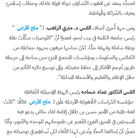
مُتجدِّد يبتعد عن لاهوت التّشاؤم، دولة قويّة عادلة، وخطاب إسلاميّ
يعترف بالشّراكة والمُواطنة.
ومن جهة أُخرى أضاف
القس د. متري الراهب
، لـ”
ملح الأرض
”
رئيس جامعة الكلمة في بيت لحم، مُعتبرًا أنَّ “التّوصيات شكَّلَتْ نقلة
نوعيّة شاملة ومُهمّة جدًّا، لكنّ نجاحها مرهون بجهود جماعيّة من
الكنائس والحكومات ومؤسَّسات المجتمع المدنيّ نحن بحاجة إلى خريطة
طريق تُترجم الأفكار إلى خطط تنفيذيّة، وإلى توسيع دائرة التّأثير من
خلال الإعلام والتّعليم والأنشطة الميدانيّة”.
القس الدّكتور عماد شحاده
رئيس الهيئة الإنجيليّة الثّقافيّة
-مؤسَّسة الدّراسات اللّاهوتيّة الأردنيّة علّق لـ
ملح الأرض
قائلًا: “كانَتْ
لفتة طيّبة من الأمير حسن بن طلال إقامة لقاء خاصّ يدعو فيه
المسيحيّين في المشرق العربيّ للتّعبير عن طموحاتهم للوحدة والتّنوير، وكُنّا
نتمنّى أنْ يُحالفنا الحظّ ونُدعى لهذا اللّقاء لكي نُساهِم في توصياته مع