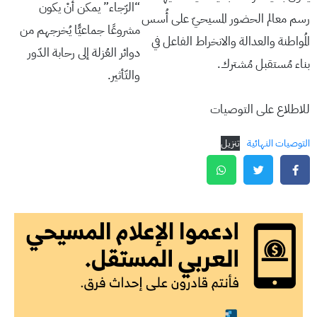
“الرّجاء” يمكن أنْ يكون
رسم معالم الحضور المسيحيّ على أُسس
مشروعًا جماعيًّا يُخرجهم من
المُواطنة والعدالة والانخراط الفاعل في
دوائر العُزلة إلى رحابة الدّور
بناء مُستقبل مُشترك.
والتّأثير.
للاطلاع على التوصيات
التوصيات النهائية
تنزيل