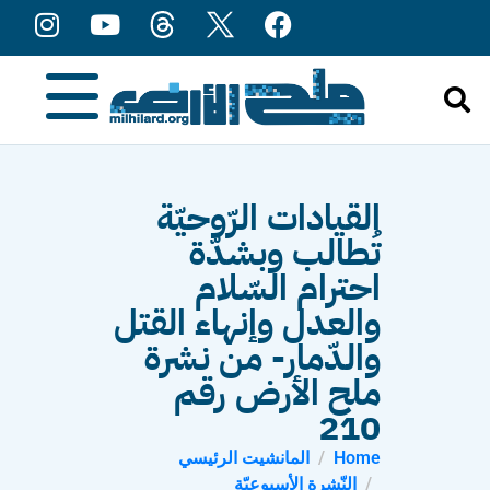
content
القيادات الرّوحيّة
تُطالب وبشدّة
احترام السّلام
والعدل وإنهاء القتل
والدّمار- من نشرة
ملح الأرض رقم
210
Home
المانشيت الرئيسي
النّشرة الأسبوعيّة