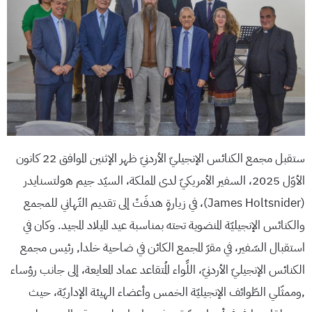
ستقبل مجمع الكنائس الإنجيليّ الأردنيّ ظهر الإثنين الموافق 22 كانون
الأوّل 2025، السفير الأمريكيّ لدى المملكة، السيّد جيم هولتسنايدر
(James Holtsnider)، في زيارةٍ هدفَتْ إلى تقديم التّهاني للمجمع
والكنائس الإنجيليّة المنضوية تحته بمناسبة عيد الميلاد المجيد. وكان في
استقبال السّفير، في مقرّ المجمع الكائن في ضاحية خلدا, رئيس مجمع
الكنائس الإنجيليّ الأردنيّ، اللِّواء المُتقاعد عماد المعايعة، إلى جانب رؤساء
,وممثّلي الطّوائف الإنجيليّة الخمس وأعضاء الهيئة الإداريّة، حيث