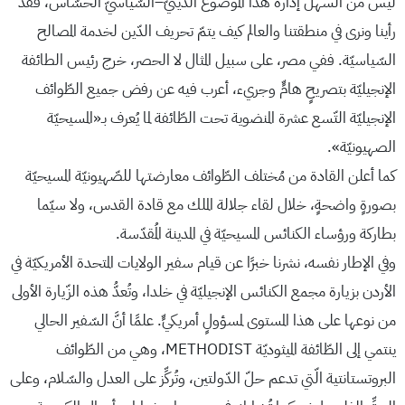
ليس من السهل إدارة هذا الموضوع الدّينيّ–السّياسيّ الحسّاس، فقد
رأينا ونرى في منطقتنا والعالم كيف يتمّ تحريف الدّين لخدمة المصالح
السّياسيّة. ففي مصر، على سبيل المثال لا الحصر، خرج رئيس الطائفة
الإنجيليّة بتصريحٍ هامٍّ وجريء، أعرب فيه عن رفض جميع الطّوائف
الإنجيليّة التّسع عشرة المنضوية تحت الطّائفة لما يُعرف بـ«المسيحيّة
الصهيونيّة».
كما أعلن القادة من مُختلف الطّوائف معارضتها للصّهيونيّة المسيحيّة
بصورةٍ واضحةٍ، خلال لقاء جلالة الملك مع قادة القدس، ولا سيّما
بطاركة ورؤساء الكنائس المسيحيّة في المدينة المُقدّسة.
وفي الإطار نفسه، نشرنا خبرًا عن قيام سفير الولايات المتحدة الأمريكيّة في
الأردن بزيارة مجمع الكنائس الإنجيليّة في خلدا، وتُعدُّ هذه الزّيارة الأولى
من نوعها على هذا المستوى لمسؤولٍ أمريكيٍّ. علمًا أنَّ السّفير الحالي
ينتمي إلى الطّائفة الميثوديّة METHODIST، وهي من الطّوائف
البروتستانتية الّتي تدعم حلّ الدّولتين، وتُركِّز على العدل والسّلام، وعلى