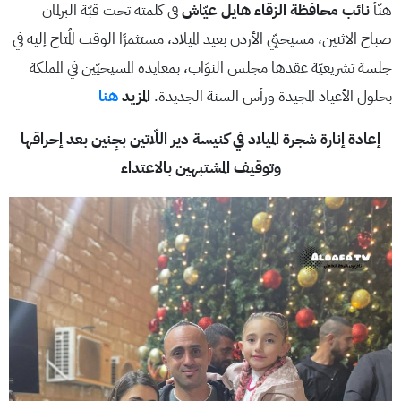
هنّأ
نائب محافظة الزقاء هايل عيّاش
في كلمته تحت قبّة البرلمان
صباح الاثنين، مسيحيّي الأردن بعيد الميلاد، مستثمرًا الوقت المُتاح إليه في
جلسة تشريعيّة عقدها مجلس النوّاب، بمعايدة المسيحيّين في المملكة
بحلول الأعياد المجيدة ورأس السنة الجديدة.
المزيد
هنا
إعادة إنارة شجرة الميلاد في كنيسة دير اللّاتين بجِنين بعد إحراقها
وتوقيف المشتبهين بالاعتداء