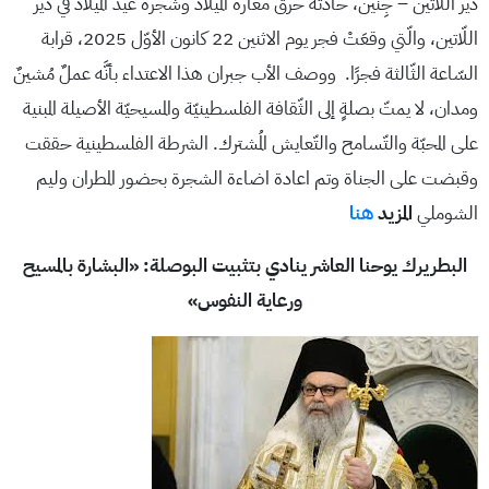
دير اللّاتين – جِنين، حادثة حرق مغارة الميلاد وشجرة عيد الميلاد في دير
اللّاتين، والّتي وقعَتْ فجر يوم الاثنين 22 كانون الأوّل 2025، قرابة
السّاعة الثّالثة فجرًا. ووصف الأب جبران هذا الاعتداء بأنَّه عملٌ مُشينٌ
ومدان، لا يمتّ بصلةٍ إلى الثّقافة الفلسطينيّة والمسيحيّة الأصيلة المبنية
على المحبّة والتّسامح والتّعايش المُشترك. الشرطة الفلسطينية حققت
وقبضت على الجناة وتم اعادة اضاءة الشجرة بحضور المطران وليم
الشوملي
المزيد
هنا
البطريرك يوحنا العاشر ينادي بتثبيت البوصلة: «البشارة بالمسيح
ورعاية النفوس»