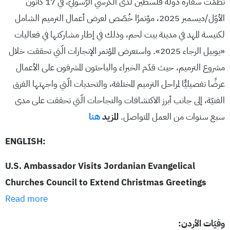
نظّمَتْ سفارة دولة فلسطين لدى الكرسي الرّسوليّ، في 17 كانون
الأوّل/ديسمبر 2025، مؤتمرًا خُصّص لعرض أعمال الترميم الشامل
لكنيسة المهد في مدينة بيت لحم، وذلك في إطار مشاركتها في فعاليات
«يوبيل الرجاء 2025». واستعرض المؤتمر الإنجازات الّتي تحققت خلال
مشروع الترميم، حيث قدّم الخبراء والباحثون المشرفون على الأعمال
عرضًا تفصيليًّا لمراحل الترميم المختلفة، والتحديات الّتي واجهتها الفرق
الفنيّة، إلى جانب أبرز الاكتشافات والنجاحات الّتي تحققت على مدى
سبع سنوات من العمل المتواصل.
المزيد
هنا
ENGLISH:
U.S. Ambassador Visits Jordanian Evangelical
Churches Council to Extend Christmas Greetings
Read more
وفيّات الأردن: