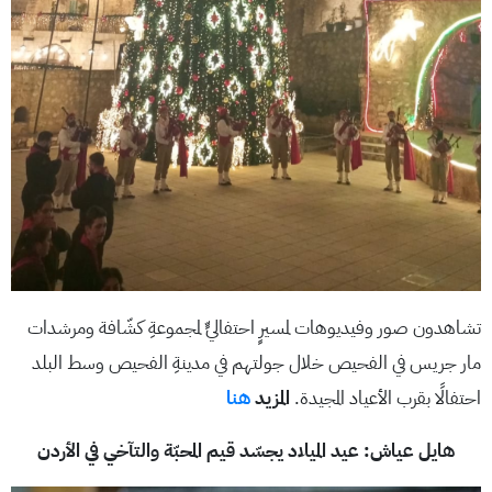
تشاهدون صور وفيديوهات لمسيرٍ احتفاليٍّ لمجموعةِ كشّافة ومرشدات
مار جريس في الفحيص خلال جولتهم في مدينةِ الفحيص وسط البلد
احتفالًا بقرب الأعياد المجيدة.
المزيد
هنا
هايل عياش: عيد الميلاد يجسّد قيم المحبّة والتآخي في الأردن