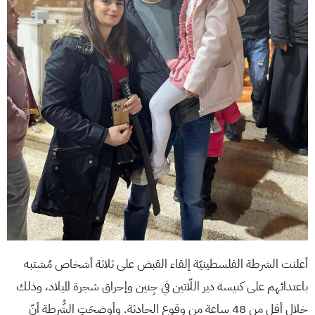
أعلنت الشرطة الفلسطينيّة إلقاء القبض على ثلاثة أشخاص مُشتبه
باعتدائهم على كنيسة دير اللّاتين في جِنين وإحراق شجرة الميلاد، وذلك
خلال أقل من 48 ساعة من وقوع الحادثة. وأوضحَتِ الشُّرطة أنّ