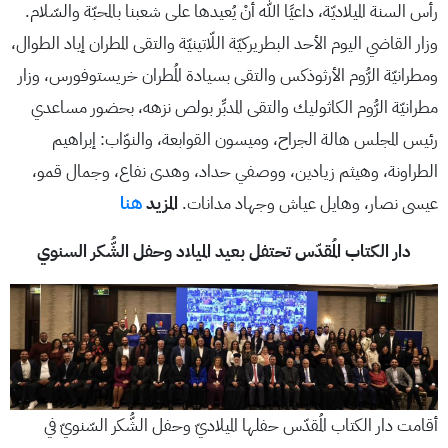
رأس السنة الميلاديّة، داعيًا الله أنْ يُعيدها على شعبنا بالمحبّة والسّلام.
وزار القاضي اليوم الأحد البطريركيّة اللّاتينيّة والتقى المطران إياد الطوال،
ومطرانيّة الرُّوم الأرثوذكس والتقى بسيادة المُطران خريستوفورس، وزار
مطرانيّة الرُّوم الكاثوليك والتقى المدبِّر بولص نزهه، بحضور مساعدي
رئيس المجلس هالة الجراح، وميسون القوابعة، والنوّاب: إبراهيم
الطراونة، وهيثم زيادين، ووصفي حداد، وهدى نفاع، وجمال قمو،
عيسى نصار، وهايل عياش وجهاد مدانات.
المزيد
هنا
دار الكتاب المُقدّس تحتفل بعيد الميلاد وحفل الشُّكر السنوي
أقامت دار الكتاب المُقدّس حفلها الميلاديّ وحفل الشُّكر السّنويّ في