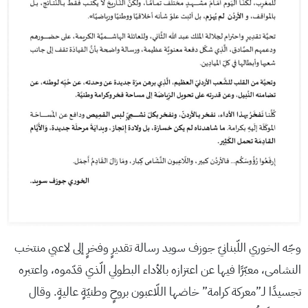
وجّه الخوري اللّبنانيّ جوزف سويد رسالة تقديرٍ وفخرٍ إلى لاعبي منتخب
النشامى، معبّرًا فيها عن اعتزازه بالأداء البطولي الّذي قدّموه، واعتبره
تجسيدًا لـ”معركة كرامة” خاضها اللّاعبون بروحٍ وطنيّةٍ عاليةٍ. وقال