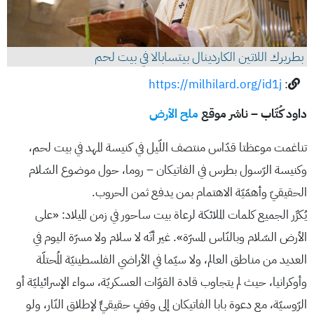
بطريرك اللاتين الكاردينال بيتسابالا في بيت لحم
https://milhilard.org/id1j
:
داود كُتّاب – ناشر موقع
ملح الأرض
تناغمت موعظتا قدّاس منتصف اللّيل في كنيسة المهد في بيت لحم،
وكنيسة الرّسول بطرس في الفاتيكان – روما، حول موضوع السّلام
الحقيقيّ وأهمّيّة الاهتمام بمن يدفع ثمن الحروب.
يُكرِّر الجميع كلمات الملائكة لرعاة بيت ساحور في زمن الميلاد: «على
الأرض السّلام وبالنّاس المسرّة». غير أنّه لا سلام ولا مسرّة اليوم في
العديد من مناطق العالم، ولا سيّما في الأراضي الفلسطينيّة المُحتلّة
وأوكرانيا، حيث لم يتجاوب قادة القوّات العسكريّة، سواء الإسرائيليّة أو
الرّوسيّة، مع دعوة بابا الفاتيكان إلى وقفٍ حقيقيٍّ لإطلاق النّار، ولو