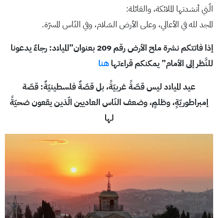
الّتي أنشدتها الملائكة، والقائلة:
المجد لله في الأعالي، وعلى الأرض السّلام، وفي النّاس المسرّة.
إذا فاتتكم نشرة ملح الأرض رقم 209 بعنوان”الميلاد: رجاءٌ يدعونا
للنَّظر إلى الأمام” يمكنكم قراءتها
هنا
عيد الميلاد ليس قصّةً غربيّةً، بل قصّةٌ فلسطينيّةٌ: قصّة
إمبراطوريّةٍ، وظلمٍ، وضعف النّاس العاديين الّذين يقعون ضحيّةً
لها