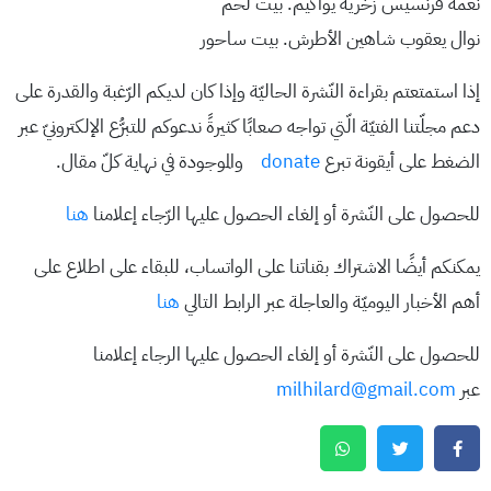
نعمه فرنسيس زخريه يواكيم. بيت لحم
نوال يعقوب شاهين الأطرش. بيت ساحور
إذا استمتعتم بقراءة النّشرة الحاليّة وإذا كان لديكم الرّغبة والقدرة على
دعم مجلّتنا الفتيّة الّتي تواجه صعابًا كثيرةً ندعوكم للتبرُّع الإلكترونيّ عبر
الضغط على أيقونة تبرع
donate
والموجودة في نهاية كلّ مقال.
للحصول على النّشرة أو إلغاء الحصول عليها الرّجاء إعلامنا
هنا
يمكنكم أيضًا الاشتراك بقناتنا على الواتساب، للبقاء على اطلاع على
أهم الأخبار اليوميّة والعاجلة عبر الرابط التالي
هنا
للحصول على النّشرة أو إلغاء الحصول عليها الرجاء إعلامنا
عبر
milhilard@gmail.com