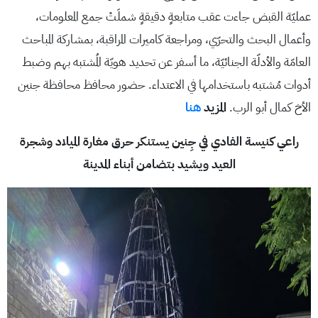
عمليّة القبض جاءت عقب متابعةٍ دقيقةٍ شملَتْ جمع المعلومات،
وأعمال البحث والتحرّي، ومراجعة كاميرات المراقبة، بمشاركة المباحث
العامّة والأدلّة الجنائيّة، ما أسفر عن تحديد هويّة المُشتبه بهم وضبط
أدوات مُشتبه باستخدامها في الاعتداء. حضور محافظ محافظة جنين
الأخ كمال أبو الرب.
المزيد
هنا
راعي كنيسة الفادي في جِنين يستنكر حرق مغارة الميلاد وشجرة
العيد ويشيد بتضامن أبناء المدينة