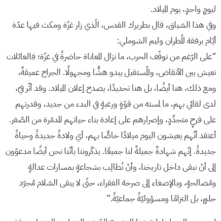
ليومٍ واحدٍ، يوم الميلاد.
وفي هذا السّياق، قال بطريرك القدس، الّذي زار غزّة ومكث فيها عدّة
أيّام برفقة المُطران وليم الشوملي:
“على الرّغم من توقّف الحرب، ما تزال المعاناة حاضرةً في غزّة؛ فالعائلات
تعيش بين الأنقاض، والمُستقبل يبدو هشًّا ومجهولًا. الجراح عميقةٌ،
ومع ذلك، هنا أيضًا، بل هنا تحديدًا، يصدح إعلان الميلاد. وقد أثّر فيّ،
لدى لقائي بهم، ما لمسته من قوّةٍ ورغبةٍ في البدء من جديد، وقدرتهم
على فرحٍ متجدِّدٍ، وإصرارهم على إعادة بناء حياتهم المدمّرة من الصّفر.
أعتقد أنّهم يعيشون اليوم ميلادًا خاصًّا بهم، أي ولادةً جديدةً وحياةً
جديدةً. إنّهم شهادةٌ جميلةٌ لنا جميعًا. يذكّروننا بأنّنا نحن أيضًا مدعوّون
إلى أنْ نبقى داخل تاريخنا، وأنْ نُطالِب بشجاعةٍ بمسارات عدالةٍ
ومُصالحةٍ، وبالإصغاء إلى صرخة الفقراء، حتّى لا يبقى السّلام مُجرّد
حلمٍ، بل التزامًا ومسؤوليّةً جماعيّةً.”