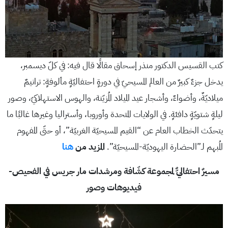
كتب القسيس الدكتور منذر إسحاق مقالًا قال فيه: في كلّ ديسمبر،
يدخل جزءٌ كبيرٌ من العالم المسيحيّ في دورةٍ احتفاليّةٍ مألوفةٍ: ترانيمٌ
ميلاديّةٌ، وأضواءٌ، وأشجار عيد الميلاد المُزيّنة، والهوس الاستهلاكيّ، وصور
ليلةٍ شتويّةٍ دافئةٍ. في الولايات المتحدة وأوروبا، وأستراليا وغيرها غالبًا ما
يتحدّث الخطاب العام عن “القيم المسيحيّة الغربيّة”، أو حتّى المفهوم
المُبهم لـ”الحضارة اليهوديّة-المسيحيّة”.
المزيد من
هنا
مسيرٌ احتفاليٌّ لمجموعة كشّافة ومرشدات مار جريس في الفحيص-
فيديوهات وصور