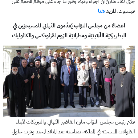
جرى لقاء تعارفيّ في أجواء ودّية، وفق ما جاء على موقع المجمع على
فيسبوك.
المزيد
هنا
أعضاءٌ من مجلس النوّاب يُقدِّمون التّهاني للمسيحيّين في
البطريركيّة اللّاتينيّة ومطرانيّة الرّوم الأرثوذكس والكاثوليك
قدّم رئيس مجلس النوّاب مازن القاضي التّهاني والتبريكات لأبناء
الطّوائف المسيحيّة في المملكة، بمناسبة عيد الميلاد المجيد وقرب حلول