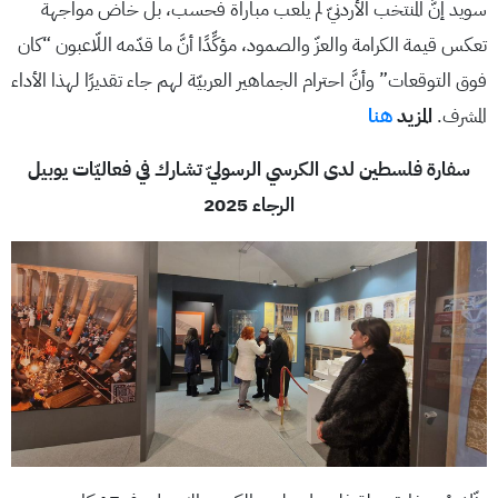
سويد إنَّ المُنتخب الأردنيّ لم يلعب مباراة فحسب، بل خاض مواجهة
تعكس قيمة الكرامة والعزّ والصمود، مؤكِّدًا أنَّ ما قدّمه اللّاعبون “كان
فوق التوقعات” وأنَّ احترام الجماهير العربيّة لهم جاء تقديرًا لهذا الأداء
المشرف.
المزيد
هنا
سفارة فلسطين لدى الكرسي الرسوليّ تشارك في فعاليّات يوبيل
الرجاء 2025