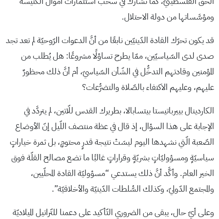
الحقِّ الفلسطينيّ، كما تُشارك في سحب استثمارات أموال الكنيسة
ومؤسَّساتها من دولة الاحتلال.
قد يكون تحرّك القادة الدّينيّين نابعًا من أنَّ الدعوات الرّوحيّة لم تعد تجد
صدى لدى السّياسيّين، ممّا يطرح تساؤلًا مشروعًا: هل يُطلب من
المؤمنين وقادتهم التدخُّل في الشّأن السّياسيّ، أم أنَّ ذلك محظورٌ
عليهم، وعليهم الاكتفاء بالصّلاة والتضرُّعات؟
الكاردينال بييرباتيستا بيتسابالا، بطريرك القدس للّاتين، لم يتردَّد في
الإجابة على هذا السؤال، إذ قال في عظة منتصف اللّيل إنّ الأوضاع
الصّعبة الّتي نشهدها اليوم ليسَتْ نتيجة قدرٍ محتومٍ، بل ثمرة خياراتٍ
سياسيّةٍ ومسؤوليّاتٍ بشريّةٍ وقراراتٍ غالبًا ما تضع مصالح القلّة فوق
الخير العام. وأكَّد أنَّ ذلك يستدعي “مسؤوليّة القادة المحلّيين،
والمجتمع الدّوليّ، وكذلك السُّلطات الدّينيّة والأخلاقيّة”.
وعلى أيّ حال، يبقى من الضروري التّأكيد على دعمنا للتّراتيل الميلاديّة