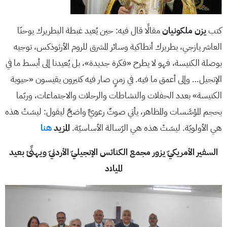
كتب
يزن ملكونيان
مقالًا قال فيه: حين يُعيد غبطة البطريرك يوحنّا
العاشر يازجي، بطريرك أنطاكية وسائر المشرق للروم الأرثوذكس، توجيه
بوصلة الكنيسة، فهو لا يطرح «فكرة جديدة»، بل يُعيدنا إلى أبسط ما في
الإنجيل… وإلى أعمق ما فيه. في زمنٍ صار فيه كثيرون يقيسون «حيوية
الكنيسة» بعدد الحفلات والنشاطات والرحلات والاجتماعات، وربّما
بحجم المؤسَّسات والمظاهر، يأتي صوتٌ رعويٌّ واضحٌ ليقول: ليسَتْ هذه
هي الأولويّة. ليسَتْ هذه هي الرّسالة الأساسيّة.
المزيد
هنا
السفير الأمريكيّ يزور مجمع الكنائس الإنجيليّ الأردنيّ ويهنِّئ بعيد
الميلاد