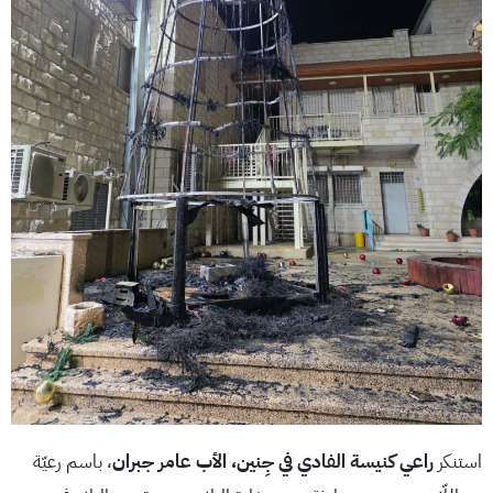
استنكر
راعي كنيسة الفادي في جِنين، الأب عامر جبران
، باسم رعيّة