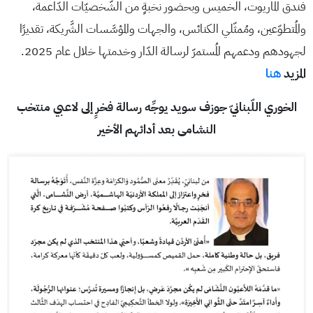
فندق الماريوت، الخميس وبحضور نخبةٍ من الشّخصيّات الدّاعمة،
والمُتطوّعين، ومُمثّلي الكنائس، والجهات والمؤسَّسات الشَّريكة، تقديرًا
لجهودهم ودعمهم المُستمرّ لرسالة الدّار وخدمتها خلال عام 2025.
المزيد
هنا
الخوري اللّبنانيّ جوزف سويد يوجِّه رسالة فخرٍ إلى لاعبي منتخب
النشامى بعد أدائهم الأخير