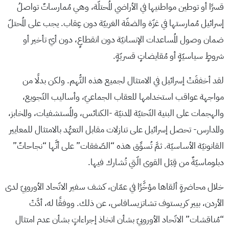
قسرًا أو توطين مواطنيها في الأراضي المُحتلّة، وهي مُمارساتٌ تواصلُ
إسرائيل مُمارستها في غزّة والضفّة الغربيّة دون عِقاب. يجب على المُحتلّ
ضمان وصول المُساعدات الإنسانيّة دون انقطاعٍ، دون أيّ تأخير أو
شروطٍ سياسيّةٍ أو مُقايضاتٍ قسريّةٍ.
لقد أخفقَتْ إسرائيل في الامتثال لجميع هذه التُّهم. ولكن بدلًا من
مواجهة عواقب استخدامها للعقاب الجماعيّ، وأساليب التّجويع،
والهجمات على البنية التّحتيّة المدنيّة -الكنائس، والمُستشفيات، والمخابز،
والمدارس- تحصل إسرائيل على تنازلات مقابل التعهُّد بالامتثال للمعايير
القانونيّة الأساسيّة. ثمَّ تُسوِّق هذه “الصّفقات” على أنَّها “نجاحاتٌ”
دبلوماسيّةٌ من قِبَل القوى الّتي تُشارك فيها.
خلال محاضرةٍ ألقاها مؤخَّرًا في عمّان، كشف سفير الاتّحاد الأوروبيّ لدى
الأردن، بيير كريستوف تشاتزيسافاس، عن ذلك. ووفقًا له، أدَّتْ
“مُناقشات” الاتّحاد الأوروبيّ بشأن اتخاذ إجراءاتٍ بشأن عدم امتثال