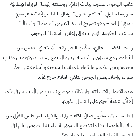
عقب الهجوم، صدرت بياناتُ إدانةٍ. ووصفته رئيسة الوزراء الإيطاليّة
جيورجيا ميلوني بأنّه “غير مقبول”. وقال البابا ليو إنّه “يشعر بحزنٍ
عميقٍ” إزاءه – وهو تصريحٌ اعتبرهُ الكثيرون “غامضًا” و”جبانًا”.
سارعَتِ الحكومة الإسرائيليّة إلى إعلان “أسفها” للهجوم.
وسط الغضب العالميّ، تمكَّنَتِ البطريركيّة اللّاتينيّة في القدس من
التّفاوض مع مسؤولي الكنيسة لزيارة المجتمع المسيحيّ، وتوصيل كمّيّاتٍ
محدودةٍ من الطّعام والدّواء للعائلات المسيحيّة والمُسلمة على حدٍّ
سواء، وإجلاء بعض الجرحى لتلقّي العلاج خارج غزّة.
هذه الأعمال الإنسانيّة، وإنْ كانَتْ موضع ترحيبٍ من المُحتاجين في غزّة،
إلّا أنَّها علامةٌ أخرى على الفشل الدّوليّ.
لماذا يجب أنْ يتحقَّق إيصالُ الطّعام والماء والدّواء للمواطنين العُزَّل من
خلال المُفاوضات؟ لماذا تخضع الحقوق الأساسيّة المنصوص عليها في
القانون الدّوليّ للمُساومات السّياسيّة؟.