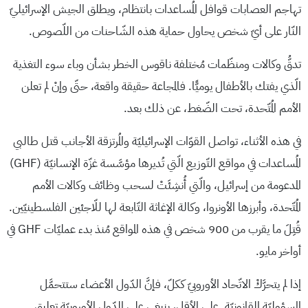
تهاجم العصابات قوافل المُساعدات بانتظام، ويطلق الجيش الإسرائيليّ
النّار على أيّ شخص يحاول حماية هذه الشّاحنات من اللّصوص.
تدقُّ وكالات ومنظّمات مُختلفة ناقوس الخطر بشأن وباء سوء التغذية
الّذي يفتك بالأطفال يوميًّا. فالمجاعة حقيقة واقعة، حتّى وإنْ لم تعلن
الأمم المُتّحدة، تحت الضّغط، عن ذلك بعد.
في هذه الأثناء، تواصل القوّات الإسرائيليّة والمُرتزقة الأجانب قتل طالبي
المُساعدات في مواقع التّوزيع الّتي تُديرها مؤسَّسة غزّة الإنسانيّة (GHF)
المدعومة من إسرائيل، والّتي أُنشِئَتْ لسحب وظائف وكالات الأمم
المُتّحدة، وأبرزها الأونروا، وكالة الإغاثة التّابعة لها للّاجئين الفلسطينيّين.
قُتِلَ ما يقرب من 900 شخص في هذه المواقع مُنذ بدء عمليّات GHF في
أواخر مايو.
إذا لم يتحرَّكْ الاتّحاد الأوروبيّ ككلّ، فإنَّ الدّول الأعضاء ستتحمَّل
المسؤوليّة القانونيّة. على الأقل، ينبغي على الدّول الأوروبيّة تعليق