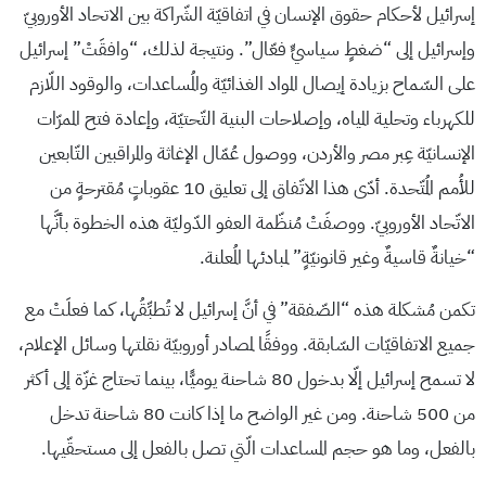
إسرائيل لأحكام حقوق الإنسان في اتفاقيّة الشّراكة بين الاتحاد الأوروبيّ
وإسرائيل إلى “ضغطٍ سياسيٍّ فعّال”. ونتيجة لذلك، “وافقَتْ” إسرائيل
على السّماح بزيادة إيصال المواد الغذائيّة والمُساعدات، والوقود اللّازم
للكهرباء وتحلية المياه، وإصلاحات البنية التّحتيّة، وإعادة فتح الممرّات
الإنسانيّة عِبر مصر والأردن، ووصول عُمّال الإغاثة والمراقبين التّابعين
للأُمم المُتّحدة. أدّى هذا الاتّفاق إلى تعليق 10 عقوباتٍ مُقترحةٍ من
الاتّحاد الأوروبيّ. ووصفَتْ مُنظّمة العفو الدّوليّة هذه الخطوة بأنَّها
“خيانةٌ قاسيةٌ وغير قانونيّةٍ” لمبادئها المُعلنة.
تكمن مُشكلة هذه “الصّفقة” في أنَّ إسرائيل لا تُطبِّقُها، كما فعلَتْ مع
جميع الاتفاقيّات السّابقة. ووفقًا لمصادر أوروبيّة نقلتها وسائل الإعلام،
لا تسمح إسرائيل إلّا بدخول 80 شاحنة يوميًّا، بينما تحتاج غزّة إلى أكثر
من 500 شاحنة. ومن غير الواضح ما إذا كانت 80 شاحنة تدخل
بالفعل، وما هو حجم المساعدات الّتي تصل بالفعل إلى مستحقّيها.