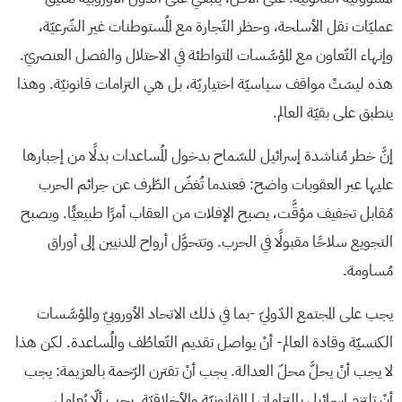
عمليّات نقل الأسلحة، وحظر التّجارة مع المُستوطنات غير الشّرعيّة،
وإنهاء التّعاون مع المؤسَّسات المتواطئة في الاحتلال والفصل العنصريّ.
هذه ليسَتْ مواقف سياسيّة اختياريّة، بل هي التزامات قانونيّة. وهذا
ينطبق على بقيّة العالم.
إنَّ خطر مُناشدة إسرائيل للسّماح بدخول المُساعدات بدلًا من إجبارها
عليها عبر العقوبات واضح: فعندما تُغضّ الطّرف عن جرائم الحرب
مُقابل تخفيف مؤقَّت، يصبح الإفلات من العقاب أمرًا طبيعيًّا. ويصبح
التجويع سلاحًا مقبولًا في الحرب. وتتحوَّل أرواح المدنيين إلى أوراق
مُساومة.
يجب على المجتمع الدّوليّ -بما في ذلك الاتحاد الأوروبيّ والمؤسَّسات
الكنسيّة وقادة العالم- أنْ يواصل تقديم التّعاطُف والمُساعدة. لكن هذا
لا يجب أنْ يحلَّ محلّ العدالة. يجب أنْ تقترن الرّحمة بالعزيمة: يجب
أنْ تلتزم إسرائيل بالتزاماتها القانونيّة والأخلاقيّة. يجب ألّا يُعامل