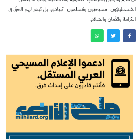
الفلسطينيّون -مسيحيّون ومُسلمون- كبيادق، بل كبشر لهم الحقّ في
الكرامة والأمان والسّلام.