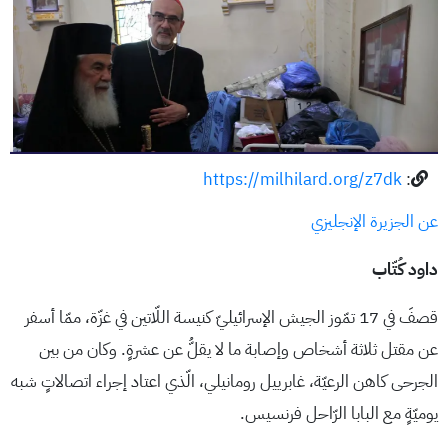
https://milhilard.org/z7dk
:
عن الجزيرة الإنجليزي
داود كُتّاب
قصفَ في 17 تمّوز الجيش الإسرائيليّ كنيسة اللّاتين في غزّة، ممّا أسفر
عن مقتل ثلاثة أشخاص وإصابة ما لا يقلُّ عن عشرةٍ. وكان من بين
الجرحى كاهن الرعيّة، غابرييل رومانيلي، الّذي اعتاد إجراء اتصالاتٍ شبه
يوميّةٍ مع البابا الرّاحل فرنسيس.