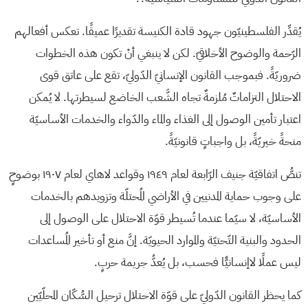
يُقدِّر الفلسطينيّون جهود قادة الكنيسة تقديرًا عميقًا. تعكس أفعالهم
الرّحمة والوضوح الأخلاقيّ. لكن لا ينبغي أنْ تكون هذه الخطوات
ضروريّةً. فبموجب القانون الإنسانيّ الدّوليّ، تقع على عاتق قوى
الاحتلال التزاماتٌ مُلزمةٌ تجاه الشَّعب الخاضع لسيطرتها. لا يُمكن
اعتبار تأمين الوصول إلى الغذاء والماء والدّواء والخدمات الأساسيّة
منحةً خيريّةً، بل واجباتٍ قانونيّةً.
تنصُّ اتفاقيّة جنيف الرّابعة لعام ١٩٤٩ وقواعد لاهاي لعام ١٩٠٧ بوضوحٍ
على وجوب حماية المدنيين في الأراضي المُحتلّة وتزويدهم بالخدمات
الأساسيّة، لا سيّما عندما تُسيطر قوّة الاحتلال على الوصول إلى
الحدود والبنية التّحتيّة والموارد الحيويّة. إنَّ منع أو تأخير المُساعدات
ليس عملًا لاإنسانيًّا فحسب، بل يُعدُّ جريمة حربٍ.
كما يحظر القانون الدّوليّ على قوّة الاحتلال ترحيل السُّكّان المحلّيّين