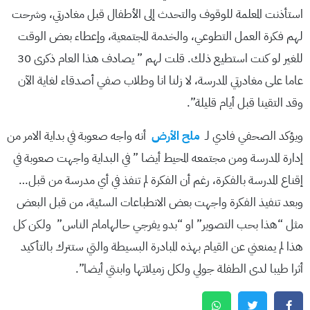
استأذنت المعلمة للوقوف والتحدث إلى الأطفال قبل مغادرتي، وشرحت
لهم فكرة العمل التطوعي، والخدمة المجتمعية، وإعطاء بعض الوقت
للغير لو كنت استطيع ذلك. قلت لهم ” يصادف هذا العام ذكرى 30
عاما على مغادرتي المدرسة، لا زلنا انا وطلاب صفي أصدقاء لغاية الآن
وقد التقينا قبل أيام قليلة”.
ويؤكد الصحفي فادي لـ
ملح الأرض
أنه واجه صعوبة في بداية الامر من
إدارة المدرسة ومن مجتمعه المحيط أيضا ” في البداية واجهت صعوبة في
إقناع المدرسة بالفكرة، رغم أن الفكرة لم تنفذ في أي مدرسة من قبل…
وبعد تنفيذ الفكرة واجهت بعض الانطباعات السئية، من قبل البعض
مثل “هذا بحب التصوير” او “بدو يفرجي حالهامام الناس” ولكن كل
هذا لم يمنعني عن القيام بهذه المبادرة البسيطة والتي ستترك بالتأكيد
أثرا طيبا لدى الطفلة جولي ولكل زميلاتها وابنتي أيضا”.