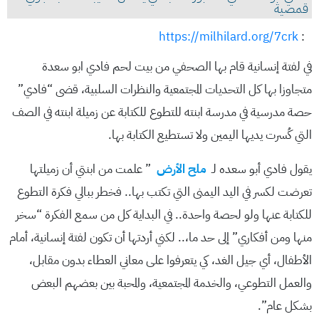
قمصية
https://milhilard.org/7crk
:
في لفتة إنسانية قام بها الصحفي من بيت لحم فادي ابو سعدة
متجاوزا بها كل التحديات المجتمعية والنظرات السلبية، قضى “فادي”
حصة مدرسية في مدرسة ابنته للتطوع للكتابة عن زميلة ابنته في الصف
التي كُسرت يديها اليمين ولا تستطيع الكتابة بها.
يقول فادي أبو سعده لـ
ملح الأرض
” علمت من ابنتي أن زميلتها
تعرضت لكسر في اليد اليمنى التي تكتب بها.. فخطر ببالي فكرة التطوع
للكتابة عنها ولو لحصة واحدة.. في البداية كل من سمع الفكرة “سخر
منها ومن أفكاري” إلى حد ما،.. لكني أردتها أن تكون لفتة إنسانية، أمام
الأطفال، أي جيل الغد، كي يتعرفوا على معاني العطاء بدون مقابل،
والعمل التطوعي، والخدمة المجتمعية، والمحبة بين بعضهم البعض
بشكل عام”.