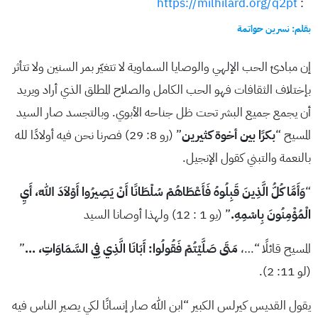
https://milhilard.org/q2pt
:
بقلم: نسرين حواتمة
إن مبادئ الحب الإلهي والوصايا السماوية لا تتغيّر بمر السنين ولا تتأثر
بإختلاف الثقافات فهو الحب الكامل والصلاح المطلق الذي أراد ويريد
أن يجمع جميع البشر تحت ظل جناحه الأبوي. وبالتجسد صار السيد
المسيح “
بكرًا بين أخوة كثيرين
” (رو 8: 29) فصرنا نحن فيه أولادًا لله
بالنعمة والتبني كقول الإنجيل.
“
وَأَمَّا كُلُّ الَّذِينَ قَبِلُوهُ فَأَعْطَاهُمْ سُلْطَانًا أَنْ يَصِيرُوا أَوْلاَدَ اللهِ، أَيِ
الْمُؤْمِنُونَ بِاسْمِهِ
.
” (يو 1 : 12) ولهذا أوصانا السيد
المسيح قائلًا “…،
مَتَى صَلَّيْتُمْ فَقُولُوا: أَبَانَا الَّذِي فِي السَّمَاوَاتِ، …
”
(لو 11: 2).
يقول القديس كيرلس الكبير “ابن الله صار إنسانًا لكي يصير الناس فيه