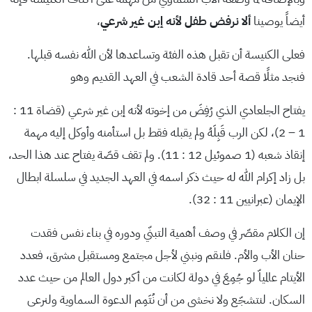
أيضاً يوصينا
ألا نرفض طفل لأنه إبن غير شرعي
،
فعلى الكنيسة أن تقبل هذه الفئة وتساعدها لأن الله نفسه قبلها.
فنجد مثلًا قصة أحد قادة الشعب في العهد القديم وهو
يفتاح الجلعادي الذي رُفِضَ من إخوته لأنه إبن غير شرعي (قضاة 11 :
1 – 2)، لكن الرب قَبِلَهُ ولم يقبله فقط بل استأمنه وأوكل إليه مهمة
إنقاذ شعبه (1 صموئيل 12 : 11). ولم تقف قصّة يفتاح عند هذا الحد،
بل زاد إكرام الله له حيث ذكر اسمه في العهد الجديد في سلسلة ابطال
الإيمان (عبرانيين 11 : 32).
إن الكلام مقصّر في وصف أهمية التبنّي ودوره في بناء نفس فقدت
حنان الأب والأم. فلنقم ونبني لأجل مجتمع ومستقبل مشرق، فعدد
الأيتام عالمياّ لو جُمِعَ في دولة لكانت من أكبر دول العالم من حيث عدد
السكان. لنتشجّع ولا نخشى من أن نُتَمِم الدعوة السماوية ولنرعى