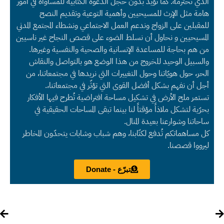
الذي نحترمه. كما نؤيد بدون خجل الدعوة الكتابية للمساواة في أمور
هامة مثل الإرث للمسيحيين وأهمية التوعية وتقديم النصح
للمقبلين على الزواج وندعم العمل الاجتماعي ونشطاء المجتمع المدني
المسيحيين و نحاول أن نسلط الضوء على قصص النجاح غير ناسيين
من هم بحاجة للمساعدة الإنسانية والصحية والنفسية وغيرها.
والسبيل الوحيد للخروج من هذا الوضع هو بالتواصل والنقاش
الحر، حول هويّاتنا وحول التغييرات التي نريدها في مجتمعاتنا، من
أجل أن نفهم بشكل أفضل القوى التي تؤثّر في مجتمعاتنا،.
تستمر ملح الأرض في تشكيل مساحة افتراضية تُطرح فيها الأفكار
بحرّية لتشكل ملاذاً مؤقتاً لنا بينما تبقى المساحات الحقيقية في
ساحاتنا وشوارعنا بعيدة المنال.
كل مساهماتكم تُدفع لكتّابنا، وهم شباب وشابات يتحدّون المخاطر
ليرووا قصصنا.
تبرّع - Donate