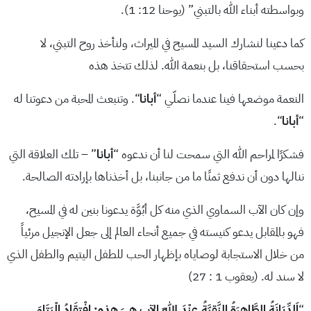
وبواسطته أبناء الله بالتبني” (يوحنا 12: 1).
كما دعينا لنشارك السيد المسيح في الميراث، ولنأخذ روح التبني، لا
بحسب استحقاقنا، بل بنعمة الله. لذلك تتخذ هذه
النعمة موضعها فينا عندما نصلّي “
أبانا
“. وتنبعث المحبة من دعوتنا له
“
أبانا
“.
فشكرًا لمراحم الله التي سمحت لنا أن ندعوه “
أبانا
” – تلك العلاقة التي
ننالها دون أن ندفع ثمنًا ما من جانبنا، بل أخذناها بإرادته الصالحة.
وإن كان الآب السماوي الذي منه كل أبُوَّة يدعونا بنين له في المسيح،
فهو بالمقابل يدعو كنيسته في جميع أنحاء العالم إلى جعل الإنجيل مرئياً
من خلال الاستجابة لوصاياه بإظهار الحب للطفل اليتيم والطفل الذي
لا سند له. (يعقوب 1 : 27)
“
اَلدِّيَانَةُ الطَّاهِرَةُ النَّقِيَّةُ عِنْدَ اللهِ الآبِ هِيَ هذِهِ: افْتِقَادُ الْيَتَامَى