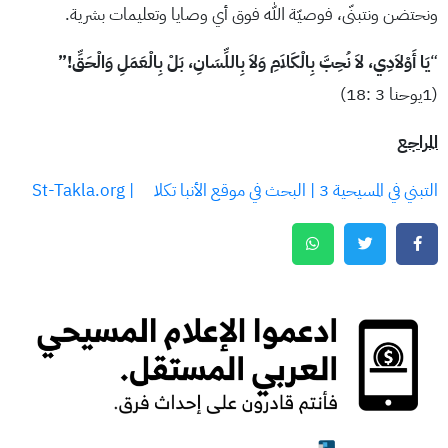
ونحتضن ونتبنّى، فوصيّة الله فوق أي وصايا وتعليمات بشرية.
“
يَا أَوْلاَدِي، لاَ نُحِبَّ بِالْكَلاَمِ وَلاَ بِاللِّسَانِ، بَلْ بِالْعَمَلِ وَالْحَقِّ!”
(1يوحنا 3 :18)
المراجع
التبني في المسيحية 3 | البحث في موقع الأنبا تكلا | St-Takla.org