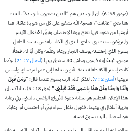
(مزمور 68: 6). ان المتوحدين هم “الذين يشعرون بالوحدة”. البيت
هنا تعني “عائلات”، فمحبة الله تشفق على كل من هو بلا عائلة. فما
أروعها من دعوة فيها نفتح بيوتنا لإحتضان وتبنّي الأطفال الأيتام
والمتروكين، حيث نرى نماذج للتبني في الكتاب لمقدّس، فنجد الطفل
يسوع الذي إحتضنه يوسف النجار ورعاه وعلّمه وكان أبًا له. فمثلًا
موسى، تَبنتهُ إبنة فرعون وعاش 40 سنة في بيتها (
أعمال 7 : 21
) .وكذا
كانت إستير الملكة طفلة يتيمة الأبوين تبناها إبن عمها مردخاي وأحسن
تربيتها (
أستير 2 : 7
). لنذكر كلام الرب يسوع عندما قال: “
وَمَنْ قَبِلَ
وَلَدًا وَاحِدًا مِثْلَ هذَا بِاسْمِي فَقَدْ قَبِلَنِي.”
(متى 18 : 5). بالتأكيد إن
هذا الإعلان العظيم هو بمثابة دعوة للأزواج الراغبين بالتبني، وفي رعاية
وتربية أطفال في بيتهما. فقبول طفل سواء تبنّي أو احتضان أو رعاية،
هو استقبال للرب يسوع نفسه.
وبالإضافة لما وضعه الآب السماوي من مهمة على أكتاف الكنيسة فإنه