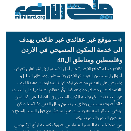
موقع غير عقائدي غير طائفي يهدف
الى خدمة المكون المسيحي في الاردن
وفلسطين ومناطق ال48
تكافح مجلة “ملح الأرض” من أجل الاستمرار في نشر تقارير تعرض
أحوال المسيحيين العرب في الأردن وفلسطين ومناطق الجليل،
ونحرص على تقديم مواضيع تزوّد قراءنا بمعلومات مفيدة لهم ،
بالاعتماد على مصادر موثوقة، كما تركّز معظم اهتمامها على البحث
عن التحديات التي تواجه المكون المسيحي في بلادنا، لنبقى كما نحن
دائماً صوت مسيحي وطني حر يحترم رجال الدين وكنائسنا ولكن
يرفض احتكار الحقيقة ويبحث عنها تماشيًا مع قول السيد المسيح و
تعرفون الحق والحق يحرركم
من مبادئنا حرية التعبير للعلمانيين بصورة تكميلية لرأي الإكليروس