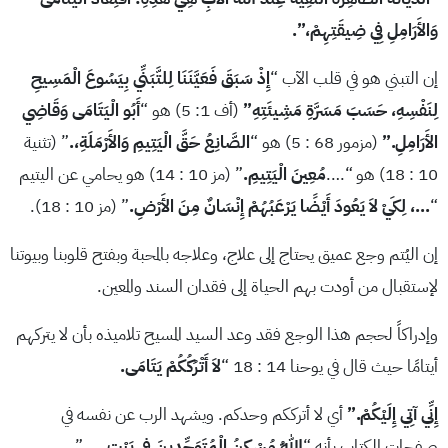
وَالأَرَامِلِ فِي ضِيقَتِهِمْ،”.
إن التبني هو في قلب الآب “
إِذْ سَبَقَ فَعَيَّنَنَا لِلتَّبَنِّي بِيَسُوعَ الْمَسِيحِ
لِنَفْسِهِ، حَسَبَ مَسَرَّةِ مَشِيئَتِهِ”
(أف 1: 5) هو “
أَبُو الْيَتَامَى وَقَاضِي
الأَرَامِلِ.”
(مزمور 68 : 5) هو “
الصَّانِعُ حَقَّ الْيَتِيمِ وَالأَرْمَلَةِ،.
” (تثنية
10 : 18) هو “….
مُعِينَ
الْيَتِيمِ.
” (مز 10 : 14) هو يحامي عن اليتيم
“
…، لِكَيْ لاَ يَعُودَ أَيْضًا يَرْعَبُهُمْ إِنْسَانٌ مِنَ الأَرْضِ.
” (مز 10 : 18).
إن اليُتم وجع عميق يحتاج إلى علاج، وعلاجه بالمحبة وبفتح قلوبنا وبيوتنا
لإستقبال من أودت بهم الحياة إلى فقدان السند والمعين.
وإدراكاً لحجم هذا الوجع فقد وعد السيد المسيح تلاميذه بأن لا يتركهم
أيتامًا حيث قال في يوحنا 14 : 18 “
لاَ أَتْرُكُكُمْ يَتَامَى.
إِنِّي آتِي إِلَيْكُمْ.”
أي لا أترككم وحدكم. ويشهد الرب عن نفسه في
صفحات الكتاب بأنه “
اَللهُ مُسْكِنُ الْمُتَوَحِّدِينَ فِي بَيْتٍ
.
…
”