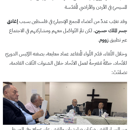
المسيحيّ في الأردن والأراضي المُقدّسة
وقد تغيّب عددٌ من أعضاء المجمع الإنجيليّ في فلسطين بسبب
إغلاق
جسر الملك حسين
، لكن تمَّ التّواصُل معهم ومشاركتهم في الاجتماع
عبر تطبيق
زووم
.
وخلال اللّقاء، قدّم اللّواء المُتقاعد عماد معايعة، بصفته الرَّئيس الدوريّ
للاتّحاد، خطّةً مُقترحةً لعمل الاتّحاد خلال السّنوات الثّلاث القادمة،
تضمَّنَتْ:
من اليسار القسّ ديكران صلبشيان والقسّ عازر عجاج وفي الوسط