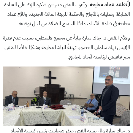
المُتقاعد عماد معايعة
. وأعرب القسّ منير عن شكره للرّبِّ على القيادة
السّابقة وتمنّياته بالنّجاح والحكمة للهيئة العامّة الجديدة وللأخ عماد
معايعة في قيادة الاتّحاد، داعيًا الجميع للصّلاة من أجل توفيقه.
وقدَّم القسّ د. جاك سارة نيابةً عن مجمع فلسطين، بسبب عدم قدرة
الرَّئيس نهاد سلمان الحضور، تهنئةً للباشا معايعة وشكرًا خاصًّا للقسّ
منير قاقيش لرئاسته اتّحاد المجامع.
د. جاك سارة وإلى يمينه القسّ منذر شحاتيت رئيس كنيسة الاتّحاد