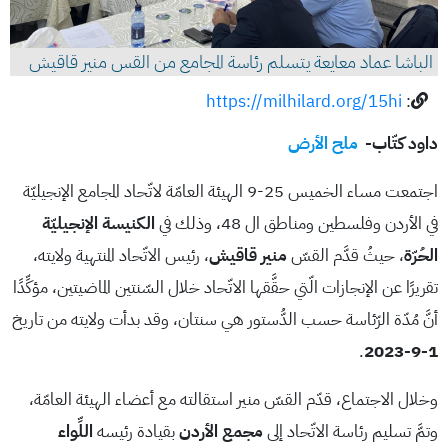
الباشا عماد معايعة يتسلم رئاسة المجامع من القس منير قاقيش
https://milhilard.org/15hi
:
داود كتّاب-
ملح الأرض
اجتمعت مساء الخميس 25-9 الهيئة العامّة لاتّحاد المجامع الإنجيليّة
في الأردن وفلسطين ومناطق ال 48، وذلك في
الكنيسة الإنجيليّة
الحُرّة
، حيثُ قدَّم القسّ
منير قاقيش
، رئيس الاتّحاد المنتهية ولايته،
تقريرًا عن الإنجازات الّتي حقَّقها الاتّحاد خلال السّنتين الماضيتين، مؤكِّدًا
أنَّ مُدّة الرّئاسة حسب الدُّستور هي سنتان، وقد بدأت ولايته من تاريخ
.
1-9-2023
وخلال الاجتماع، قدّم القسّ منير استقالته مع أعضاء الهيئة العامّة،
وتمَّ تسليم رئاسة الاتّحاد إلى
مجمع الأردن
بقيادة رئيسه
اللِّواء