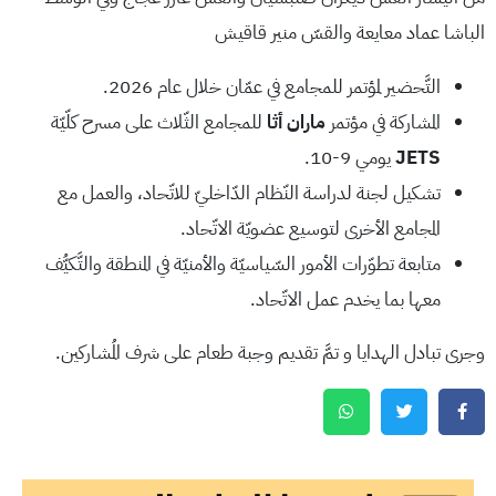
الباشا عماد معايعة والقسّ منير قاقيش
التَّحضير لمؤتمر للمجامع في عمّان خلال عام 2026.
المشاركة في مؤتمر
ماران أثا
للمجامع الثّلاث على مسرح كلّيّة
JETS
يومي 9-10.
تشكيل لجنة لدراسة النّظام الدّاخليّ للاتّحاد، والعمل مع
المجامع الأخرى لتوسيع عضويّة الاتّحاد.
متابعة تطوّرات الأمور السّياسيّة والأمنيّة في المنطقة والتَّكيُّف
معها بما يخدم عمل الاتّحاد.
وجرى تبادل الهدايا و تمَّ تقديم وجبة طعام على شرف المُشاركين.