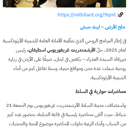
https://milhilard.org/9qml
:
ملح الأرض – ليث حبش
في إطار البرنامج الروحي الذي تنظّمه الأمانة العامة للشبيبة الأرثوذكسية
لعام 2025، حلّ
الأرشمندريت غريغوريوس اسطيفان،
رئيس
ديررقاد السيدة العذراء – بكفتين في لبنان، ضيفًا على الأردن في زيارة
روحية شملت عدة مدن ومواقع دينية، وسط تفاعل كبير من أبناء
الشبيبة الأرثوذكسية.
محاضرات حوارية في السلط
واستضافت مدينة السلط الأرشمندريت غريغوريوس يوم الجمعة 21
شباط، حيث ألقى محاضرة رئيسية في قاعة الدبابنة، بحضور عدد كبير
من الشباب وأبناء الرعية تناولت المحاضرة موضوع المحبة والتحديات