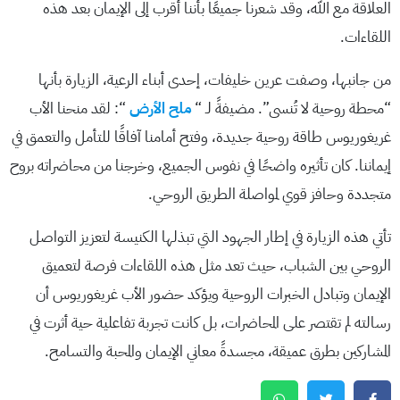
العلاقة مع الله، وقد شعرنا جميعًا بأننا أقرب إلى الإيمان بعد هذه
اللقاءات.
من جانبها، وصفت عرين خليفات، إحدى أبناء الرعية، الزيارة بأنها
“محطة روحية لا تُنسى”. مضيفةً لـ “
ملح الأرض
“: لقد منحنا الأب
غريغوريوس طاقة روحية جديدة، وفتح أمامنا آفاقًا للتأمل والتعمق في
إيماننا. كان تأثيره واضحًا في نفوس الجميع، وخرجنا من محاضراته بروح
متجددة وحافز قوي لمواصلة الطريق الروحي.
تأتي هذه الزيارة في إطار الجهود التي تبذلها الكنيسة لتعزيز التواصل
الروحي بين الشباب، حيث تعد مثل هذه اللقاءات فرصة لتعميق
الإيمان وتبادل الخبرات الروحية ويؤكد حضور الأب غريغوريوس أن
رسالته لم تقتصر على المحاضرات، بل كانت تجربة تفاعلية حية أثرت في
المشاركين بطرق عميقة، مجسدةً معاني الإيمان والمحبة والتسامح.