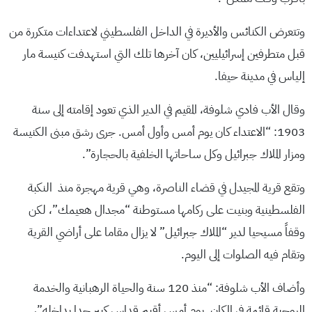
وتتعرض الكنائس والأديرة في الداخل الفلسطيني لاعتداءات متكررة من
قبل متطرفين إسرائيليين، كان آخرها تلك التي استهدفت كنيسة مار
إلياس في مدينة حيفا.
وقال الأب فادي شلوفة، المقيم في الدير الذي تعود إقامته إلى سنة
1903: “الاعتداء كان يوم أمس وأول أمس. جرى رشق مبنى الكنيسة
ومزار الملاك جبرائيل وكل ساحاتها الخلفية بالحجارة”.
وتقع قرية المجيدل في قضاء الناصرة، وهي قرية مهجرة منذ النكبة
الفلسطينية وبنيت على ركامها مستوطنة “مجدال هعيمك”، لكن
وقفاً مسيحيا لدير “الملاك جبرائيل” لا يزال مقاما على أراضي القرية
وتقام فيه الصلوات إلى اليوم.
وأضاف الأب شلوفة: “منذ 120 سنة والحياة الرهبانية والخدمة
الروحية قائمة في المكان. يوم أمس أقيم قداس كبير جدا بداخله”،