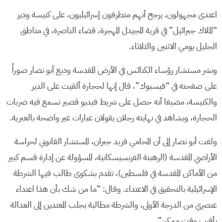
اعتدى مجهولون، يرجح أنهم متطرفون إسرائيليون، على كنيسة ودير
“الملاك جبرائيل” في قرية المجيدل المهجرة، قضاء الناصرة، في مناطق
الجليل يومي الاثنين والثلاثاء.
ونشر مستشار رؤساء الكنائس في الأرض المقدسة وديع أبو نصار صوراً
على صفحته في “فيسبوك”، قال إنها لحجارة ألقيت على الدير
والكنيسة، مضيفا أنه حصل على شريط فيديو قصير تسمع فيه ضربات
الحجارة، ويشاهد في نهايته رجلان يقولان عبارات غير واضحة بالعبرية.
ولفت أبو نصار إلى أن المحامي فريد جبران، المستشار القانوني لحراسة
الأراضي المقدسة (الرهبنة الفرنسيسكانية، المسؤولة عن إدارة قسم كبير
من الأماكن المقدسة في فلسطين)، تقدم بشكوى طالب فيها الشرطة
الإسرائيلية بالتحقيق في الاعتداء. وقال: “ما من شك بأن هذا اعتداء
عنصري من الدرجة الأولى، والشرطة مطالبة بجلب المعتدين إلى العدالة
بأقرب وقت ممكن”.