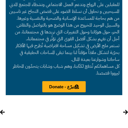
للمقبلين على الزواج وندعم العمل الاجتماعي ونشطاء المجتمع المدني
المسيحيين و نحاول أن نسلط الضوء على قصص النجاح غير ناسيين
من هم بحاجة للمساعدة الإنسانية والصحية والنفسية وغيرها.
والسبيل الوحيد للخروج من هذا الوضع هو بالتواصل والنقاش
الحر، حول هويّاتنا وحول التغييرات التي نريدها في مجتمعاتنا، من
أجل أن نفهم بشكل أفضل القوى التي تؤثّر في مجتمعاتنا،.
تستمر ملح الأرض في تشكيل مساحة افتراضية تُطرح فيها الأفكار
بحرّية لتشكل ملاذاً مؤقتاً لنا بينما تبقى المساحات الحقيقية في
ساحاتنا وشوارعنا بعيدة المنال.
كل مساهماتكم تُدفع لكتّابنا، وهم شباب وشابات يتحدّون المخاطر
ليرووا قصصنا.
تبرّع - Donate