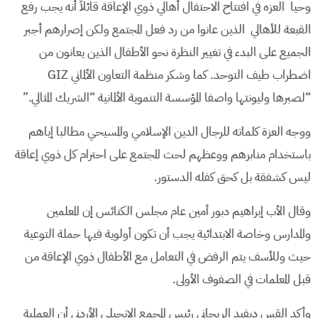
وحيا العزه في افتتاح الاحتفال أهالي ذوي الإعاقة قائلاً أنه يجب رفع
القبعة للأهالي الذين عانوا من رد فعل المجتمع ولكن إصرارهم أجبر
الجميع على البدء في تغيير النظرة نحو الأطفال الذين يعانون من
اضطراب طيف التوحد. كما وشكر منظمة التعاون الألماني GIZ
“لصبرها وليونتها واصفا المؤسسة التنموية الألمانية “الشريك المثالي.”
ووجه العزة كلماته للرجال الدين الإسلامي والمسيحي مطالبا إياهم
باستخدام منابرهم ووعظهم لحث المجتمع على احترام كل ذوي إعاقة
ليس كشفقة بل كحق كفله الدستور.
وقال الأب إبراهيم دبور أمين عام مجلس الكنائس إن المعلمين
والمدارس وخاصة الابتدائية يجب أن تكون أولوية فيها حملة التوعية
حيث وللأسف يتم الرفض في التعامل مع الأطفال ذوي الإعاقة من
قبل المعلمات في الصفوف الأولى.
وأكد القس ديفيد الريحاني رئيس المجمع الإنجيلي الأردني أن العملية