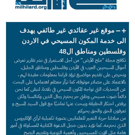
موقع غير عقائدي غير طائفي يهدف
الى خدمة المكون المسيحي في الاردن
وفلسطين ومناطق ال48
تكافح مجلة “ملح الأرض” من أجل الاستمرار في نشر تقارير تعرض
أحوال المسيحيين العرب في الأردن وفلسطين ومناطق الجليل،
ونحرص على تقديم مواضيع تزوّد قراءنا بمعلومات مفيدة لهم ،
بالاعتماد على مصادر موثوقة، كما تركّز معظم اهتمامها على البحث
عن التحديات التي تواجه المكون المسيحي في بلادنا، لنبقى كما نحن
دائماً صوت مسيحي وطني حر يحترم رجال الدين وكنائسنا ولكن
يرفض احتكار الحقيقة ويبحث عنها تماشيًا مع قول السيد المسيح و
تعرفون الحق والحق يحرركم
من مبادئنا حرية التعبير للعلمانيين بصورة تكميلية لرأي الإكليروس
الذي نحترمه. كما نؤيد بدون خجل الدعوة الكتابية للمساواة في أمور
هامة مثل الإرث للمسيحيين وأهمية التوعية وتقديم النصح