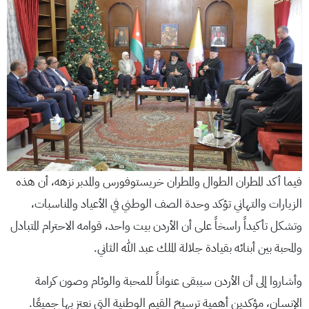
فيما أكد المطران الطوال والمطران خريستوفورس والمدبر نزهه، أن هذه
الزيارات والتهاني تؤكد وحدة الصف الوطني في الأعياد والمناسبات،
وتشكل تأكيداً راسخاً على أن الأردن بيت واحد، قوامه الاحترام المتبادل
والمحبة بين أبنائه بقيادة جلالة الملك عبد الله الثاني.
وأشاروا إلى أن الأردن سيبقى عنواناً للمحبة والوئام وصون كرامة
الإنسان، مؤكدين أهمية ترسيخ القيم الوطنية التي نعتز بها جميعًا.