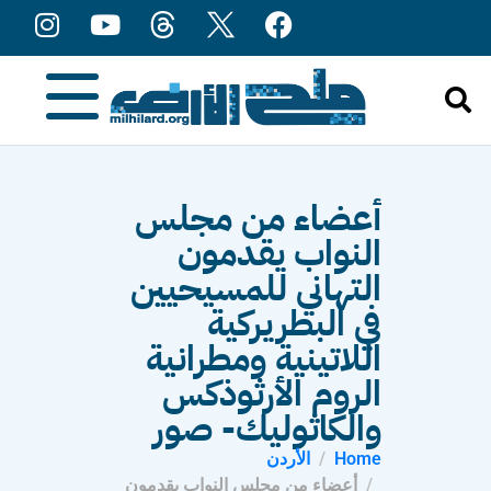
content
أعضاء من مجلس
النواب يقدمون
التهاني للمسيحيين
في البطريركية
اللاتينية ومطرانية
الروم الأرثوذكس
والكاثوليك- صور
Home
الأردن
أعضاء من مجلس النواب يقدمون