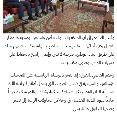
وأشار القاضي إلى أن المملكة باتت واحة أمن واستقرار ومحبة وازدهار،
بفضل وعي أبنائها والتفافهم حول قيادتهم الهاشمية، ومضيهم بثبات
على طريق البناء الوطني، بعزيمة لا تلين وإيمان راسخ بالحفاظ على
منجزات الوطن وصون مكتسباته.
وختم القاضي بالقول: إننا نفخر بالوصاية الهاشمية على المقدسات
الإسلامية والمسيحية في قدس العروبة، التي يحمل أمانتها جلالة الملك
عبد الله الثاني المعظم بكل شجاعة وحكمة وثبات، والتي شكلت درعاً
حامياً لهوية المدينة المقدسة، في وجه كل المحاولات الرامية إلى تغيير
وضعها القانوني والتاريخي.