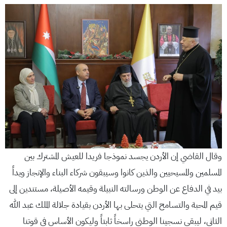
وقال القاضي إن الأردن يجسد نموذجا فريدا للعيش المشترك بين
المسلمين والمسيحيين والذين كانوا وسيبقون شركاء البناء والإنجاز ويداً
بيد في الدفاع عن الوطن ورسالته النبيلة وقيمه الأصيلة، مستندين إلى
قيم المحبة والتسامح التي يتحلى بها الأردن بقيادة جلالة الملك عبد الله
الثاني، ليبقى نسجينا الوطني راسخاً ثابتاً وليكون الأساس في قوتنا