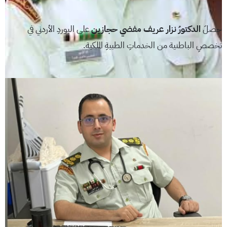
حصلَ
الدكتورُ نزار عريف مفضي حجازين
على البوردِ الأردني في
تخصصِ الباطنية من الخدماتِ الطبيةِ الملكية.