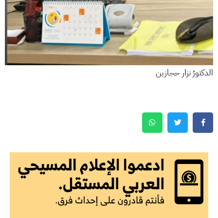
الدكتورُ نزار حجازين