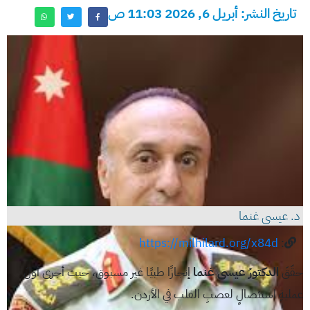
تاريخ النشر: أبريل 6, 2026 11:03 ص
د. عيسى غنما
https://milhilard.org/x84d
:
حقّقَ
الدكتورُ عيسى غنما
إنجازًا طبيًا غير مسبوق، حيث أجرى أولَ
عمليةِ استئصالٍ لعصبِ القلب في الأردن.