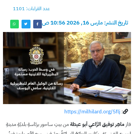
عدد القراءات: 1101
تاريخ النشر: مارس 16, 2026 10:56 ص
https://milhilard.org/5flj
:
فاز
ماهِر توفيق الرَّاعي أبو عيطة
من بيتِ ساحور برئاسةِ بلديّةِ مدينةِ
ليبيريه الفرنسيّة. وكانتِ النتائجُ النهائيّةُ بعدَ فرزِ جميعِ الأصوات: فوزُ