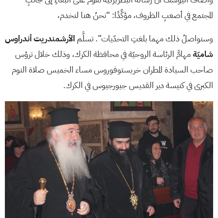
المجتمع في أصعبِ الظروف، مؤكِّدًا: “نحنُ هنا لنخدم،
وسنواصلُ ذلك مهما بلغتِ التحدّيات”. تسلَّم
الأرشمندريت أندراوس
شاميّة
مهامَّ الرئاسة الروحيّة في محافظة الكرك، وذلك خلال ترؤس
صاحب السيادة المطران خريستوفوروس مساء الخميس صلاة النوم
الكبرى في كنيسة دير القديس جيورجيوس في الكرك.