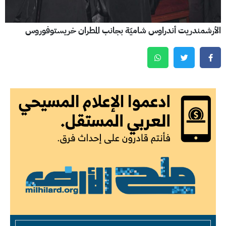
الأرشمندريت أندراوس شاميّة بجانب المطران خريستوفوروس