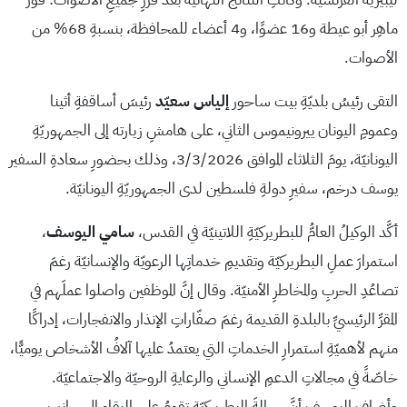
ماهِر أبو عيطة و16 عضوًا، و4 أعضاء للمحافظة، بنسبةِ 68% من
الأصوات.
التقى رئيسُ بلديّةِ بيت ساحور
إلياس سعيّد
رئيسَ أساقفةِ أثينا
وعمومِ اليونان ييرونيموس الثاني، على هامشِ زيارته إلى الجمهوريّةِ
اليونانيّة، يومَ الثلاثاء الموافق 3/3/2026، وذلك بحضورِ سعادةِ السفير
يوسف درخم، سفيرِ دولةِ فلسطين لدى الجمهوريّةِ اليونانيّة.
أكَّد الوكيلُ العامُّ للبطريركيّةِ اللاتينيّة في القدس،
سامي اليوسف
،
استمرارَ عملِ البطريركيّة وتقديمِ خدماتِها الرعويّة والإنسانيّة رغمَ
تصاعُدِ الحربِ والمخاطرِ الأمنيّة. وقال إنَّ الموظفين واصلوا عملَهم في
المقرِّ الرئيسيِّ بالبلدةِ القديمة رغمَ صفّاراتِ الإنذار والانفجارات، إدراكًا
منهم لأهميّةِ استمرارِ الخدماتِ التي يعتمدُ عليها آلافُ الأشخاص يوميًّا،
خاصّةً في مجالاتِ الدعمِ الإنساني والرعايةِ الروحيّة والاجتماعيّة.
وأضاف اليوسف أنَّ رسالةَ البطريركيّة تقومُ على البقاءِ إلى جانبِ