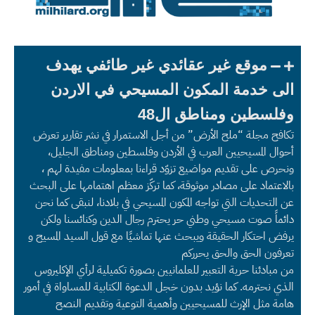
موقع غير عقائدي غير طائفي يهدف
الى خدمة المكون المسيحي في الاردن
وفلسطين ومناطق ال48
تكافح مجلة “ملح الأرض” من أجل الاستمرار في نشر تقارير تعرض
أحوال المسيحيين العرب في الأردن وفلسطين ومناطق الجليل،
ونحرص على تقديم مواضيع تزوّد قراءنا بمعلومات مفيدة لهم ،
بالاعتماد على مصادر موثوقة، كما تركّز معظم اهتمامها على البحث
عن التحديات التي تواجه المكون المسيحي في بلادنا، لنبقى كما نحن
دائماً صوت مسيحي وطني حر يحترم رجال الدين وكنائسنا ولكن
يرفض احتكار الحقيقة ويبحث عنها تماشيًا مع قول السيد المسيح و
تعرفون الحق والحق يحرركم
من مبادئنا حرية التعبير للعلمانيين بصورة تكميلية لرأي الإكليروس
الذي نحترمه. كما نؤيد بدون خجل الدعوة الكتابية للمساواة في أمور
هامة مثل الإرث للمسيحيين وأهمية التوعية وتقديم النصح