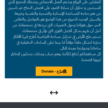
للمقبلين على الزواج وندعم العمل الاجتماعي ونشطاء المجتمع المدني
المسيحيين و نحاول أن نسلط الضوء على قصص النجاح غير ناسيين
من هم بحاجة للمساعدة الإنسانية والصحية والنفسية وغيرها.
والسبيل الوحيد للخروج من هذا الوضع هو بالتواصل والنقاش
الحر، حول هويّاتنا وحول التغييرات التي نريدها في مجتمعاتنا، من
أجل أن نفهم بشكل أفضل القوى التي تؤثّر في مجتمعاتنا،.
تستمر ملح الأرض في تشكيل مساحة افتراضية تُطرح فيها الأفكار
بحرّية لتشكل ملاذاً مؤقتاً لنا بينما تبقى المساحات الحقيقية في
ساحاتنا وشوارعنا بعيدة المنال.
كل مساهماتكم تُدفع لكتّابنا، وهم شباب وشابات يتحدّون المخاطر
ليرووا قصصنا.
تبرّع - Donate