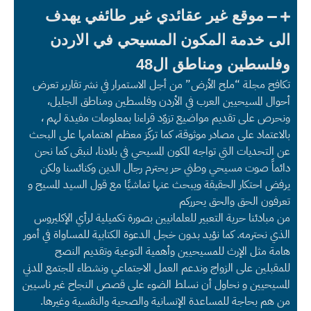
موقع غير عقائدي غير طائفي يهدف
الى خدمة المكون المسيحي في الاردن
وفلسطين ومناطق ال48
تكافح مجلة “ملح الأرض” من أجل الاستمرار في نشر تقارير تعرض
أحوال المسيحيين العرب في الأردن وفلسطين ومناطق الجليل،
ونحرص على تقديم مواضيع تزوّد قراءنا بمعلومات مفيدة لهم ،
بالاعتماد على مصادر موثوقة، كما تركّز معظم اهتمامها على البحث
عن التحديات التي تواجه المكون المسيحي في بلادنا، لنبقى كما نحن
دائماً صوت مسيحي وطني حر يحترم رجال الدين وكنائسنا ولكن
يرفض احتكار الحقيقة ويبحث عنها تماشيًا مع قول السيد المسيح و
تعرفون الحق والحق يحرركم
من مبادئنا حرية التعبير للعلمانيين بصورة تكميلية لرأي الإكليروس
الذي نحترمه. كما نؤيد بدون خجل الدعوة الكتابية للمساواة في أمور
هامة مثل الإرث للمسيحيين وأهمية التوعية وتقديم النصح
للمقبلين على الزواج وندعم العمل الاجتماعي ونشطاء المجتمع المدني
المسيحيين و نحاول أن نسلط الضوء على قصص النجاح غير ناسيين
من هم بحاجة للمساعدة الإنسانية والصحية والنفسية وغيرها.