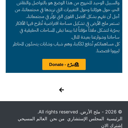
والسبيل الوحيد للخروج من هذا الوضع هو بالتواصل والنقاش
الحر، حول هويّاتنا وحول التغييرات التي نريدها في مجتمعاتنا، من
أجل أن نفهم بشكل أفضل القوى التي تؤثّر في مجتمعاتنا،.
تستمر ملح الأرض في تشكيل مساحة افتراضية تُطرح فيها الأفكار
بحرّية لتشكل ملاذاً مؤقتاً لنا بينما تبقى المساحات الحقيقية في
ساحاتنا وشوارعنا بعيدة المنال.
كل مساهماتكم تُدفع لكتّابنا، وهم شباب وشابات يتحدّون المخاطر
ليرووا قصصنا.
تبرّع - Donate
© 2026 - ملح الأرض. All rights reserved.
الرئيسية
المجلس الإستشاري
من نحن
العالم المسيحي
إشترك الان