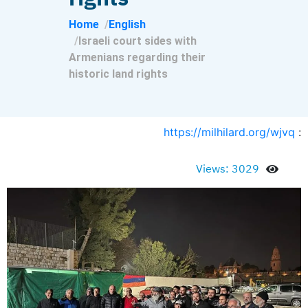
Home
English
Israeli court sides with
Armenians regarding their
historic land rights
https://milhilard.org/wjvq
:
Views: 3029