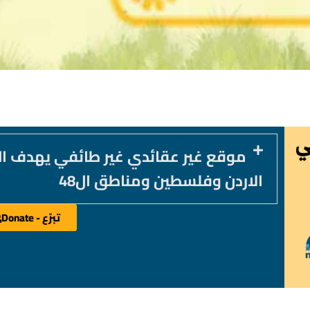
موقع غير عقائدي غير طائفي يهدف ا
الاردن وفلسطين ومناطق ال48
تبرّع - Donate