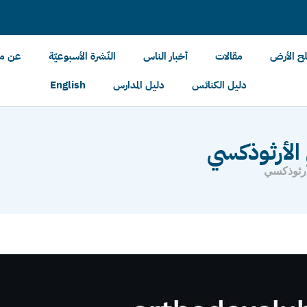
لح الأرض
مقالات
أخبار الناس
النّشرة الأسبوعيّة
عن مل
دليل الكنائس
دليل المدارس
English
 الأرثوذكسي
أرثوذكسي