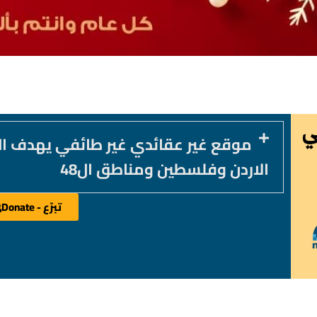
موقع غير عقائدي غير طائفي يهدف ا
الاردن وفلسطين ومناطق ال48
تبرّع - Donate