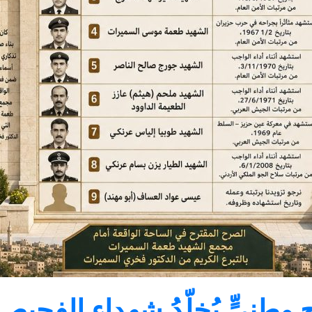
 وطنيٍّ يُخلّدُ شهداء الفح