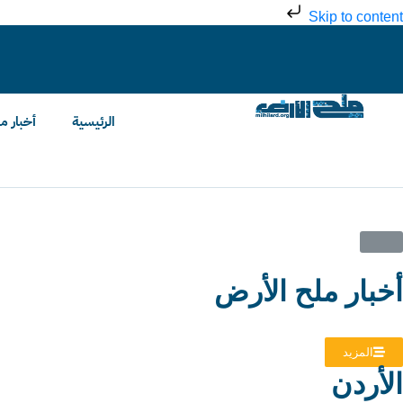
Skip to content
الرئيسية
أخبار م
عندما يتدخل برلمانيون في الشأن الخاص- من نشرة ملح 
وفاة السفير مالك عيد عودة الله الطوال في اسبانيا 
مستوطنون يعتدون على الكنيسةِ الأرمنية في القدس و
الفحيص: مطالب بإقامةِ صرحٍ وطنيٍّ يُخلّدُ شهداء ا
بقلم: داود كُتّاب – ناشر موقع ملح الأرضتم...
خاص- ملح الأرضطالب عدد من أبناءُ وأهالي مدينةِ...
خاص- ملح الأرضوثَّقت مشاهدٌ مصوَّرةٌ، مساءَ السبت،...
نعت الأوساط الأردنية والعربية، الاربعاء أحد أبرز شخصياتها...
أخبار ملح الأرض
المزيد
الأردن