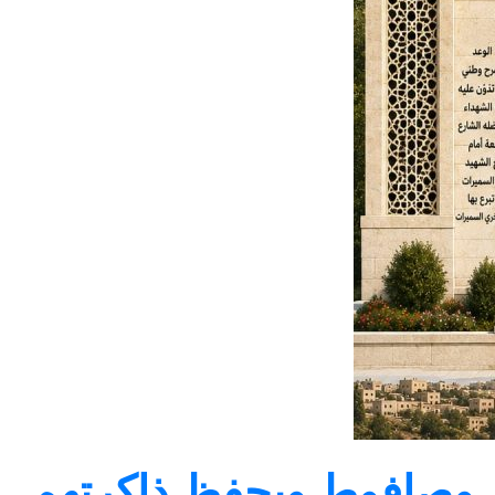
يص وصافوط ويحفظ ذاكرتهم