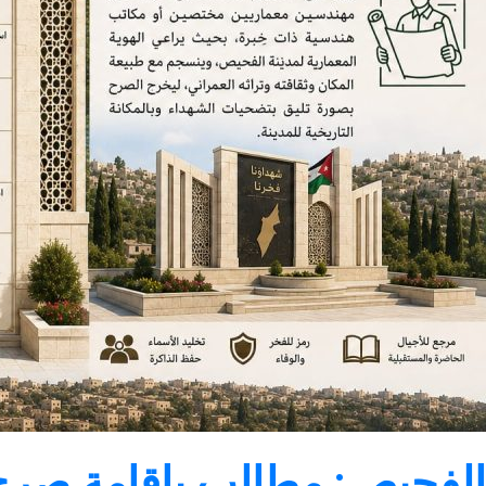
الفحيص: مطالب بإقامةِ صرحٍ