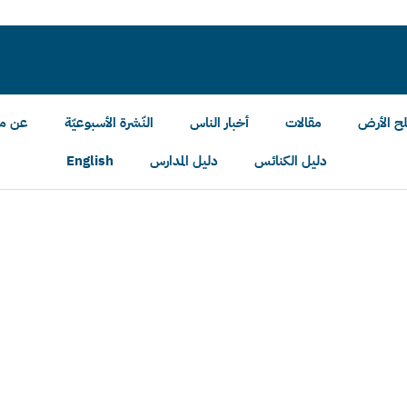
لح الأرض
مقالات
أخبار الناس
النّشرة الأسبوعيّة
عن مل
دليل الكنائس
دليل المدارس
English
الأرض رقم 241
وهو على رأس عمله
يرشقون مدخلها بالحجارة- فيديو
لفحيص وصافوط ويحفظ ذاكرتهم للأجيال