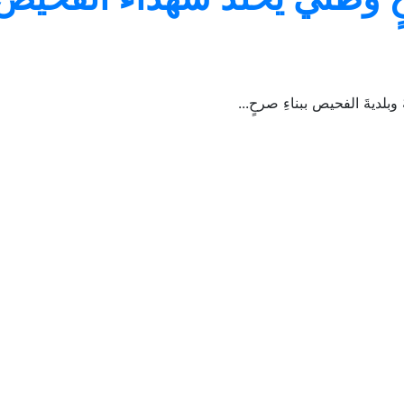
لديةَ الفحيص ببناءِ صرحٍ...