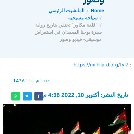
Home
المانشيت الرئيسي
سياحة مسيحية
“قلعة مكاور” تحتفي بتاريخ رواية
سيرة يوحنا المعمدان في استعراض
موسيقي- فيديو وصور
https://milhilard.org/fyl7
:
عدد القراءات: 1436
تاريخ النشر: أكتوبر 10, 2022 4:38 م