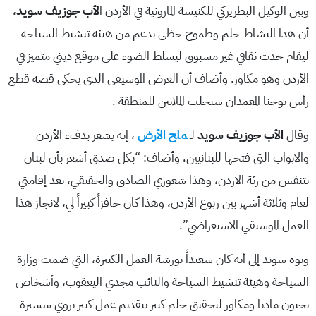
وبين الوكيل البطريركي للكنيسة المارونية في الأردن ا
لأب جوزيف سويد
،
أن هذا النشاط حلم وطموح حظي بدعم من هيئة تنشيط السياحة
ليقام حدث ثقافي غير مسبوق ليسلط الضوء على موقع ديني متميز في
الأردن وهو مكاور. وأضاف أن العرض الموسيقي الذي يحكي قصة قطع
رأس يوحنا المعمدان سيجلب الملايين للمنطقة .
وقال
الأب جوزيف سويد
لـ
ملح الأرض
، إنه يشعر بدفء الأردن
والابواب التي فتحها للبنانيين، وأضاف: “بكل صدق أشعر بأن لبنان
يتنفس من رئة الاردن، وهذا شعوري الصادق والحقيقي، بعد إقامتي
لعام وثلاثة أشهر بين ربوع الأردن، وهذا كان حافزاً كبيراً لي، لانجاز هذا
العمل الموسيقي الاستعراضي”.
ونوه سويد إلى أنه كان سعيداً بورشة العمل الكبيرة، التي ضمت وزارة
السياحة وهيئة تنشيط السياحة والنائب مجدي اليعقوب، وأشخاص
يحبون مادبا ومكاور لتحقيق حلم كبير بتقديم عمل كبير يروي سسيرة