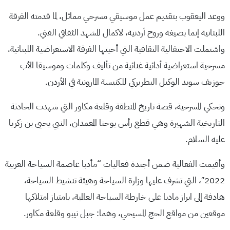
ووعد اليعقوب بتقديم عمل موسيقي مسرحي مماثل، لما قدمته الفرقة
اللبنانية إنما بصيغة وروح أردنية، لاكمال المشهد الثقافي الفني.
واشتملت الاحتفالية الثقافية التي أحيتها الفرقة الاستعراضية اللبنانية،
مسرحية استعراضية أدائية غنائية من تأليف وكلمات وموسيقا الأب
جوزيف سويد الوكيل البطريركي للكنيسة المارونية في الأردن.
وتحكي المسرحية، قصة تاريخ المنطقة وقلعة مكاور التي شهدت الحادثة
التاريخية الشهيرة وهي قطع رأس يوحنا المعمدان، النبي يحيى بن زكريا
عليه السلام.
وأقيمت الفعالية ضمن أجندة فعاليات “مأدبا عاصمة السياحة العربية
2022″، التي تشرف عليها وزارة السياحة وهيئة تنشيط السياحة،
هادفة إلى ابراز مادبا على خارطة السياحة العالمية، بامتياز امتلاكها
موقعين من مواقع الحج المسيحي، وهما: جبل نيبو وقلعة مكاور.