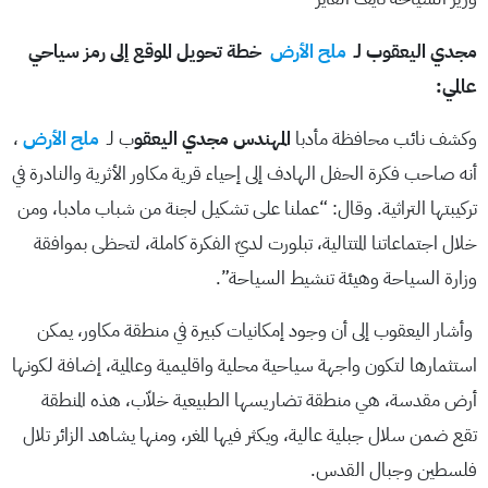
مجدي اليعقوب لـ
ملح الأرض
خطة تحويل الموقع إلى رمز سياحي
عالمي:
وكشف نائب محافظة مأدبا
المهندس مجدي اليعقو
ب لـ
ملح الأرض
،
أنه صاحب فكرة الحفل الهادف إلى إحياء قرية مكاور الأثرية والنادرة في
تركيبتها التراثية. وقال: “عملنا على تشكيل لجنة من شباب مادبا، ومن
خلال اجتماعاتنا المتتالية، تبلورت لديّ الفكرة كاملة، لتحظى بموافقة
وزارة السياحة وهيئة تنشيط السياحة”.
وأشار اليعقوب إلى أن وجود إمكانيات كبيرة في منطقة مكاور، يمكن
استثمارها لتكون واجهة سياحية محلية واقليمية وعالمية، إضافة لكونها
أرض مقدسة، هي منطقة تضاريسها الطبيعية خلاّب، هذه المنطقة
تقع ضمن سلال جبلية عالية، ويكثر فيها المغر، ومنها يشاهد الزائر تلال
فلسطين وجبال القدس.