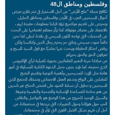
وفلسطين ومناطق ال48
تكافح مجلة “ملح الأرض” من أجل الاستمرار في نشر تقارير تعرض
أحوال المسيحيين العرب في الأردن وفلسطين ومناطق الجليل،
ونحرص على تقديم مواضيع تزوّد قراءنا بمعلومات مفيدة لهم ،
بالاعتماد على مصادر موثوقة، كما تركّز معظم اهتمامها على البحث
عن التحديات التي تواجه المكون المسيحي في بلادنا، لنبقى كما نحن
دائماً صوت مسيحي وطني حر يحترم رجال الدين وكنائسنا ولكن
يرفض احتكار الحقيقة ويبحث عنها تماشيًا مع قول السيد المسيح و
تعرفون الحق والحق يحرركم
من مبادئنا حرية التعبير للعلمانيين بصورة تكميلية لرأي الإكليروس
الذي نحترمه. كما نؤيد بدون خجل الدعوة الكتابية للمساواة في أمور
هامة مثل الإرث للمسيحيين وأهمية التوعية وتقديم النصح
للمقبلين على الزواج وندعم العمل الاجتماعي ونشطاء المجتمع المدني
المسيحيين و نحاول أن نسلط الضوء على قصص النجاح غير ناسيين
من هم بحاجة للمساعدة الإنسانية والصحية والنفسية وغيرها.
والسبيل الوحيد للخروج من هذا الوضع هو بالتواصل والنقاش
الحر، حول هويّاتنا وحول التغييرات التي نريدها في مجتمعاتنا، من
أجل أن نفهم بشكل أفضل القوى التي تؤثّر في مجتمعاتنا،.