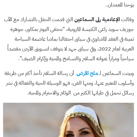
يوحنا المعمدان.
وقالت
الإعلامية رلى السماعين
التي قدمت الحفل بالتشارك مع الأب
جوزيف سويد راعي الكنيسة المارونية، “نحتفي اليوم بمكاور، جوهرة
ثمينة في العقد المادباوي في سياق احتفالنا بمادبا عاصمة السياحة
العربية لعام 2022، وفي سياق جهد لا يتوقف لتسويق الأردن مقصداً
سياحياً ومزاراً عنوانه السلام والتسامح والمحبة وإكرام الضيف”.
وبينت السماعين لـ
ملح الأرض
أن رسالة السلام تأخذ أكثر من طريقة
وأسلوب للتعبير عنها، ومنها الفن، فهو الوسيلة الحية والفعالة في نشر
رسائل تحمل في طياتها الكثير من الوئام والاحترام والمحبة.