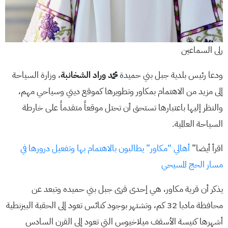
رلى السماعين
ودعا رئيس بلدية جبل بني حميدة
محمد وراد الشخانبة
، وزارة السياحة
إلى مزيد من الاهتمام بمكاور وتطويرها كموقع ديني وسياحي مهم،
والنظر إليها باعتبارها تستحق أن تحتل موقعاً متقدماً على خارطة
السياحة العالمية.
اقرأ أيضا”
أهالي “مكاور” يطالبون بالاهتمام بها وتفعيل درورها في
مسار الحج المسيحي
يذكر أن قرية مكاور، هي إحدى قرى جبل بني حميده وتبعد عن
محافظة مادبا 32 كم، وتشتهر بوجود كنائس تعود إلى الحقبة البيزنطية
أشهرها كنيسة الأسقف ميلاخيوس التي تعود إلى القرن السادس