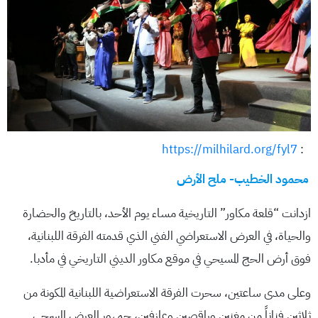
https://milhilard.org/fyl7
:
محمود الخطيب- ملح الأرض
ازدانت “قلعة مكاور” التاريخية مساء يوم الأحد، بالتاريخ والحضارة
والحياة، في العرض الاستعراضي الفني الذي قدمته الفرقة اللبنانية،
فوق أرض الحج المسيحي في موقع مكاور الديني التاريخي في مأدبا.
وعلى مدى ساعتين، سحرت الفرقة الاستعراضية اللبنانية المكونة من
ثلاثين فناناً من مغنين وراقصين وعازفين، جمهور العرض المسرحي