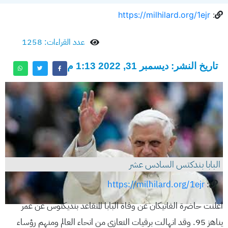
https://milhilard.org/1ejr
:
عدد القراءات: 1258
تاريخ النشر: ديسمبر 31, 2022 1:13 م
البابا بندكتس السادس عشر
https://milhilard.org/1ejr
:
اعلنت حاضرة الفاتيكان عن وفاة البابا المتقاعد بنديكتوس عن عمر
يناهز 95. وقد انهالت برقيات التعازي من انحاء العالم ومنهم رؤساء