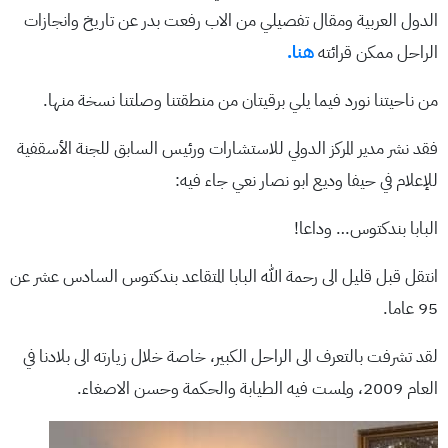
الدول العربية ومقال تفصيلي من الاب رفعت بدر عن تاريخ وانجازات
الراحل ممكن قرائته
هنا.
من ناحيتنا نورد فيما يلي برقيتان من منطقتنا وصلتنا نسخة منها.
فقد نشر مدير المركز الدولي للاستشارات ورئيس السابق للجنة الأسقفية
للإعلام في حيفا وديع ابو نصار نعي جاء فيه:
البابا بندكتوس… وداعا!
انتقل قبل قليل الى رحمة الله البابا المتقاعد بندكتوس السادس عشر عن
95 عاما.
لقد تشرفت بالتعرف الى الراحل الكبير، خاصة خلال زيارته الى بلادنا في
العام 2009، ولمست فيه الطيابة والحكمة وحسن الاصغاء.