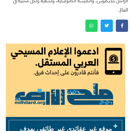
الرّاحل بنديكتوس، والكنيسة الكاثوليكية، ولشعبه ولكل محبيه في
العالم.
موقع غير عقائدي غير طائفي يهدف