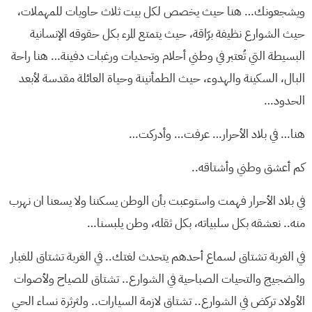
ويشجعونك… هنا حيث يخصص لكل بيت ثلاث حاويات للمهملات،
حيث الشوارع نظيفة برّاقة، حيث يتمتع المرء بكل حقوقه الإنسانية
البسيطة التي تُعتبر في وطني أحلام وتحديات ورغبات دفينة… هنا راحة
البال، السكينة والهدوء، حيث الطمأنينة وحياة العائلة مقدسة لأبعد
الحدود…
هنا… في بلاد الأحرار… عرفت… وأدركت…
كم أعشق وطني وأشتاقه..
في بلاد الأحرار فهمت واستوعبت بأن الوطن يسكننا ولا يسعنا ان نهرب
منه.. نعشقه بكل سلبياته، بكل ثقله، وطن يلبسنا…
في الغربة تشتاق لسماع أحدهم يتحدث لغتك.. في الغربة تشتاق للغبار
والضجيج والتحيات الصباحية في الشوارع.. تشتاق للصياح ولأصوات
الأولاد تركض في الشوارع.. تشتاق لازمة السيارات.. ولثرثرة نساء الحي