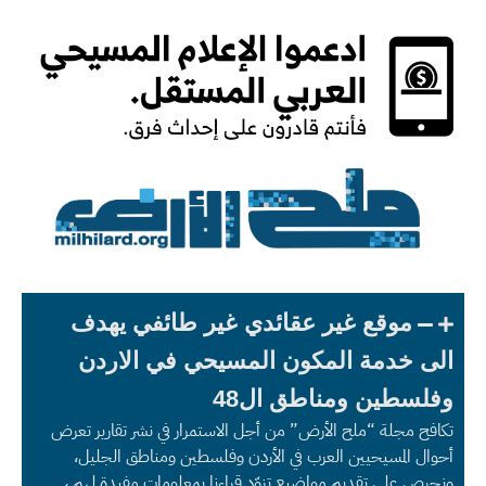
موقع غير عقائدي غير طائفي يهدف
الى خدمة المكون المسيحي في الاردن
وفلسطين ومناطق ال48
تكافح مجلة “ملح الأرض” من أجل الاستمرار في نشر تقارير تعرض
أحوال المسيحيين العرب في الأردن وفلسطين ومناطق الجليل،
ونحرص على تقديم مواضيع تزوّد قراءنا بمعلومات مفيدة لهم ،