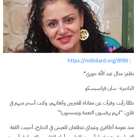
https://milhilard.org/8f80
:
بقلم: منال عبد الله خوري*
الناصرة- سان فرانسيسكو
طالما رأيت وقرأت عن معاناة المغتربين وآهاتهم، وكنت أسخر منهم في
قلبي: “انهم يرفسون النعمة ويتبجحون!”
منذ نعومة أظافري وعيناي تتطلعان للعيش في الخارج، أحببت اللغة