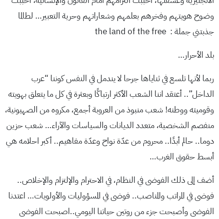
الانجليزية وعشقتها، أحببت التزامهم أمام القانون والإنسانية، أحببت
وضوح هويتهم وفخرهم بعلمهم وشعاراتهم وحرية التعبير… لطالما
جذبتني جملة : the land of the free
بلد الأحرار…
ربما لأنها تلسع في ثناياها جرحا لا يندمل في النفس كوننا “عرب
الداخل”.. أعتقد اننا الشعب الأكثر ارتباكًا وبعثرة في كل ما يتعلق بهويته
وقوميته ووطنه! شعب منبوذ من العروبة أجمع، مكروه من الصهيونية،
منفصم الشخصية، متعدد الديانات والسياسات والآراء… شعب حزين
دوما.. حالم أبدًا.. محروم من عدّة نواح وعدّة مفاهيم.. أكبر احلامه هي
أبسط حقوق الغرب…
أضف إلى ذلك الفوضى في النظام، في الاحترام والإلتزام والإخلاص..
فوضى في المراتب والمناصب.. فوضى في المسؤوليات والأولويات… اعتدنا
الفوضى وأصبحت جزء من روتين حياتنا اليومي..اصبحت الفوضى