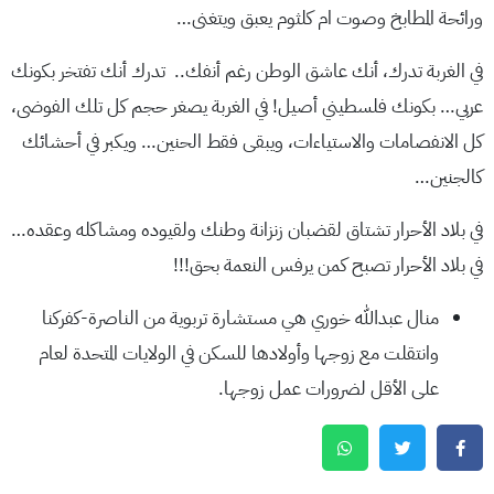
ورائحة المطابخ وصوت ام كلثوم يعبق ويتغنى…
في الغربة تدرك، أنك عاشق الوطن رغم أنفك.. تدرك أنك تفتخر بكونك
عربي… بكونك فلسطيني أصيل! في الغربة يصغر حجم كل تلك الفوضى،
كل الانفصامات والاستياءات، ويبقى فقط الحنين… ويكبر في أحشائك
كالجنين…
في بلاد الأحرار تشتاق لقضبان زنزانة وطنك ولقيوده ومشاكله وعقده…
في بلاد الأحرار تصبح كمن يرفس النعمة بحق!!!
منال عبدالله خوري هي مستشارة تربوية من الناصرة-كفركنا
وانتقلت مع زوجها وأولادها للسكن في الولايات المتحدة لعام
على الأقل لضرورات عمل زوجها.