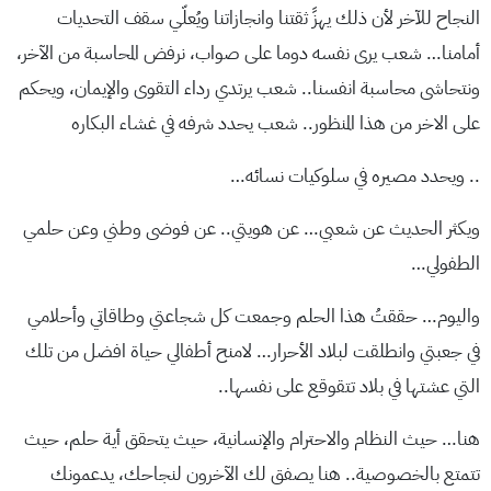
النجاح للآخر لأن ذلك يهزً ثقتنا وانجازاتنا ويُعلّي سقف التحديات
أمامنا… شعب يرى نفسه دوما على صواب، نرفض المحاسبة من الآخر،
ونتحاشى محاسبة انفسنا.. شعب يرتدي رداء التقوى والإيمان، ويحكم
على الاخر من هذا المنظور.. شعب يحدد شرفه في غشاء البكاره
.. ويحدد مصيره في سلوكيات نسائه…
ويكثر الحديث عن شعبي… عن هويتي.. عن فوضى وطني وعن حلمي
الطفولي…
واليوم… حققتُ هذا الحلم وجمعت كل شجاعتي وطاقاتي وأحلامي
في جعبتي وانطلقت لبلاد الأحرار… لامنح أطفالي حياة افضل من تلك
التي عشتها في بلاد تتقوقع على نفسها..
هنا… حيث النظام والاحترام والإنسانية، حيث يتحقق أية حلم، حيث
تتمتع بالخصوصية.. هنا يصفق لك الآخرون لنجاحك، يدعمونك