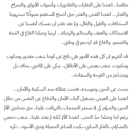
نظامنا…اعتدنا على النفايات والقاذورات وأصوات الأبواق والصراخ
والغبار… اعتدنا الغش والغدر حتى أصبح المستقيم منبوذًا! تستهوينا
السخافات، والقيل والقال، ولم نعد نقدر ان نمسك أنفسنا عن
الاشتباكات والعنف والشتائم والرذيلة… لربما وصلنا القاع في الذمة
والضمير، والقاع قد ازدحم في وطني..
قد أتفهم ان كل هذه الأمور هي ناتج عن كوننا شعب مغدور ومنكوب
ومكبوت، شعب يعيش على الأطلال.. يبكي على الماضي، يخاف بل
ويتشاءم من الفرحة والسعادة..
نبحث عن الحزن ونتوسده، فتحت غطائه نجد السكينة والأمان…
اعتدنا على العيش بتشغيل آليات الأمان والدفاع عن النفس من خلال
الحزن والشؤم كي لا تستمر الصدمات بالتهافت علينا، حتى نتحاشى الألم
برغم اننا وصلنا حدّ الخدر.. اعتدنا الألم لكنه لم يعتد علينا.. شعب نحتمي
بالتشاؤم، بالفكر السلبي، بكبت المشاعر الجميلة وتبني الأسود.. نكره