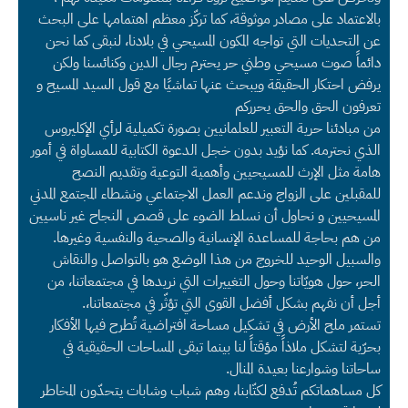
بالاعتماد على مصادر موثوقة، كما تركّز معظم اهتمامها على البحث
عن التحديات التي تواجه المكون المسيحي في بلادنا، لنبقى كما نحن
دائماً صوت مسيحي وطني حر يحترم رجال الدين وكنائسنا ولكن
يرفض احتكار الحقيقة ويبحث عنها تماشيًا مع قول السيد المسيح و
تعرفون الحق والحق يحرركم
من مبادئنا حرية التعبير للعلمانيين بصورة تكميلية لرأي الإكليروس
الذي نحترمه. كما نؤيد بدون خجل الدعوة الكتابية للمساواة في أمور
هامة مثل الإرث للمسيحيين وأهمية التوعية وتقديم النصح
للمقبلين على الزواج وندعم العمل الاجتماعي ونشطاء المجتمع المدني
المسيحيين و نحاول أن نسلط الضوء على قصص النجاح غير ناسيين
من هم بحاجة للمساعدة الإنسانية والصحية والنفسية وغيرها.
والسبيل الوحيد للخروج من هذا الوضع هو بالتواصل والنقاش
الحر، حول هويّاتنا وحول التغييرات التي نريدها في مجتمعاتنا، من
أجل أن نفهم بشكل أفضل القوى التي تؤثّر في مجتمعاتنا،.
تستمر ملح الأرض في تشكيل مساحة افتراضية تُطرح فيها الأفكار
بحرّية لتشكل ملاذاً مؤقتاً لنا بينما تبقى المساحات الحقيقية في
ساحاتنا وشوارعنا بعيدة المنال.
كل مساهماتكم تُدفع لكتّابنا، وهم شباب وشابات يتحدّون المخاطر