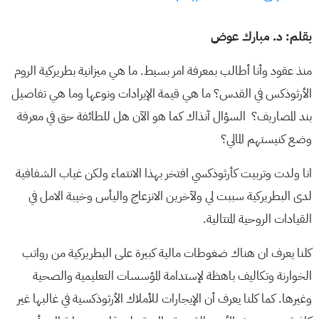
بقلم: د. مبارك عوض
منذ عقود وأنا أطالب بمعرفة امر بسيط. ما هي ميزانية بطريركية الروم
الأرثوذكس في القدس؟ ما هي قيمة الإيرادات ونوعها وما هي تفاصيل
بند المصاريف؟ السؤال آنذاك كما هو الآن هل للطائفة حق في معرفة
وضع كنيستهم المالي؟
انا ولدت وتربيت كأرثوذكسي افتخر بهذا الانتماء ولكن غياب الشفافية
لدى البطريركية سببت لي ولآخرين الانزعاج واليأس وخيبة الامل في
القيادات الروحية المتتالية.
كلنا يعرف ان هناك ضغوطات مالية كبيرة على البطريركية من رواتب
الخوارنة وتكاليف باهظة لإستدامة المؤسسات التعليمية والصحية
وغيرها. كما كلنا يعرف أن الإيجارات للأملاك الأرثوذكسية في غالبها غير