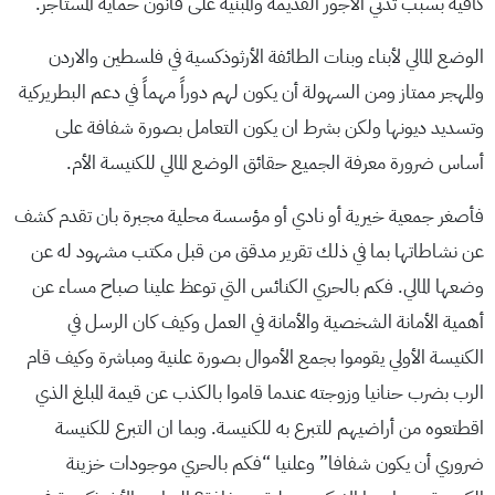
كافية بسبب تدني الأجور القديمة والمبنية على قانون حماية المستأجر.
الوضع المالي لأبناء وبنات الطائفة الأرثوذكسية في فلسطين والاردن
والمهجر ممتاز ومن السهولة أن يكون لهم دوراً مهماً في دعم البطريركية
وتسديد ديونها ولكن بشرط ان يكون التعامل بصورة شفافة على
أساس ضرورة معرفة الجميع حقائق الوضع المالي للكنيسة الأم.
فأصغر جمعية خيرية أو نادي أو مؤسسة محلية مجبرة بان تقدم كشف
عن نشاطاتها بما في ذلك تقرير مدقق من قبل مكتب مشهود له عن
وضعها المالي. فكم بالحري الكنائس التي توعظ علينا صباح مساء عن
أهمية الأمانة الشخصية والأمانة في العمل وكيف كان الرسل في
الكنيسة الأولي يقوموا بجمع الأموال بصورة علنية ومباشرة وكيف قام
الرب بضرب حنانيا وزوجته عندما قاموا بالكذب عن قيمة المبلغ الذي
اقطتعوه من أراضيهم للتبرع به للكنيسة. وبما ان التبرع للكنيسة
ضروري أن يكون شفافا” وعلنيا “فكم بالحري موجودات خزينة