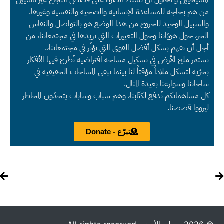
المسيحيين و نحاول أن نسلط الضوء على قصص النجاح غير ناسيين
من هم بحاجة للمساعدة الإنسانية والصحية والنفسية وغيرها.
والسبيل الوحيد للخروج من هذا الوضع هو بالتواصل والنقاش
الحر، حول هويّاتنا وحول التغييرات التي نريدها في مجتمعاتنا، من
أجل أن نفهم بشكل أفضل القوى التي تؤثّر في مجتمعاتنا،.
تستمر ملح الأرض في تشكيل مساحة افتراضية تُطرح فيها الأفكار
بحرّية لتشكل ملاذاً مؤقتاً لنا بينما تبقى المساحات الحقيقية في
ساحاتنا وشوارعنا بعيدة المنال.
كل مساهماتكم تُدفع لكتّابنا، وهم شباب وشابات يتحدّون المخاطر
ليرووا قصصنا.
تبرّع - Donate