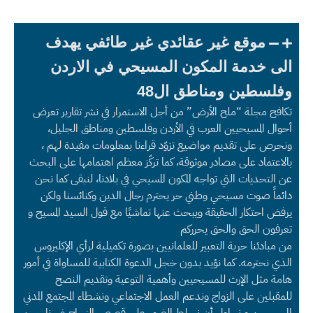
موقع غير عقائدي غير طائفي يهدف
الى خدمة المكون المسيحي في الاردن
وفلسطين ومناطق ال48
تكافح مجلة “ملح الأرض” من أجل الاستمرار في نشر تقارير تعرض
أحوال المسيحيين العرب في الأردن وفلسطين ومناطق الجليل،
ونحرص على تقديم مواضيع تزوّد قراءنا بمعلومات مفيدة لهم ،
بالاعتماد على مصادر موثوقة، كما تركّز معظم اهتمامها على البحث
عن التحديات التي تواجه المكون المسيحي في بلادنا، لنبقى كما نحن
دائماً صوت مسيحي وطني حر يحترم رجال الدين وكنائسنا ولكن
يرفض احتكار الحقيقة ويبحث عنها تماشيًا مع قول السيد المسيح و
تعرفون الحق والحق يحرركم
من مبادئنا حرية التعبير للعلمانيين بصورة تكميلية لرأي الإكليروس
الذي نحترمه. كما نؤيد بدون خجل الدعوة الكتابية للمساواة في أمور
هامة مثل الإرث للمسيحيين وأهمية التوعية وتقديم النصح
للمقبلين على الزواج وندعم العمل الاجتماعي ونشطاء المجتمع المدني