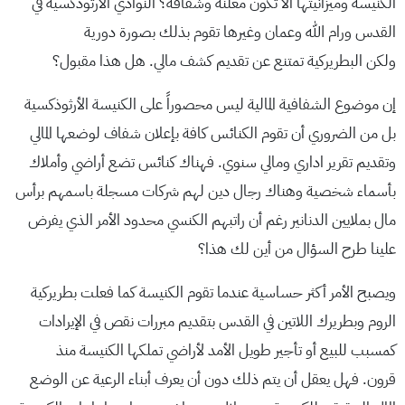
الكنيسة وميزانيتها الا تكون معلنة وشفافة؟ النوادي الأرثوذكسية في
القدس ورام الله وعمان وغيرها تقوم بذلك بصورة دورية
ولكن البطريركية تمتنع عن تقديم كشف مالي. هل هذا مقبول؟
إن موضوع الشفافية المالية ليس محصوراً على الكنيسة الأرثوذكسية
بل من الضروري أن تقوم الكنائس كافة بإعلان شفاف لوضعها المالي
وتقديم تقرير اداري ومالي سنوي. فهناك كنائس تضع أراضي وأملاك
بأسماء شخصية وهناك رجال دين لهم شركات مسجلة باسمهم برأس
مال بملايين الدنانير رغم أن راتبهم الكنسي محدود الأمر الذي يفرض
علينا طرح السؤال من أين لك هذا؟
ويصبح الأمر أكثر حساسية عندما تقوم الكنيسة كما فعلت بطريركية
الروم وبطريرك اللاتين في القدس بتقديم مبررات نقص في الإيرادات
كمسبب للبيع أو تأجير طويل الأمد لأراضي تملكها الكنيسة منذ
قرون. فهل يعقل أن يتم ذلك دون أن يعرف أبناء الرعية عن الوضع