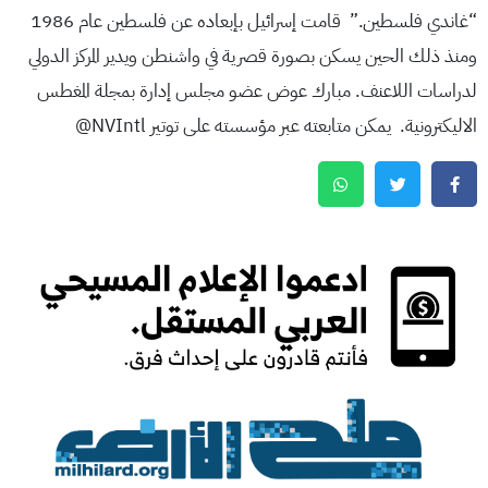
“غاندي فلسطين.” قامت إسرائيل بإبعاده عن فلسطين عام 1986
ومنذ ذلك الحين يسكن بصورة قصرية في واشنطن ويدير المركز الدولي
لدراسات اللاعنف. مبارك عوض عضو مجلس إدارة بمجلة المغطس
الاليكترونية. يمكن متابعته عبر مؤسسته على توتير NVIntl@