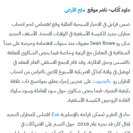
داود كُتّاب- ناشر موقع
ملح الأرض
ضمن قراءتي في الاخبار المسيحية العالمية وقع اهتمامي لخبر انتخاب
مطران جديد للكنيسة الأسقفية في الولايات المتحدة. الأسقف الجديد
شان رو Sean Rowe معروف منذ سنوات لاهتمامه وحرصه على مبدأ
الشفافية في التعامل مع الرعية وخاصة فيما يخص الشكاوى المتعلقة
بالقسس وحتى المطارنة. وقد قام المجمع الاسقفي العام المنعقد في
لويفيل في ولاية كنتاكي الامريكية الأسبوع الماضي بالتزامن من انتخاب
المطران رو
بالتصويت
على عشرين إجراء يتعلق بمواضيع ذات علاقة
بكيفية التصرف فيما يخص شكاوى حول سوء المعاملة وسوء سلوك
القادة الروحيين الكنيسة الأسقفية.
جاء في التقرير (ممكن قراءته بالإنجليزية
هنا
) اقتباس للمطران الجديد
لمقال كان قد نشره عام 2018 حول التستر على الانتهاكات في