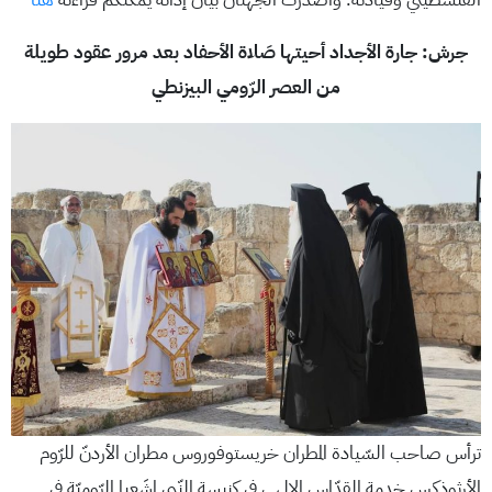
جرش: جارة الأجداد أحيتها صَلاة الأحفاد بعد مرور عقود طويلة
من العصر الرّومي البيزنطي
ترأس صاحب السّيادة المطران خريستوفوروس مطران الأردنّ للرّوم
الأرثوذكس خدمة القدّاسِ الإلهي في كنيسة النّبي إشَعيا الرّوميّةِ في