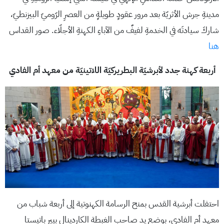
مدينةِ جرش الأثريّة بعد مرور عقودٍ طويلةٍ من العصرِ الرّوميّ البيزنطيّ،
شاركَ سيادتَه في الخدمةِ لفيفٌ من الآباءِ الكهنةِ الأجلّاء. صور القداس
هنا
أربعة كهنة جدد لأبرشيّة البطريركيّة اللاتينيّة من معهد أم الفادي
احتفلت أبرشية القدس بمنح الرسامة الكهنوتية إلى أربعة شباب من
معهد أم الفادي، بوضع يد صاحب الغبطة الكاردينال بيير باتيستا