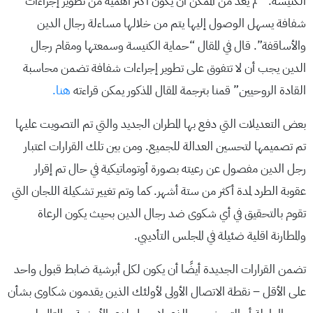
الكنيسة. “لم يعد من الممكن أن يكون أكثر أهمية من تطوير إجراءات
شفافة يسهل الوصول إليها يتم من خلالها مساءلة رجال الدين
والأساقفة”. قال في المقال “حماية الكنيسة وسمعتها ومقام رجال
الدين يجب أن لا تتفوق على تطوير إجراءات شفافة تضمن محاسبة
القادة الروحيين” قمنا بترجمة المقال المذكور يمكن قراءته
هنا.
بعض التعديلات التي دفع بها المطران الجديد والتي تم التصويت عليها
تم تصميمها لتحسين العدالة للجميع. ومن بين تلك القرارات اعتبار
رجل الدين مفصول عن رعيته بصورة أوتوماتيكية في حال تم إقرار
عقوبة الطرد لمدة أكثر من ستة أشهر. كما وتم تغيير تشكيلة اللجان التي
تقوم بالتحقيق في أي شكوى ضد رجال الدين بحيث يكون الرعاة
والمطارنة اقلية ضئيلة في المجلس التأديبي.
تضمن القرارات الجديدة أيضًا أن يكون لكل أبرشية ضابط قبول واحد
على الأقل – نقطة الاتصال الأولى لأولئك الذين يقدمون شكاوى بشأن