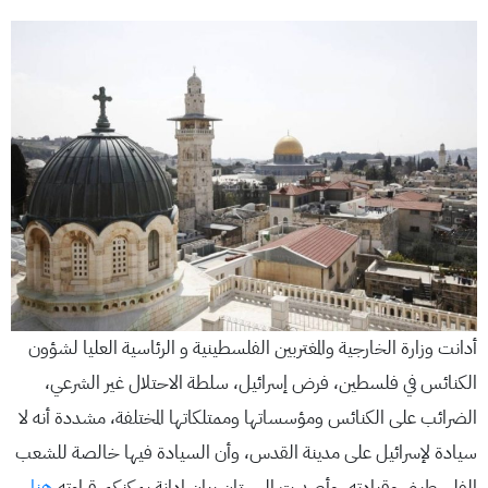
أدانت وزارة الخارجية والمغتربين الفلسطينية و الرئاسية العليا لشؤون
الكنائس في فلسطين، فرض إسرائيل، سلطة الاحتلال غير الشرعي،
الضرائب على الكنائس ومؤسساتها وممتلكاتها المختلفة، مشددة أنه لا
سيادة لإسرائيل على مدينة القدس، وأن السيادة فيها خالصة للشعب
الفلسطيني وقيادته. وأصدرت الجهتان بيان إدانة يمكنكم قراءته
هنا