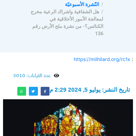
النّشرة الأسبوعيّة
هل الشفافية واشراك الرعية مخرج
لمعالجة الأمور الأخلاقية في
الكنائس؟- من نشرة ملح الأرض رقم
136
https://milhilard.org/rc1x
:
عدد القراءات: 3010
تاريخ النشر: يوليو 5, 2024 2:29 م