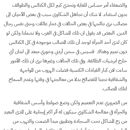
والضعفاء أمر حساس للغاية وتحدي كبير لكل الكنائس والطوائف
بدون استثناء. لا شك أن تجاهل الشكاوى سبب في بعض الأحيان الى
مصائب نرى نتائجها في بعض الحالات في دمار عائلات وحتى نفس رجال
الدين. البعض قد يقول ان تلك المشاكل في الغرب ولا تشملنا ولكن لو
كان لدى أحد الجرأة لوجد أن تلك المصائب موجودة في كل الكنائس
دون تمييز وهناك قسيس في سجن أردني وخوري مبعد الى لبنان أي
خارج ابرشيات الطائفة. وفي تلك الحالات وغيرها نرى ان تلك الأمور
ساءت لان كبار القيادات الكنسية فضلت الهروب من المواجهة
والشفافية تجنبا للفضائح بدلا من معالجتها في وقتها وعدم السماح
لتلك المصائب.
من الضروري عدم التعميم ولكن وضع ضوابط وأسس الشفافية
والجرأة في معالجة الشكاوي سيكون له أثر اكثر إيجابية على المدى البعيد
من زج المشاكل تحت السجادة وتطبيق مبدأ الصمت والتهرب من