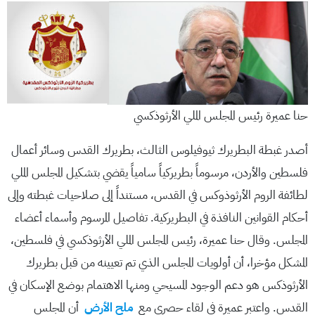
حنا عميرة رئيس المجلس الملي الأرثوذكسي
أصدر غبطة البطريرك ثيوفيلوس الثالث، بطريرك القدس وسائر أعمال
فلسطين والأردن، مرسوماً بطريركياً سامياً يقضي بتشكيل المجلس الملي
لطائفة الروم الأرثوذوكس في القدس، مستنداً إلى صلاحيات غبطته وإلى
أحكام القوانين النافذة في البطريركية. تفاصيل المرسوم وأسماء أعضاء
المجلس. وقال حنا عميرة، رئيس المجلس الملي الأرثوذكسي في فلسطين،
المشكل مؤخرا، أن أولويات المجلس الذي تم تعيينه من قبل بطريرك
الأرثوذكس هو دعم الوجود المسيحي ومنها الاهتمام بوضع الإسكان في
القدس. واعتبر عميرة في لقاء حصري مع
ملح الأرض
أن المجلس