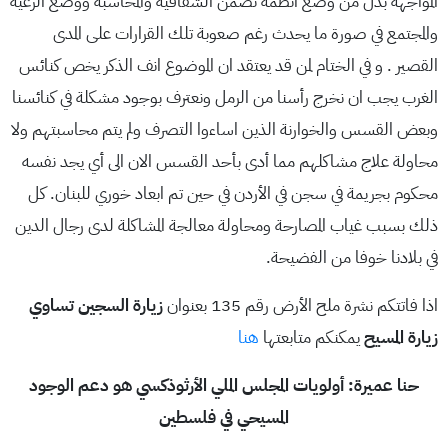
المواجهة بدل من وضع أنظمة تضمن الشفافية والمحاسبة ووضع الرعية
والمجتمع في صورة ما يحدث رغم صعوبة تلك القرارات على المدى
القصير . و في الختام لمن قد يعتقد ان الموضوع انف الذكر يخص كنائس
الغرب يجب ان نخرج رأسنا من الرمل ونعترف بوجود مشكلة في كنائسنا
وبعض القسس والخوارنة الذين اساءوا التصرف ولم يتم محاسبتهم ولا
محاولة علاج مشاكلهم مما أدى بأحد القسس الان الى أي يجد نفسه
محكوم بجريمة في سجن في الأردن في حين تم ابعاد خوري للبنان. كل
ذلك بسبب غياب المصارحة ومحاولة معالجة المشاكلة لدى رجال الدين
في بلادنا خوفا من الفضيحة.
اذا فاتتكم نشرة ملح الأرض رقم 135 بعنوان
زيارة السجين تساوي
زيارة المسيح
يمكنكم متابعتها
هنا
حنا عميرة: أولويات المجلس الملي الأرثوذكسي هو دعم الوجود
المسيحي في فلسطين