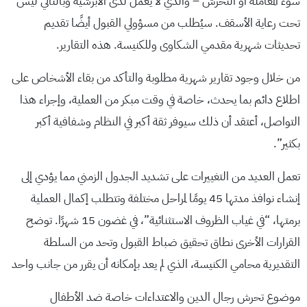
سوء المعاملة أو التحرش – والذي لا يعمل لدى الأبرشية وبالتالي ليس
تحت رعاية الأسقف. سيُطلب من مسؤولي القبول أيضًا تقديم
تحديثات شهرية مقدمي الشكاوى وللكنيسة. هذه التقارير.
من خلال وجود تقارير شهرية مطلوبة والتأكد من بقاء الأشخاص على
اطلاع دائم بما يحدث، خاصة في وقت مبكر من العملية، وإجراء هذا
التواصل، أعتقد أن ذلك سيوفر ثقة أكبر في النظام وشفافية أكبر
بكثير”.
تعمل العديد من التغييرات على تشديد الجدول الزمني مما يؤدي إلى
إنشاء نوافذ مدتها 45 يومًا لمراحل مختلفة وتتطلب إكمال العملية
برمتها، “في غياب الظروف الاستثنائية”، في غضون 15 شهرًا. توضح
القرارات الأخرى نطاق تحقيق ضباط القبول وتحد من السلطة
التقديرية محامي الكنيسة، الذي لم يعد بإمكانه أن يقرر من جانب واحد
موضوع تحرش رجال الدين والاعتداءات خاصة ضد الأطفال