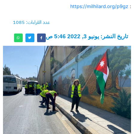
https://milhilard.org/p9gz
:
عدد القراءات: 1085
تاريخ النشر: يونيو 3, 2022 5:46 ص