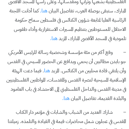
الفلسطينية بشعبها وترابها ومقدساتها، وعلى رأسها المسجد الأقصى
المبارك، ستبقى بوصلة العرب، تفاصيل البيان
هنا.
كما أدانت اللجنة
الرئاسية العليا لمتابعة شؤون الكنائس في فلسطين سماح حكومة
الاحتلال للمستوطنين بتنظيم المسيرات الاستفزازية وأداء طقوس
تلمودية في المسجد الأقصى المبارك، المزيد
هنا.
– وقع أكثر من مئة مؤسسة وشخصية رسالة للرئيس الأمريكي
جو بايدن مطالبين أن يحمي ويدافع عن الحضور المسيحي في القدس
وأن يلتقي قادة محليين من الكنائس. المزيد
هنا
. فيما دعت الهيئة
الإسلامية المسيحية لنصرة القدس والمقدسات، المواطنين الفلسطينيين
في مدينة القدس والداخل الفلسطيني إلى الاحتشاد في باب العامود
والبلدة القديمة، تفاصيل البيان
هنا.
– شارك العديد من الشباب والشابات في مؤتمر دار الكتاب
المقدس في عجلون شمل محاضرات قيمة في القيادة والتلمذه. زميلتنا