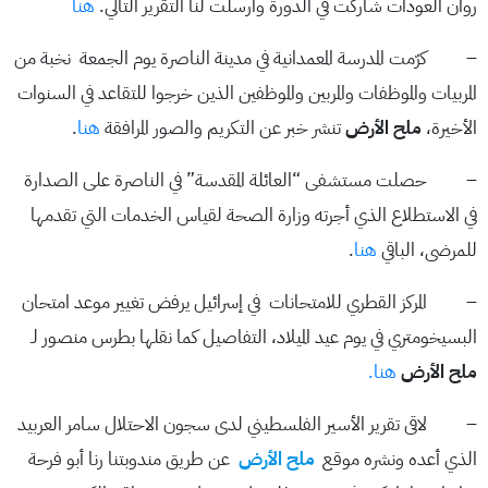
روان العودات شاركت في الدورة وارسلت لنا التقرير التالي.
هنا
– كرّمت المدرسة المعمدانية في مدينة الناصرة يوم الجمعة نخبة من
المربيات والموظفات والمربين والموظفين الذين خرجوا للتقاعد في السنوات
الأخيرة،
ملح الأرض
تنشر خبر عن التكريم والصور المرافقة
هنا
.
– حصلت مستشفى “العائلة المقدسة” في الناصرة على الصدارة
في الاستطلاع الذي أجرته وزارة الصحة لقياس الخدمات التي تقدمها
للمرضى، الباقي
هنا
.
– المركز القطري للامتحانات في إسرائيل يرفض تغيير موعد امتحان
البسيخومتري في يوم عيد الميلاد، التفاصيل كما نقلها بطرس منصور لـ
ملح الأرض
هنا.
– لاقى تقرير الأسير الفلسطيني لدى سجون الاحتلال سامر العربيد
الذي أعده ونشره موقع
ملح الأرض
عن طريق مندوبتنا رنا أبو فرحة