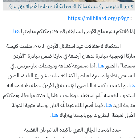
فريق المبادرة من كنيسة ماركا الانجيلية أثناء طلاء الأطراف في ماركا
https://milhilard.org/p9gz
:
إذا فاتتكم نشرة ملح الأرض السابقة رقم 26 يمكنكم متابعتها
هنا
– استكمالا لاحتفالات عيد استقلال الأردن الـ 76، نظمت كنيسة
ماركا الإنجيلية مبادرة لدهان أرصفة في ماركا ضمن مبادرة “الأردن
يجمعنا”، الصور
هنا
. أما مجموعة كشافة ومرشدات مار جريس ـ في
الفحيص نظموا مسيرة لعناصر الكشافة جابت شوارع البلدة، الصور
هنا
. و اختتمت كنيسة الناصري الإنجيلية في الأردنّ حملة طبية مجانية
استمرت لخمسة أيام استقبلت وعالجت خلالها 475 مراجعًا، ويمكنكم
متابعة المزيد
هنا
. فيما أنعم الملك عبدالله الثاني بوسام مئوية الدولة
الأولى لغبطة البطريرك بييرباتيستا بيتزابالا
هنا
.
– جدد الاتحاد البرلماني العربي تأكيده الدائم بأن القضية