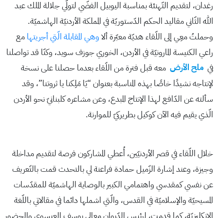
رغدان، لتقديم التّهنئة بمناسبة اليوبيل الفضّي لتولّي جلالة الملك عبد
الله الثّاني مقاليد الحكم الدّستوريّة في المملكة الأردنيّة الهاشميّة.
وحملتُ معِي إلى اللّقاء هديّة معبّرة ألا
وهي المقابلة الّتي أجريتها
مع
راعي الكنيسة المارونيّة في الأردن، الخوري جوزف سويد، وكنّا قد تواصلنا
في
ملح الأرض
معه قبل فترة من اللّقاء بعدما حصلنا على نسخة
لإنتاجه نشيدًا خاصًا بهذه المناسبة بعنوان “يَا مَلِكنا يا ثروتنا”، وقد
سألته عن الدّافع لهذا الإنتاج المبدع، وعن مشاعره كلبنانيّ نحو الأردن
الّذي يقيم فيه الآن كوكيل بطريركيّ للموارنة.
خلال اللّقاء في قصر الأردنيّين، أُعطي المشاركون فرصة لتقديم مداخلة
وجيزة، وعند إشارة الزّميل حمادة فراعنة لي بالتحدث قمت بالتّعريف
عن نفسي كمقدسي واهتمامي الكبير بالوصاية الهاشميّة للمقدّسات
المسيحيّة والإسلاميّة في القدس، والّتي اشملها دائما في مقالاتي باللّغة
الإنكليزيّة، كما قدمت، لرئيس الدّيوان معالي يوسف العيسوي والحضور