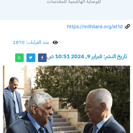
للوصاية الهاشمية للمقدسات
https://milhilard.org/et1d
:
عدد القراءات: 1870
تاريخ النشر: فبراير 9, 2024 10:51 ص