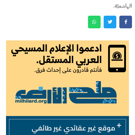
الهاشميّة.
موقع غير عقائدي غير طائفي