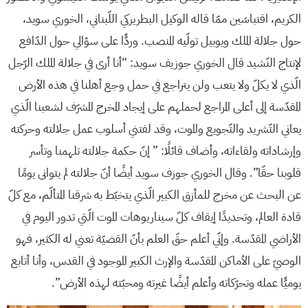
الكريم، اقتباسَين ممّا قاله الوكيل البطريركي اللّبناني، الخوري سويد،
حول جلالة الملك ويوبيل تولّيه المنصب. وردًّا على سؤالي حول الدّافع
لإنتاج النّشيد قال الخوري جوزيف سويد: “أنا أرى في جلالة الملك الرّجل
الّذي لا يكلّ ولا يتعب ولن يتراجع في حمل وجع أهلنا في هذه الأرض
المقدّسة إلى أعلى المراجع لحملهم على إيجاد المخرج المشرّف لشعبنا الّذي
يعاني التّشريد والتّجويع والموت، وقد لفتني أسلوب عمل جلالته وحركته
وإرشاداته ولقاءاته، وأضاف قائلًا: ” إنّ حكمة جلالته تلهمنا وتأسر
قلوبنا حقّا”. وقال الخوري جوزف سويد أيضًا أنّ جلالته لم يتوانى يومًا
عن البحث عن مخرج للمأزق الكبير الّذي يتخبّط به شرقنا المتألّم، مع كلّ
قادة العالم، وتحديدًا إيقاف كلّ سيناريوهات الموت الّتي تدور اليوم في
الأراضي المقدّسة. وإنّي أعلم حقّ العلم بأنّ القضيّة تعني له الكثير، فهو
الوصيّ على الأماكن المقدّسة والإرث الكبير الموجود في القدس، وأنا أتابع
يوميًّا عمله وتحرّكاته وأعلم أيضًا غيرته ومحبّته لهذه الأرض”.