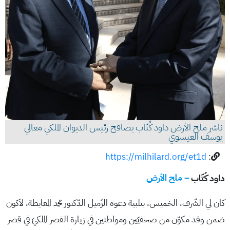
ناشر ملح الأرض داود كُتّاب يصافح رئيس الديوان الملكي معالي
يوسف العيسوي
https://milhilard.org/et1d
:
داود كُتّاب
– ملح الأرض
كان لي الشّرف، الخميس، بتلبية دعوة الزّميل الدّكتور محمد المعايطة، لأكون
ضمن وفد مكوّن من صحفيّين ومواطنين في زيارة القصر الملكيّ في قصر