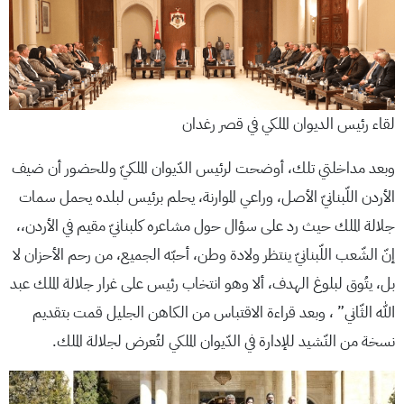
لقاء رئيس الديوان الملكي في قصر رغدان
وبعد مداخلتي تلك، أوضحت لرئيس الدّيوان الملكيّ وللحضور أن ضيف
الأردن اللّبنانيّ الأصل، وراعي الموارنة، يحلم برئيس لبلده يحمل سمات
جلالة الملك حيث رد على سؤال حول مشاعره كلبنانيّ مقيم في الأردن،،
إنّ الشّعب اللّبنانيّ ينتظر ولادة وطن، أحبّه الجميع، من رحم الأحزان لا
بل، يتُوق لبلوغ الهدف، ألا وهو انتخاب رئيس على غرار جلالة الملك عبد
الله الثّاني” ، وبعد قراءة الاقتباس من الكاهن الجليل قمت بتقديم
نسخة من النّشيد للإدارة في الدّيوان الملكي لتُعرض لجلالة الملك.