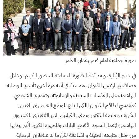
صورة جماعية امام قصر رغدان العامر
في ختام الزّيارة، وبعد أخذ الصّورة الجماعيّة للحضور الكريم، وخلال
مصافحتي لرئيس الدّيوان، همستُ في أذنه مرة أخرى تأييدي للوصاية
الهاشميّة على المقدّسات المسيحيّة والإسلاميّة، وتقديري الشّخصي
كمقدسيّ لطاقم الدّيوان الملكي المتابع للوضع الخاص في القدس
الشّريف وخاصة الدّكتور وصفي الكيلاني، المدير التّنفيذي للصّندوق
الهاشميّ لإعمار المسجد الأقصى المبارك، وللجهود الكبيرة الّتي يبذلها
من خلال متابعته الحثيثة والصّادقة لكلّ ما له علاقة في الوصاية