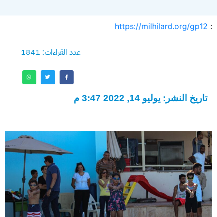
https://milhilard.org/gp12
:
عدد القراءات: 1841
تاريخ النشر: يوليو 14, 2022 3:47 م