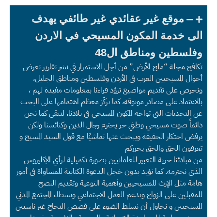
موقع غير عقائدي غير طائفي يهدف
الى خدمة المكون المسيحي في الاردن
وفلسطين ومناطق ال48
تكافح مجلة “ملح الأرض” من أجل الاستمرار في نشر تقارير تعرض
أحوال المسيحيين العرب في الأردن وفلسطين ومناطق الجليل،
ونحرص على تقديم مواضيع تزوّد قراءنا بمعلومات مفيدة لهم ،
بالاعتماد على مصادر موثوقة، كما تركّز معظم اهتمامها على البحث
عن التحديات التي تواجه المكون المسيحي في بلادنا، لنبقى كما نحن
دائماً صوت مسيحي وطني حر يحترم رجال الدين وكنائسنا ولكن
يرفض احتكار الحقيقة ويبحث عنها تماشيًا مع قول السيد المسيح و
تعرفون الحق والحق يحرركم
من مبادئنا حرية التعبير للعلمانيين بصورة تكميلية لرأي الإكليروس
الذي نحترمه. كما نؤيد بدون خجل الدعوة الكتابية للمساواة في أمور
هامة مثل الإرث للمسيحيين وأهمية التوعية وتقديم النصح
للمقبلين على الزواج وندعم العمل الاجتماعي ونشطاء المجتمع المدني
المسيحيين و نحاول أن نسلط الضوء على قصص النجاح غير ناسيين