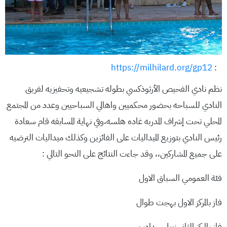
https://milhilard.org/gp12
:
نظم نادي الفحيص الأرثوذكسي بطوله تشجيعيه وتحفيزيه لفريق
النادي للسباحه بحضور محكميين واهالي السباحيين وعدد من المجتمع
المحلي تحت إشراف المدربه غاده هلسه،وفي نهاية المسابقه قام سعادة
رئيس النادي بتوزيع الميداليات على الفائزين وكذلك ميداليات الترضيه
على جميع المشاركين،، وقد جاءت النتائج على النحو التالي :
فئة العمومي السباق الاول
فاز بالمركز الاول بهجت طوال
فاز بالمركز الثاني نبيل حدادين