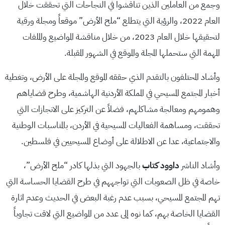
وجمع من العاملين الذين تناقشوا في النجاحات التي تحققت خلال
العام 2022، والرؤية التي يتطلع “ملح الأرض” موقعاً ومجلة ورقية
لتحقيقها خلال العام 2023، من خلال مناقشة المواضيع والملفات
المهمة التي ستحملها المجلة والموقع في الشهور المقبلة.
وأشاد المحتلفون بالتقدم الذي حققه الموقع والمجلة على الأرض، وتغطية
أخبار المجتمع المسيحي في المملكة الأردنية الهاشمية، وطرح قضاياهم
وهمومهم ومعالجة مشاكلهم، فضلاً عن التركيز على الانجازات التي
تحققت، ومساهمة الفعاليات المسيحية في الأردن، بالمناسبات الوطنية
والاجتماعية، عدا عن الاطلالة على أوضاع المسيحيين في فلسطين.
وأشاد الناشر
داوود كتاب
بالجهود التي بذلها كادر “ملح الأرض”،
خاصة في ظل الصعوبات التي تواجههم في طرح القضايا الحساسة التي
تهم المجتمع المسيحي، بسبب عدم رغبة البعض في الحديث وعدم اثارة
القضايا الخاصة بهم، كما نوه إلى عدد من المواضيع التي لاقت تجاوباً