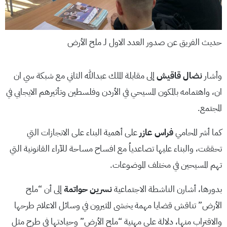
حديث الفريق عن صدور العدد الاول لـ ملح الأرض
وأشار
نضال قاقيش
إلى مقابلة الملك عبدالله الثاني مع شبكة سي ان
ان، واهتمامه بالمكون المسيحي في الأردن وفلسطين وتأثيرهم الايجابي في
المجتمع.
كما أشر المحامي
فراس عازر
على أهمية البناء على الانجازات التي
تحققت، والبناء عليها تصاعدياُ مع افساح مساحة للآراء القانونية التي
تهم المسيحين في مختلف الموضوعات.
بدورها، أشارن الناشطة الاجتماعية
نسرين حواتمة
إلى أن “ملح
الأرض” تناقش قضايا مهمة يخشى المثيرون في وسائل الاعلام طرحها
والاقتراب منها، دلالة على مهنية “ملح الأرض” وحيادتها في طرح مثل