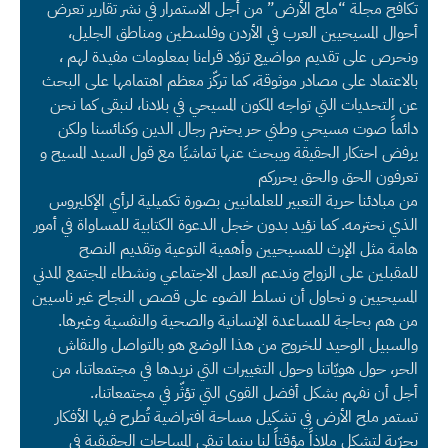
تكافح مجلة “ملح الأرض” من أجل الاستمرار في نشر تقارير تعرض
أحوال المسيحيين العرب في الأردن وفلسطين ومناطق الجليل،
ونحرص على تقديم مواضيع تزوّد قراءنا بمعلومات مفيدة لهم ،
بالاعتماد على مصادر موثوقة، كما تركّز معظم اهتمامها على البحث
عن التحديات التي تواجه المكون المسيحي في بلادنا، لنبقى كما نحن
دائماً صوت مسيحي وطني حر يحترم رجال الدين وكنائسنا ولكن
يرفض احتكار الحقيقة ويبحث عنها تماشيًا مع قول السيد المسيح و
تعرفون الحق والحق يحرركم
من مبادئنا حرية التعبير للعلمانيين بصورة تكميلية لرأي الإكليروس
الذي نحترمه. كما نؤيد بدون خجل الدعوة الكتابية للمساواة في أمور
هامة مثل الإرث للمسيحيين وأهمية التوعية وتقديم النصح
للمقبلين على الزواج وندعم العمل الاجتماعي ونشطاء المجتمع المدني
المسيحيين و نحاول أن نسلط الضوء على قصص النجاح غير ناسيين
من هم بحاجة للمساعدة الإنسانية والصحية والنفسية وغيرها.
والسبيل الوحيد للخروج من هذا الوضع هو بالتواصل والنقاش
الحر، حول هويّاتنا وحول التغييرات التي نريدها في مجتمعاتنا، من
أجل أن نفهم بشكل أفضل القوى التي تؤثّر في مجتمعاتنا،.
تستمر ملح الأرض في تشكيل مساحة افتراضية تُطرح فيها الأفكار
بحرّية لتشكل ملاذاً مؤقتاً لنا بينما تبقى المساحات الحقيقية في