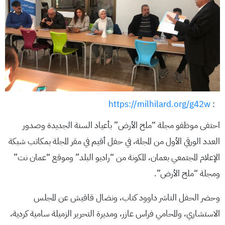
https://milhilard.org/g42w
:
احتفى موظفو مجلة “ملح الأرض” بأعياد السنة الجديدة وصدور
العدد الورقي الأول من المجلة، في حفل أقيم في مقر المجلة بمكاتب شبكة
الإعلام المجتمعي بعمان، المكونة من “راديو البلد” وموقع “عمان نت”
ومجلة “ملح الأرض”.
وحضر الحفل الناشر داوود كتاب، ونضال قاقيش عن المجلس
الاستشاري، والمحامي فراس عازر، ومديرة التحرير الزميلة سامية كردية،