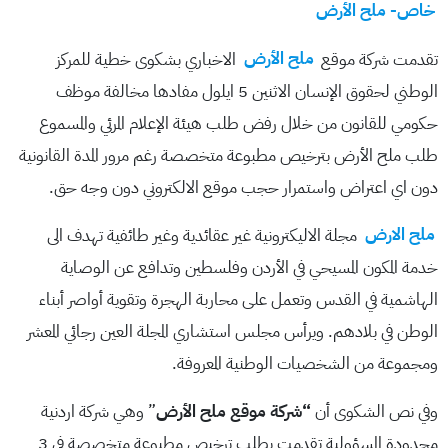
خاص- ملح الأرض
تقدمت شركة موقع
ملح الأرض
الاخباري بشكوى خطية للمركز
الوطني لحقوق الإنسان الاثنين 5 ايلول مفادها مخالفة موظف
حكومي للقانون من خلال رفض طلب هيئة الإعلام المرئي والمسموع
طلب ملح الأرض بترخيص مطبوعة متخصصة رغم مرور المدة القانونية
دون اي اعتراض واستمرار حجب موقع الالكتروني دون وجه حق.
ملح الارض
مجلة الاليكترونية غير عقائدية وغير طائفية تهدف الى
خدمة المكون المسيحي في الأردن وفلسطين وتدافع عن الوصاية
الهاشمية في القدس وتعمل على محاربة الهجرة وتقوية أواصر أبناء
الوطن في بلادهم. ويرأس مجلس استشاري المجلة العين رجائي المعشر
ومجموعة من الشخصيات الوطنية المعروفة.
وفي نص الشكوى أن
“شركة موقع ملح الأرض
” وهي شركة اردنية
محدودة المسؤولية تقدمت بطلب ترخيص مطبوعة متخصصة في 3