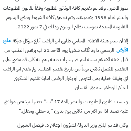
تموز الماضي. وقد تم تقديم كافة الوثائق المطلوبه وفقاً لقانون المطبوعات
والنشر لعام 1998 وتعديلاته. وتم تحقيق كافة الشروط ودفع الرسوم
القانونية المحددة بموجب نظام الرسوم وذلك في 7 تموز 2022.
إلا أن مدير هيئة الاعلام المحامي طارق ابو الراغب أبلغ موكل شركة
ملح
الأرض
الرسمي داود كُتّاب شفويا يوم الأحد 21 آب برفض الطلب من
قبل هيئة الاعلام بحجة اعتراض جهات دينية رغم انه كان قد مضى على
التقديم المكتمل ثلاثين يوماً من تاريخ تقديم الطلب. ولم يقدم ابو الراغب
اي وثيقة خطية بمن اعترض او بقرار الرفض لغاية تقديم الشكوى
للمركز الوطني لحقوق الانسان.
وحسب قانون المطبوعات والنشر المادة 17 “ب” يعتبر الترخيص موافق
عليه ضمنا اذا مر اكثر من ثلاثين يوم بدون “رد خطي ومعلل.”
وكان قد تم ابلاغ وزير الدولة لشؤون الإعلام د. فيصل الشبول