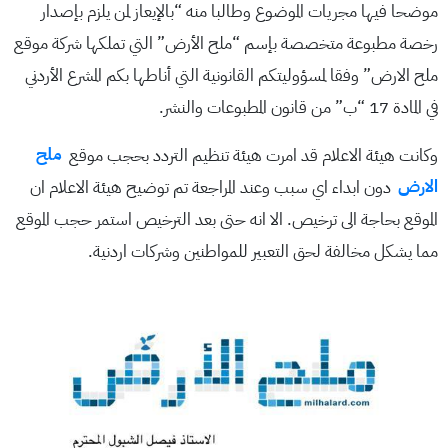
موضحا فيها مجريات الموضوع وطالبا منه “بالإيعاز لمن يلزم بإصدار
رخصة مطبوعة متخصصة بإسم “ملح الأرض” التي تملكها شركة موقع
ملح الارض” وفقا لمسؤوليتكم القانونية التي أناطها بكم المشرع الأردني
في المادة 17 “ب” من قانون المطبوعات والنشر.
وكانت هيئة الاعلام قد امرت هيئة تنظيم التردد بحجب موقع
ملح
الارض
دون ابداء اي سبب وعند المراجعة تم توضيح هيئة الاعلام ان
الموقع بحاجة الى ترخيص. الا انه حتى بعد الترخيص استمر حجب الموقع
مما يشكل مخالفة لحق التعبير للمواطنين وشركات اردنية.