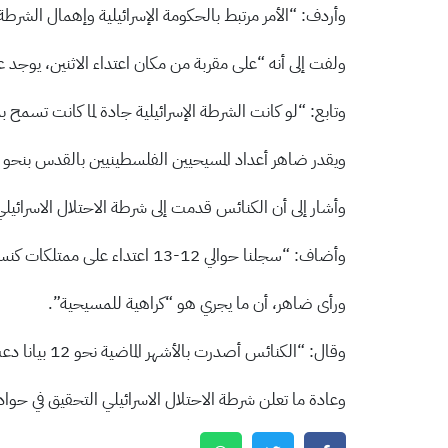
وأردف: “الأمر مرتبط بالحكومة الإسرائيلية وإهمال الشرط
ولفت إلى أنه “على مقربة من مكان اعتداء الاثنين، يوجد 
وتابع: “لو كانت الشرطة الإسرائيلية جادة لما كانت تسم
ويقدر ضاهر أعداد المسيحيين الفلسطينيين بالقدس بنحو 8 آلاف، إضافة إلى أن مئات آلاف المسيحيين يزورون المدينة وخاصة الأماكن الدينية المسيحية فيها
وأشار إلى أن الكنائس قدمت إلى شرطة الاحتلال الاسرائيل
وأضاف: “سجلنا حوالي 12-13 اعتداء على ممتلكات كنسية، أما البصق فهو مستمر، ويزداد ونحن نشاهده وهو يتكرر، أسبوعيا هناك حادثة او حادثتان”.
ورأى ضاهر، أن ما يجري هو “كراهية للمسيحية”.
وقال: “الكنائس أصدرت بالأشهر الماضية نحو 12 بيانا دعت في آخر اثنين منها لتوفير الحماية الدولية ولكن لا أحد يتحرك”.
وعادة ما تعلن شرطة الاحتلال الاسرائيلي التحقيق في حوادث ال