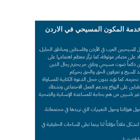
خدمة المكون المسيحي في الاردن
ل المسيحيين العرب في الأردن وفلسطين ومناطق الجليل،
د على مصادر موثوقة، كما تركّز معظم اهتمامها على
 نحن دائماً صوت مسيحي وطني حر يحترم رجال الدين
د المسيح و تعرفون الحق والحق يحرركم
ي نحترمه. كما نؤيد بدون خجل الدعوة الكتابية للمساواة
قبلين على الزواج وندعم العمل الاجتماعي ونشطاء
غير ناسيين من هم بحاجة للمساعدة الإنسانية والصحية
هويّاتنا وحول التغييرات التي نريدها في مجتمعاتنا،
شكل ملاذاً مؤقتاً لنا بينما تبقى المساحات الحقيقية في
وا قصصنا.