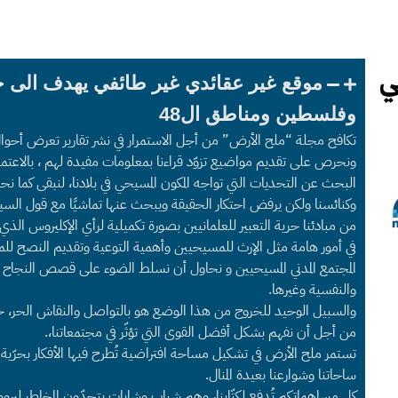
موقع غير عقائدي غير طائفي يهدف الى 
وفلسطين ومناطق ال48
تكافح مجلة “ملح الأرض” من أجل الاستمرار في نشر تقارير تعرض أحوا
ونحرص على تقديم مواضيع تزوّد قراءنا بمعلومات مفيدة لهم ، بالاعتما
البحث عن التحديات التي تواجه المكون المسيحي في بلادنا، لنبقى كما
وكنائسنا ولكن يرفض احتكار الحقيقة ويبحث عنها تماشيًا مع قول السي
من مبادئنا حرية التعبير للعلمانيين بصورة تكميلية لرأي الإكليروس الذ
في أمور هامة مثل الإرث للمسيحيين وأهمية التوعية وتقديم النصح للم
المجتمع المدني المسيحيين و نحاول أن نسلط الضوء على قصص النجاح 
والنفسية وغيرها.
والسبيل الوحيد للخروج من هذا الوضع هو بالتواصل والنقاش الحر، حول 
من أجل أن نفهم بشكل أفضل القوى التي تؤثّر في مجتمعاتنا،.
تستمر ملح الأرض في تشكيل مساحة افتراضية تُطرح فيها الأفكار بحرّية لت
ساحاتنا وشوارعنا بعيدة المنال.
كل مساهماتكم تُدفع لكتّابنا، وهم شباب وشابات يتحدّون المخاطر ليرو