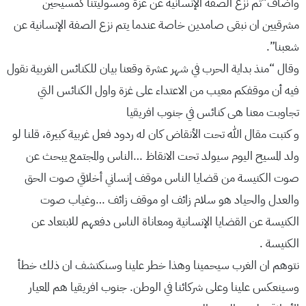
واضاف”تم نزع الصفة الإنسانية عن غزة ومسوليتنا كمسيحين
مشرقيين ان نبقى صامدين خاصة عندما يتم نزع الصفة الإنسانية عن
شعبنا”.
وقال “منذ بداية الحرب في شهر عشرة وقعنا بيان للكنائس الغربية نقول
فيه أن موقفكم معيب من الاعتداء على غزة واول الكنائس التي
تجاوبت معنا هى كنائس في جنوب افريقيا
و كتبت مقال الله تحت الأنقاض كان له ردود فعل غربية كبيرة، قلنا لو
ولد المسيح اليوم سيولد تحت الانقاظ …الناس والمجتمع يبحث عن
صوت الكنيسة من قضايا الناس موقف إنساني أخلاقي صوت الحق
والعدل والحياد هو سلام زائف او موقف زائف …وغياب صوت
الكنيسة عن القضايا الإنسانية ومعاناة الناس دفعهم للابتعاد عن
الكنيسة .
نتوهم ان الغرب سيحمينا وهذا خطر علينا وسنكتشف ان ذلك خطأ
وسينعكس علينا وعلى شركائنا في الوطن. جنوب افريقيا هم المعيار