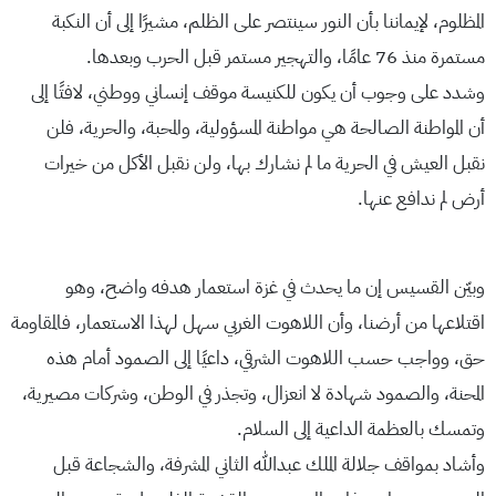
المظلوم، لإيماننا بأن النور سينتصر على الظلم، مشيرًا إلى أن النكبة
مستمرة منذ 76 عامًا، والتهجير مستمر قبل الحرب وبعدها.
وشدد على وجوب أن يكون للكنيسة موقف إنساني ووطني، لافتًا إلى
أن المواطنة الصالحة هي مواطنة المسؤولية، والمحبة، والحرية، فلن
نقبل العيش في الحرية ما لم نشارك بها، ولن نقبل الأكل من خيرات
أرض لم ندافع عنها.
وبيّن القسيس إن ما يحدث في غزة استعمار هدفه واضح، وهو
اقتلاعها من أرضنا، وأن اللاهوت الغربي سهل لهذا الاستعمار، فالمقاومة
حق، وواجب حسب اللاهوت الشرقي، داعيًا إلى الصمود أمام هذه
المحنة، والصمود شهادة لا انعزال، وتجذر في الوطن، وشركات مصيرية،
وتمسك بالعظمة الداعية إلى السلام.
وأشاد بمواقف جلالة الملك عبدالله الثاني المشرفة، والشجاعة قبل