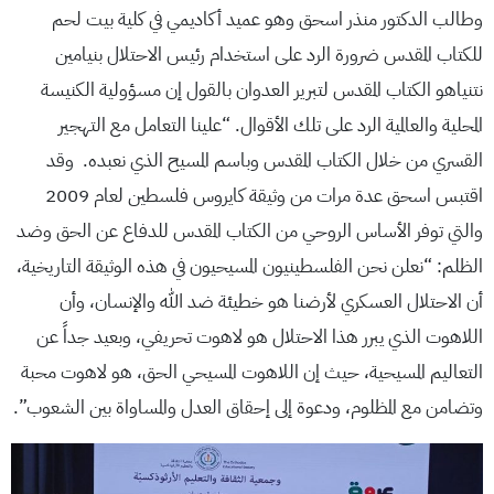
وطالب الدكتور منذر اسحق وهو عميد أكاديمي في كلية بيت لحم
للكتاب المقدس ضرورة الرد على استخدام رئيس الاحتلال بنيامين
نتنياهو الكتاب المقدس لتبرير العدوان بالقول إن مسؤولية الكنيسة
المحلية والعالمية الرد على تلك الأقوال. “علينا التعامل مع التهجير
القسري من خلال الكتاب المقدس وباسم المسيح الذي نعبده. وقد
اقتبس اسحق عدة مرات من وثيقة كايروس فلسطين لعام 2009
والتي توفر الأساس الروحي من الكتاب المقدس للدفاع عن الحق وضد
الظلم: “نعلن نحن الفلسطينيون المسيحيون في هذه الوثيقة التاريخية،
أن الاحتلال العسكري لأرضنا هو خطيئة ضد الله والإنسان، وأن
اللاهوت الذي يبرر هذا الاحتلال هو لاهوت تحريفي، وبعيد جداً عن
التعاليم المسيحية، حيث إن اللاهوت المسيحي الحق، هو لاهوت محبة
وتضامن مع المظلوم، ودعوة إلى إحقاق العدل والمساواة بين الشعوب”.