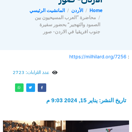
Home
الأردن
المانشيت الرئيسي
محاضرة “العرب المسيحيون بين
الصمود والتهجير” بحضور سفيرة
جنوب افريقيا في الاردن- صور
https://milhilard.org/7256
:
عدد القراءات: 2723
تاريخ النشر: يناير 15, 2024 9:03 م