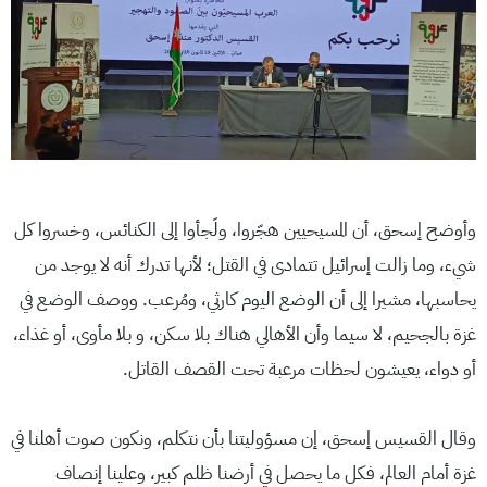
وأوضح إسحق، أن المسيحيين هجّروا، ولَجأوا إلى الكنائس، وخسروا كل
شيء، وما زالت إسرائيل تتمادى في القتل؛ لأنها تدرك أنه لا يوجد من
يحاسبها، مشيرا إلى أن الوضع اليوم كارثي، ومُرعب. ووصف الوضع في
غزة بالجحيم، لا سيما وأن الأهالي هناك بلا سكن، و بلا مأوى، أو غذاء،
أو دواء، يعيشون لحظات مرعبة تحت القصف القاتل.
وقال القسيس إسحق، إن مسؤوليتنا بأن نتكلم، ونكون صوت أهلنا في
غزة أمام العالم، فكل ما يحصل في أرضنا ظلم كبير، وعلينا إنصاف