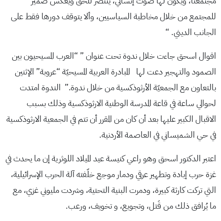
مجتمعنا، ويكون لها صوت إنساني، ينتصر للحق ويعكس ضمير
للمجتمع من خلال مخاطبة السياسيين، وألا يتوقف دورها فقط على
الجانب الديني. “
اقوال اسحق جاءت خلال ندوة تحت عنوان ” “العرب المسيحيون بين
الصمود والتهجير دعت لها المبادرة العربية المسيحيّة “عروبة” الإثنين
بالتعاون مع الجمعيّة الأرثوذكسية من خلال ندوة.” الندوة امتدت
لحوالي ساعة في قاعة المدرسة الوطنية الارثوذكسية وذلك بسبب
الاقبال الكبير عليها بعد أن كان من المقرر أن تتم في الجمعية الارثوذكسية
في حي الشميساني في العاصمة الأردنية.
اعتبر الدكتور اسحق وهو راعي كنيسة عيد الميلاد اللوثرية إن ما يحدث في
غزة حرب إبادة وتطهير عرقي ودمار موجع خلّفته آلة الحرب الإسرائيلية،
التي تركت كارثة كبيرة، ودمرت البنية التحتية، وشردت مليوني غزي، مع
ما يُرافق ذلك من قَتل، وتجويع، و تخويف، ورعب.