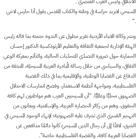
الأخلاقي وليس الغرب العنصري .
المسيحي لايريد حراسة في وطنه والكتاب المقدس يقول أنا حارس لاخي
.”
ونشر وكالة الانباء الأردنية تقرير مطول عن الندوة ختمته بما قاله رئيس
الهيئة الإدارية لجمعية الثقافة والتعليم الأرثوذكسية الدكتور إحسان
الحمارنة حول ضرورة التصدّي للتحدّيات الحالية، والتأثير بمعركة الوعي
الثقافي، والسياسي من خلال رسالة المُبادرة العربية المسيحيّة، المنبثقة من
الدفاع عن القضايا الوطنية، والإقليمية بما في ذلك القضية
الفلسطينية، ومواجهة أنظمة الاستعمار، وفضح مُمارسات الاحتلال
الصهيوني محليًّا وعالميًّا. “أن المسيحيين العرب هم مواطنون لهم كافة
الحقوق، وهم من ركائز الحضارة العربية، والإسلامية، ويعانون من
التهجير القسري الذي تشرف عليه الصهيونية؛ لإنهاء الوجود المسيحي في
الشرق، لافتًا إلى أن رجال الدين المسيحيّ كانوا دائمًا مدافعين عن
القضايا العربية كافة، والقضية الفلسطينية خاصة”.