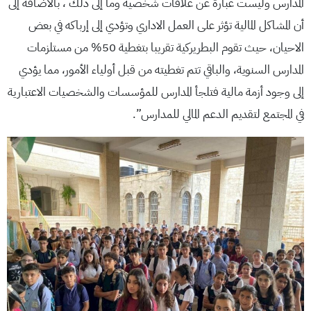
المدارس وليست عبارة عن علاقات شخصية وما إلى ذلك ، بالاضافة إلى
أن المشاكل المالية تؤثر على العمل الاداري وتؤدي إلى إرباكه في بعض
الاحيان، حيث تقوم البطريركية تقريبا بتغطية 50% من مستلزمات
المدارس السنوية، والباقي تتم تغطيته من قبل أولياء الأمور، مما يؤدي
إلى وجود أزمة مالية فتلجأ المدارس للمؤسسات والشخصيات الاعتبارية
في المجتمع لتقديم الدعم المالي للمدارس”.