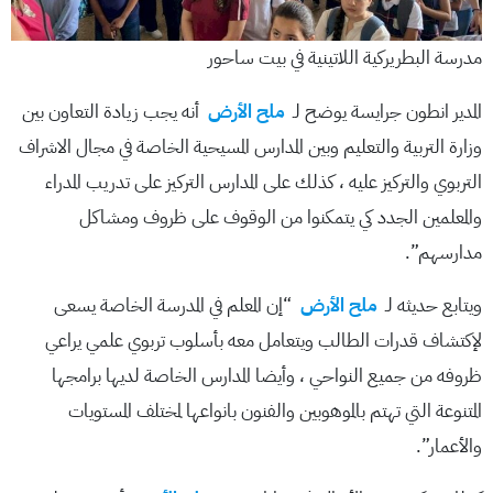
مدرسة البطريركية اللاتينية في بيت ساحور
المدير انطون جرايسة يوضح لـ
ملح الأرض
أنه يجب زيادة التعاون بين
وزارة التربية والتعليم وبين المدارس المسيحية الخاصة في مجال الاشراف
التربوي والتركيز عليه ، كذلك على المدارس التركيز على تدريب المدراء
والمعلمين الجدد كي يتمكنوا من الوقوف على ظروف ومشاكل
مدارسهم”.
ويتابع حديثه لـ
ملح الأرض
“إن المعلم في المدرسة الخاصة يسعى
لإكتشاف قدرات الطالب ويتعامل معه بأسلوب تربوي علمي يراعي
ظروفه من جميع النواحي ، وأيضا المدارس الخاصة لديها برامجها
المتنوعة التي تهتم بالموهوبين والفنون بانواعها لمختلف المستويات
والأعمار”.