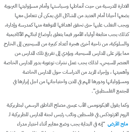
الادارة المدرسية من حيث أنماطها وسياستها وأمام مسؤوليتها التربوية
يضعها أحيانا أمام العديد من المشاكل التي يمكن أن تتعامل معها
ويجب التغلب عليها حتى تحقق اهدافها المتوقعة منها كمدرسة وإدارة،
كذلك يجب متابعة أولياء الأمور فيما يتعلق بأوضاع ابنائهم الأكاديمية
والسلوكية، من ناحية أخرى هجرة أعداد كبيرة من المسيحيين إلى الخارج
مما يؤثر على المدارس المسيحية، ويؤدي إلى تفريغ تلك المدارس من
العنصر المسيحي، لذلك يجب عمل نشرات توعوية بدور المدارس الخاصة
وأهميتها ، وإجراء المزيد من الدراسات حول المدارس الخاصة
ومسؤولياتها ودورها المهم في المدن واحتياجاتها من اجل إبرازها في
المجتمع الفلسطيني”.
وكما يقول الايكونومس الأب عيسى مصلح الناطق الرسمي لبطريركية
الروم الارثوذكس في فلسطين ونائب رئيس لجنة المدارس للطريركية لـ
ملح الأرض
“إنه في البداية يجب وضع معايير أثناء اختيار مدراء