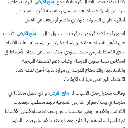
كذلك يؤكد بعض الأهالي في مقابلات مع
ملح الأرض
أنهم يتحملون
جزءا من المسؤلية تجاه بقاء مدارسهم مفتوحة الأبواب لاستقبال
أبنائهم طوال السنوات دون أي تقصير أو توقف عن العمل.
أنطون أحد الاباء في مدرسة في بيت ساحول قال لـ
ملح الأرض
“يجب
على الأهل الاتحاد بعدة طرق لمساعدة المدارس المسيحية ، علينا الالتزام
بدفع القسط المدرسي حيث سيؤدي تخلف الآباء عن سداد الأقساط إلى
انخفاض نسبة تمويل المدرسة، وغياب دعم الأنشطة المنهجية
واللامنهجية وقد تحتاج المدرسة إلى موارد مالية أخرى لدعم هذه
الأنشطة التي تنمي مهارات الأولاد”.
وقالت سيدرا إحدى الأمهات لـ
ملح الأرض
والتي تعمل معلذمة في
مدرسة في بيت لحم إن المدارس المسيحية ترتبط معظمها بجمعيات
الكنائس والأديرة ، وهي مؤسسات غير ربحية تعتمد أولاً على الأقساط
ثم تتلقى المساعدة من الخارج وهذا يصعّب الأمر على بعض المدارس