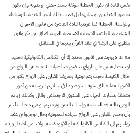
نفس المادة ان تكون الخطبة موثقة بسند خطي او بدونه وان تكون
بحضور الخطيبين او غيابهما بل تعدت ذلك لتجيز الخطبة بالوساطة
والمراسلة. الخطبة كما عرفتها المادة العاشرة من قانون الاحوال
الشخصية للطائفة الانجيلية الاسقفية العربية اتفاق بين ذكر وانثى
ينطوي على الرغبة في عقد القرآن بينهما في المستقبل.
مع انه لا يوجد نص قانوني محدد إلا أن الكنائس الكاثوليكية تحديدا
اوجبت المقبلين على الزواج بحضور محاضرات تثقيفية عن الزواج من
خلال الكنيسة بحيث يتم توعية وتعريف المقبلين على الزواج بكثير من
الأمور العملية التي سوف يخوضوها في حياتهم الزوجية من أمور
متعلقة بتشارك الحياة على المستوى الاجتماعي والمالي وكذلك زيادة
الوعي بالثقافة الجنسية وإنجاب البنين وتربيتهم. وبقي متطلب أخير
بأن يحضر المقبلين على الزواج شهادة المعمودية بحال توجهوا في عقد
زواجهم الى الكنائس الكاثوليكية او الأرثوذكسية. ولابد من اصدار ورقة