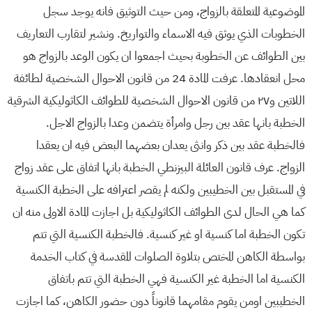
الموضوعية المتعلقة بالزواج، ومن حيث التوثيق فانه يوجد سجل
الخطوبات الذي يوثق فيه الاسماء والتواريخ. ونشير لتقارب التعاريف
بين الطوائف عن الخطوبة بحيث اجمعوا ان يكون الوعد بالزواج هو
محل انعقادها. عرفت المادة 24 من قانون الاحوال الشخصية لطائفة
اللاتين و٢٧ من قانون الاحوال الشخصية للطوائف الكاثوليكية الشرقية
الخطبة بانها عقد بين رجل وامرأة يتضمن وعدا بالزواج الاجل.
فالخطبة عقد بين ذكر وانثى يعدان بعضهما البعض فيه ان يعقدا
الزواج. عرف قانون العائلة البيزنطي الخطبة بانها اتفاق على عقد زواج
في المستقبل بين الخطيبين ولكنه لم يقصر اعترافه على الخطبة الكنسية
كما هي الحال لدى الطوائف الكاثوليكية بل اجازت المادة الاولى منه ان
تكون الخطبة اما كنسية او غير كنسية. فالخطبة الكنسية التي تتم
بواسطة الكاهن المختص بتلاوة الصلوات المقدسة في كتاب الخدمة
الكنسية اما الخطبة غير الكنسية فهي الخطبة التي تتم باتفاق
الخطيبين اومن يقوم مقامهما قانوناً دون حضور الكاهن، كما اجازت