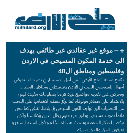
موقع غير عقائدي غير طائفي يهدف
الى خدمة المكون المسيحي في الاردن
وفلسطين ومناطق ال48
تكافح مجلة “ملح الأرض” من أجل الاستمرار في نشر تقارير تعرض
أحوال المسيحيين العرب في الأردن وفلسطين ومناطق الجليل،
ونحرص على تقديم مواضيع تزوّد قراءنا بمعلومات مفيدة لهم ،
بالاعتماد على مصادر موثوقة، كما تركّز معظم اهتمامها على البحث
عن التحديات التي تواجه المكون المسيحي في بلادنا، لنبقى كما نحن
دائماً صوت مسيحي وطني حر يحترم رجال الدين وكنائسنا ولكن
يرفض احتكار الحقيقة ويبحث عنها تماشيًا مع قول السيد المسيح و
تعرفون الحق والحق يحرركم