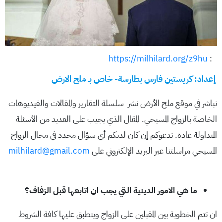
https://milhilard.org/z9hu
:
إعداد: كريستين فارس بطارسة- خاص بـ ملح الارض
نباشر في موقع ملح الأرض نشر سلسلة التقارير والمقالات والفيديوهات
الخاصة بالزواج المسيحي. المقال الذي يجيب على العديد من الأسئلة
المتداولة عادة. ندعوكم إن كان لديكم أي سؤال محدد في مجال الزواج
المسيحي مراسلتنا عبر البريد الإلكتروني على
milhilard@gmail.com
ما هي الامور الدينية التي يجب ان اتابعها قبل الزفاف؟
ان تتم الخطوبة بين المقبلين على الزواج وينطبق عليها كافة الشروط