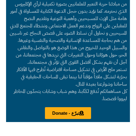
من مبادئنا حرية التعبير للعلمانيين بصورة تكميلية لرأي الإكليروس
الذي نحترمه. كما نؤيد بدون خجل الدعوة الكتابية للمساواة في أمور
هامة مثل الإرث للمسيحيين وأهمية التوعية وتقديم النصح
للمقبلين على الزواج وندعم العمل الاجتماعي ونشطاء المجتمع المدني
المسيحيين و نحاول أن نسلط الضوء على قصص النجاح غير ناسيين
من هم بحاجة للمساعدة الإنسانية والصحية والنفسية وغيرها.
والسبيل الوحيد للخروج من هذا الوضع هو بالتواصل والنقاش
الحر، حول هويّاتنا وحول التغييرات التي نريدها في مجتمعاتنا، من
أجل أن نفهم بشكل أفضل القوى التي تؤثّر في مجتمعاتنا،.
تستمر ملح الأرض في تشكيل مساحة افتراضية تُطرح فيها الأفكار
بحرّية لتشكل ملاذاً مؤقتاً لنا بينما تبقى المساحات الحقيقية في
ساحاتنا وشوارعنا بعيدة المنال.
كل مساهماتكم تُدفع لكتّابنا، وهم شباب وشابات يتحدّون المخاطر
ليرووا قصصنا.
تبرّع - Donate