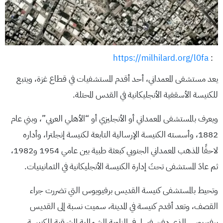
https://milhilard.org/l0fa
:
يعد مستشفى المعمداني، أحد أقدم المستشفيات في قطاع غزة، ويتبع
للكنيسة الأسقفية الأنجليكانية في القدس المحتلة.
ويعرف بالمستشفى المعمداني أو الأنجليزي أو “الأهلي العربي”، وبني عام
1882، وأسسته الكنيسة الإرسالية التابعة لكنيسة إنجلترا، وأداره
لاحقًا المذهب المعمداني الجنوبي كبعثة طبية بين عامي 1954 و1982،
ثم عادَ المستشفى تحتَ إدارة الكنيسة الأنجليكانية في الثمانينيات.
وتحيط بالمستشفى كنيسة القديس برفيويوس التي تضررت جراء
القصف، وتعد أقدم كنيسة في المدينة، سميت نسبة إلى القديس
برفيريوس الذي دفن فيها، في الزاوية الشمالية الشرقية للكنيسة.