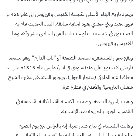
ويعود تاريخ البناء الأصلي لكنيسة القديس برفيريوس إلى عام 425 م
فوق معبد وثني خشبي يعود لحقبة سابقة. البناء الحديث قام به
الصليبيون في خمسينيات أو ستينيات القرن الحادي عشر وأهدوها
للقديس برفيريوس.
ويقع بجوار المستشفى، مسجد الشمعة أو “باب الدارم” وهو مسجد
تاريخي لا يحتوي على مئذنة، وبني في آذار/ مارس عام 1315م على يد
محافظ غزة المملوكي (سنجار الجول)، ويجاور المستشفى مقبرة الشيخ
شعبان التاريخية والأقدم في قطاع غزة.
وعقب المجزرة البشعة، وصفت الكنيسة الأنجليكانية الأسقفية في
القدس، المجزرة بالجريمة ضد الإنسانية.
وقالت الكنيسة، في بيان صدر عنها، إنه بالتزامن مع يوم الصوم
والصلاة من أجل السلام، الذي أعلنه بطاركة ورؤساء الكنائس في