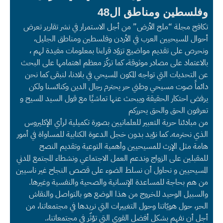
وفلسطين ومناطق ال48
تكافح مجلة “ملح الأرض” من أجل الاستمرار في نشر تقارير تعرض
أحوال المسيحيين العرب في الأردن وفلسطين ومناطق الجليل،
ونحرص على تقديم مواضيع تزوّد قراءنا بمعلومات مفيدة لهم ،
بالاعتماد على مصادر موثوقة، كما تركّز معظم اهتمامها على البحث
عن التحديات التي تواجه المكون المسيحي في بلادنا، لنبقى كما نحن
دائماً صوت مسيحي وطني حر يحترم رجال الدين وكنائسنا ولكن
يرفض احتكار الحقيقة ويبحث عنها تماشيًا مع قول السيد المسيح و
تعرفون الحق والحق يحرركم
من مبادئنا حرية التعبير للعلمانيين بصورة تكميلية لرأي الإكليروس
الذي نحترمه. كما نؤيد بدون خجل الدعوة الكتابية للمساواة في أمور
هامة مثل الإرث للمسيحيين وأهمية التوعية وتقديم النصح
للمقبلين على الزواج وندعم العمل الاجتماعي ونشطاء المجتمع المدني
المسيحيين و نحاول أن نسلط الضوء على قصص النجاح غير ناسيين
من هم بحاجة للمساعدة الإنسانية والصحية والنفسية وغيرها.
والسبيل الوحيد للخروج من هذا الوضع هو بالتواصل والنقاش
الحر، حول هويّاتنا وحول التغييرات التي نريدها في مجتمعاتنا، من
أجل أن نفهم بشكل أفضل القوى التي تؤثّر في مجتمعاتنا،.