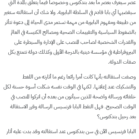
عصر سيعرف بعصر ما بعد بندكتوس وخصوصا فيما يتعلق بالمدة التي
سيقضيها أي بابا قادم في السلطة البابوية. ولا شك أن استقالته ستغير
من طبيعة ومفهوم البابوية من مهمة تستمر مدى الحياة إلى دعوة تتأثر
بالضغوط السياسية والتقييمات الصحية ومصالح الكنيسة في العالم
والقدرات الشخصية لصاحب المنصب على الإدارة والسيطرة على
البيروقراطية في مؤسسة دينية بالدرجة الأولى وكذلك دولة تتمتع بكل
صفات الدولة.
وصفت استقالته بأنها كانت أمرا رائعا رغم ما أثارته من اللغط
والتشكيك عند إعلانها. لكنها في الوقت نفسه شكلت أسوة حسنة لكل
خلفائه ورسالة واضحة للذين سيأتون من بعده أن اتركوا المنصب في
الوقت الصحيح. فهل التقط البابا فرنسيس الرسالة وقرر الاستقالة
بعد رحيل بندكتوس؟
البابا فرنسيس الآن في سن بندكتوس عند استقالته وقد بدت عليه أثار