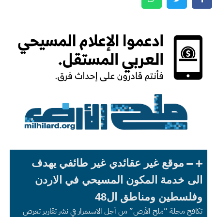
موقع غير عقائدي غير طائفي يهدف
الى خدمة المكون المسيحي في الاردن
وفلسطين ومناطق ال48
تكافح مجلة “ملح الأرض” من أجل الاستمرار في نشر تقارير تعرض