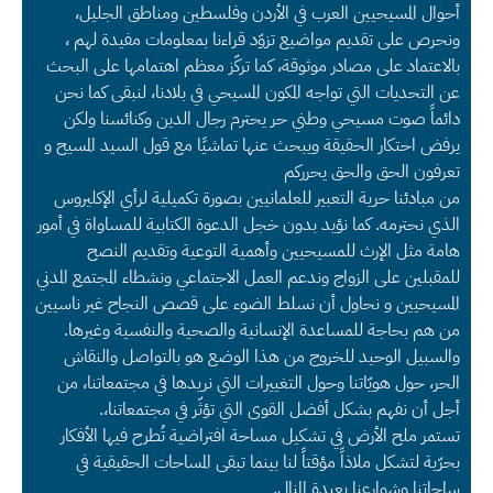
أحوال المسيحيين العرب في الأردن وفلسطين ومناطق الجليل،
ونحرص على تقديم مواضيع تزوّد قراءنا بمعلومات مفيدة لهم ،
بالاعتماد على مصادر موثوقة، كما تركّز معظم اهتمامها على البحث
عن التحديات التي تواجه المكون المسيحي في بلادنا، لنبقى كما نحن
دائماً صوت مسيحي وطني حر يحترم رجال الدين وكنائسنا ولكن
يرفض احتكار الحقيقة ويبحث عنها تماشيًا مع قول السيد المسيح و
تعرفون الحق والحق يحرركم
من مبادئنا حرية التعبير للعلمانيين بصورة تكميلية لرأي الإكليروس
الذي نحترمه. كما نؤيد بدون خجل الدعوة الكتابية للمساواة في أمور
هامة مثل الإرث للمسيحيين وأهمية التوعية وتقديم النصح
للمقبلين على الزواج وندعم العمل الاجتماعي ونشطاء المجتمع المدني
المسيحيين و نحاول أن نسلط الضوء على قصص النجاح غير ناسيين
من هم بحاجة للمساعدة الإنسانية والصحية والنفسية وغيرها.
والسبيل الوحيد للخروج من هذا الوضع هو بالتواصل والنقاش
الحر، حول هويّاتنا وحول التغييرات التي نريدها في مجتمعاتنا، من
أجل أن نفهم بشكل أفضل القوى التي تؤثّر في مجتمعاتنا،.
تستمر ملح الأرض في تشكيل مساحة افتراضية تُطرح فيها الأفكار
بحرّية لتشكل ملاذاً مؤقتاً لنا بينما تبقى المساحات الحقيقية في
ساحاتنا وشوارعنا بعيدة المنال.