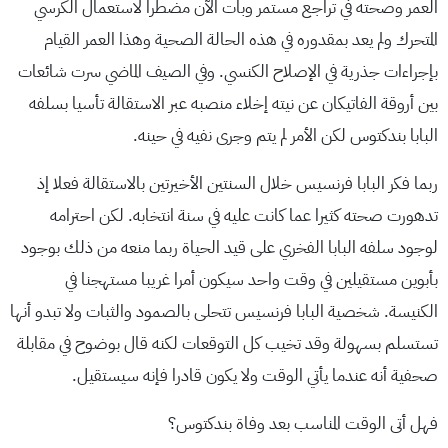
العمر وصحته في تراجع مستمر وبات الآن مضطرا لاستعمال الكرسي
المتحرك ولم يعد بمقدوره في هذه الحالة الصحية وهذا العمر القيام
بإجراءات جذرية في الإصلاح الكنسي. وفي الصيف الماضي سرت شائعات
بين أروقة الفاتيكان عن نيته إخلاء منصبه عبر الاستقالة تأسيا بسلفه
البابا بندكتوس لكن الأمر لم يتم وجرى نفيه في حينه.
ربما فكر البابا فرنسيس خلال السنتين الأخيرتين بالاستقالة فعلا إذ
تدهورت صحته كثيرا عما كانت عليه في سنة انتخابه. لكن احترامه
لوجود سلفه البابا الفخري على قيد الحياة ربما منعه من ذلك بوجود
بأبوين مستقيلين في وقت واحد سيكون أمرا غريبا مستهجنا في
الكنيسة. شخصية البابا فرنسيس تتحلى بالصمود والثبات ولا تبدو أنها
تستسلم بسهولة وقد تخيب كل التوقعات لكنه قال بوضوح في مقابلة
صحفية أنه عندما يأتي الوقت ولا يكون قادرا فإنه سيستقيل.
فهل أتى الوقت المناسب بعد وفاة بندكتوس؟