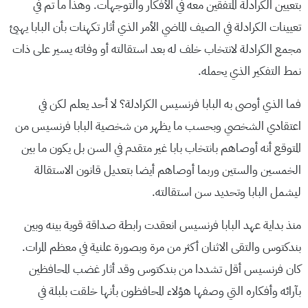
بتعيين الكرادلة المتفقين معه في الأفكار والتوجهات. وهذا ما تم في
تعيينات الكرادلة في الصيف الماضي الأمر الذي أثار تكهنات بأن البابا يهيئ
مجمع الكرادلة لانتخاب خلف له بعد استقالته أو وفاته يسير على ذات
نمط التفكير الذي يحمله.
فما الذي أوصى به البابا فرنسيس الكرادلة؟ لا أحد يعلم لكن في
اعتقادي الشخصي وبحسب ما يظهر من شخصية البابا فرنسيس من
المتوقع أنه أوصاهم بانتخاب بابا غير متقدم في السن بل يكون ما بين
الخمسين والستين وربما أوصاهم أيضا بتعديل قانون الاستقالة
ليشمل البابا وتحديد سن استقالته.
منذ بداية عهد البابا فرنسيس انعقدت رابطة صداقة قوية بينه وبين
بندكتوس والتقى الاثنان أكثر من مرة وبصورة علنية في معظم المرات.
كان فرنسيس أقل تشددا من بندكتوس وقد أثار غضب المحافظين
بآرائه وأفكاره التي وصفها هؤلاء المحافظون بأنها خلقت بلبلة في