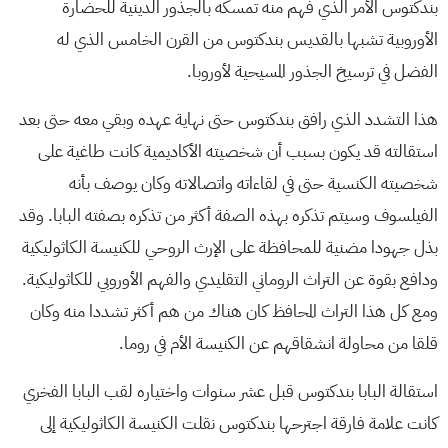
بندكتوس الأمر الذي فهم منه تمسكه بالجذور الدينية للحضارة
الأوروبية تشبها بالقديس بندكتوس من القرن الخامس الذي له
الفضل في ترسيخ الجذور المسيحية لأوروبا.
هذا التشدد الذي رافق بندكتوس حتى نهاية عهده وبقي معه حتى بعد
استقالته قد يكون بسبب أن شخصيته الأكاديمية كانت طاغية على
شخصيته الكنسية حتى في لقاءاته واتصالاته وكان يوصف بأنه
الفيلسوف وسيتم تذكره بهذه الصفة أكثر من تذكره بصفته البابا. وقد
بذل جهودا مضنية للمحافظة على الإرث الروحي للكنيسة الكاثوليكية
ودافع بقوة عن التراث الروماني التقليدي والفهم الأوروبي للكاثوليكية.
ومع كل هذا التراث المحافظ كان هناك من هم أكثر تشددا منه وكان
قلقا من محاولة انشقاقهم عن الكنيسة الأم في روما.
استقالة البابا بندكتوس قبل عشر سنوات واختياره لقب البابا الفخري
كانت علامة فارقة اجترحها بندكتوس نقلت الكنيسة الكاثوليكية إلى