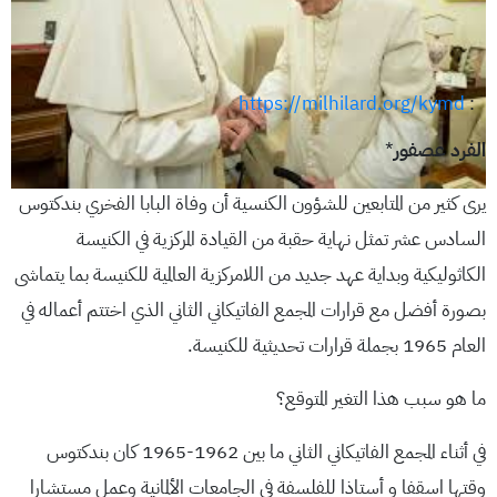
https://milhilard.org/kymd
:
الفرد عصفور
*
يرى كثير من المتابعين للشؤون الكنسية أن وفاة البابا الفخري بندكتوس
السادس عشر تمثل نهاية حقبة من القيادة المركزية في الكنيسة
الكاثوليكية وبداية عهد جديد من اللامركزية العالمية للكنيسة بما يتماشى
بصورة أفضل مع قرارات المجمع الفاتيكاني الثاني الذي اختتم أعماله في
العام 1965 بجملة قرارات تحديثية للكنيسة.
ما هو سبب هذا التغير المتوقع؟
في أثناء المجمع الفاتيكاني الثاني ما بين 1962-1965 كان بندكتوس
وقتها اسقفا و أستاذا للفلسفة في الجامعات الألمانية وعمل مستشارا