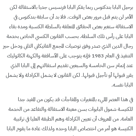
برحيل البابا بندكتوس ربما يفكر البابا فرنسيس جديا بالاستقالة لكن
الأمر لن يتم قبل مرور بعض الوقت. فلا بد أن سابقة بندكتوس في
الاستقالة ستغير بعض الحقائق المتعلقة بالسلطة الكنسية ومدة بقاء
البابا على رأس تلك السلطة. بحسب القانون الكنسي الخاص بخدمة
رجال الدين الذي صدر وفق توصيات المجمع الفاتيكاني الثاني ودخل حيز
التنفيذ في العام 1983 فإنه يتوجب على الأساقفة والكهنة الكاثوليك
عند إتمام سن الخامسة والسبعين تقديم استقالتهم إلى البابا الذي
يقرر قبولها أو تأجيل قبولها. لكن القانون لا يشمل الكرادلة ولا يشمل
البابا نفسه.
في هذا العصر المليء بالمتغيرات والمفاجآت قد يكون من المفيد جدا
للكنيسة شمول البابوات بسن معينة الاستقالة والتقاعد من الخدمة
العامة. من المعروف أن تعيين الكرادلة وهم الطبقة العليا في تراتبية
الكنيسة هو أمر من اختصاص البابا وحده ولذلك عادة ما يقوم البابا