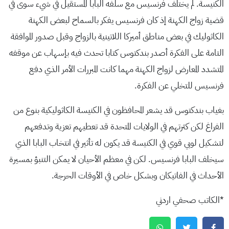
الكنيسة. لم يختلف فرنسيس مع سلفه البابا المستقيل في شيء سوى في
قضية زواج الكهنة إذ كان فرنسيس يفكر بالسماح لبعض الكهنة
الكاثوليك في بعض مناطق أميركا اللاتينية بالزواج وقبل صدور الموافقة
التامة على الفكرة أصدر بندكتوس كتابا تحدث فيه بإسهاب عن موقفه
المتشدد المعارض لزواج الكهنة مهما كانت المبررات الأمر الذي دفع
فرنسيس للتخلي عن الفكرة.
بغياب بندكتوس قد يشعر المحافظون في الكنيسة الكاثوليكية بنوع من
الفراغ لكن كثرتهم في الولايات المتحدة قد تعطيهم تعزية وتدفعهم
لتشكيل لوبي قوي في الكنيسة قد يكون له تأثير في انتخاب البابا الذي
سيخلف البابا فرنسيس. لكن في معظم الأحيان لا يمكن التنبؤ بمسيرة
الأحداث في الفاتيكان وبشكل خاص في الأوقات الحرجة.
*الكاتب صحفي اردني