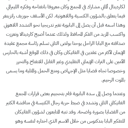
لكاردينال ألماني مشارك في المجمع وكان معروفا بانفتاحه وفكره الليبرالي
فيما يتعلق بالشؤون الكنسية واللاهوتية. لكن الأسقف جوزيف راتزينغر
وهذا اسمه قبل أن يصل إلى البابوية تغير تدريجيا نحو التشدد اللاهوتي
واكتسب المزيد من الفكر المحافظ ولذلك عندما أصبح كاردينالا وتعززت
صداقته مع البابا الراحل يوحنا بولص الثاني تسلم رئاسة مجمع عقيدة
الإيمان لأكثر من عقدين في الفاتيكان وكان في ذلك الموقع أشبه بالحارس
الأمين على التراث الإيماني التقليدي وغير القابل للانفتاح والتحرر
وخصوصا تجاه قضايا مثل الإجهاض ومنع الحمل والمثلية وما يسمى
بالموت الرحيم.
وعندما وصل إلى سدة البابوية قام بتحجيم بعض قرارات المجمع
الفاتيكاني الثاني وتشدد في ضبط حرية رجال الكنيسة في مناقشة الكثير
من القضايا بصورة واضحة. وقد تنبه المتابعون لشؤون الفاتيكان
للتفكير البابا بندكتوس من خلال الاسم الذي اختاره لنفسه وهو