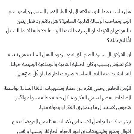
هل يناسب هذا التوجه الانعزالي او الفار المؤمن المسيحي والمفدى بدم
الرب وصاحب الرسالة الالهية السامية؟ هل يلائم رد فعل يتميز
بالتقوقع او الارتداد او الهجرة ما ائتمنا الرب عليه؟ طبعا لا. ما السبيل
اذًا لمنع ذلك؟
ان الانزلاق الى بحيرة العدم التي تقود لردود الفعل السلبية هي نتيجة
فكر تشوّش بسبب بركان الخطية الفردية والجماعية البغيضة حولنا.
لقد انبثقت منه اللافا الساخنة فحرقت اطرافنا ،او قُل شوّهتها.
المؤمن المخلص يحمي فكره من مضار وتشويهات اللافا السامة بواسطة
المضادات. بعضها يحمي الفكر ويشكل طبقة دفاعية حوله والآخر
هجومي لاستبدال ما يلصق في الفكر او يطوله منها.
تزخر شبكات التواصل الاجتماعي بكميات هائلة من المعروضات من
اقوال وصور وفيديوهات في امور الحياة الحارقة. بعضها واقعي