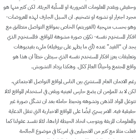
وحقيقي ويقدم المعلومات الضرورية او المسلّية البريئة. لكن كثير منها هو
مجرد اجترار او تشويه او تضخيم. ان السيل الجارف لهذه المعروضات-
وهو بحسب منهجية (الغوريتم) الخاص بمواقع التواصل متطابق مع
افكار المستخدِم نفسه- تكوّن صورة مشوهة للواقع. فالمستخدِم الذي
يجد ان “الفيد” عنده (أي ما يظهر على بروفيله) مليء بفيديوهات
وتعليقات يعزز افكار المستخدم نفسه الذي سيظن خطأ ان هذا هو
واقع المجتمع واحيانًا العالم ككل. وهكذا يزداد التشويش.
رغم الادمان العام المستشري بين الناس لمواقع التواصل الاجتماعي،
لكن لا بد للمؤمن ان يضع حارس لعينيه ويقنن في استخدام المواقع لئلا
تتوغل المواد للذهن وتشوهه وتحبط حامله بعد ان تشكّل صورة غير
حقيقية فيه. الامر يسري ايضًا على المواقع الاخبارية التي تنقل الدعاية
والمعلومات المزيفة ويتوجب اتخاذ الحيطة ازاءها، لئلا تفسد عقولنا كما
فعلت مثلا مع كثير من الانجيليين في امريكا في موضوع الجائحة