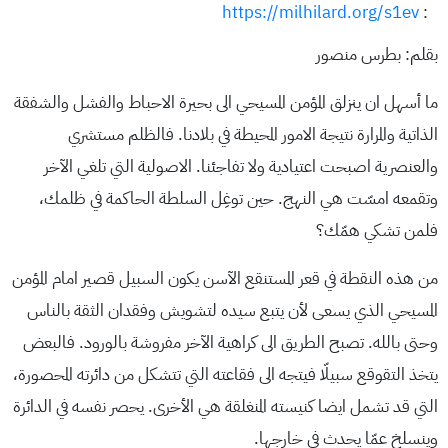
https://milhilard.org/s1ev
:
بقلم: بطرس منصور
ما أسهل ان ينزلق المؤمن المسيحي الى بحيرة الاحباط والفشل والشفقة
الذاتية والمرارة نتيجة الامور المحيطة في بلادنا. فالظلم مستشري
والعنصرية اصبحت اعتيادية ولا تفاجئنا. الاصولية التي تلغي الآخر
وتقمعه امسّت هي النهج. حين توغِل السلطة الحاكمة في ظلمك،
فلمن تشكي همّك؟
من هذه النقطة في قعر المستنقع الآسن يكون السبيل قصير امام المؤمن
المسيحي الذي يسعى لأن يتبع سيده لتشويش وفقدان الثقة بالناس
وحتى بالله. تصبح الطريق الى كراهية الآخر مفروشة بالورود. فالبعض
يتخذ التقوقع سبيلّا فيتجه الى فقاعته التي تتشكل من دائرته المحصورة،
التي قد تشمل ايضا كنيسته المنغلقة هي الأخرى. يحصر نفسه في الدائرة
وينسلخ عمّا يحدث في خارجها.