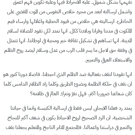
نفهمها بشكل شمولي. عليه الانخراط فيها وعليه تكوين فهم أعمق
واشمل لرسالته ابعد من مجرد خلاص النفوس من الموت المقضي على
الخاطئ. ارساليته هي خلاص من قيود الخطية واغلالها وارساء قيم
الملكوت في مدننا وقرانا وبلادنا ككل. انها تمتد لكي تقود للصلاة لسلام
المدينة. انها تساهم في تشكيل ثقافة خير ومحبة في اوطاننا. انها تتمثل
في وقفة حق لاجل ما يسر قلب الرب من عدل وسلام ليصد روح الظلم
والاستعلاء العرقي والتمييز.
انها تقودنا لنقف بفعالية ضد الظلم الذي احبطنا. فاصلا دورنا كنور هو
ان نقف في حلكة الظلمة ونضيئ الطريق وكلما زاد الظلام الدامس كلما
كان شعاعنا ضروريا اكثر. فهل نفرّ ونترك العالم في ظلامه؟
يمتد رد فعلنا الايجابي ليس فقط في ارسالية الكنيسة وانما في حياتنا
الشخصية. ان الرد الصحيح لروح الاحباط يكون في شغف أكبر للنجاح
والتميز في دراستنا واعمالنا. فالمجتمع المثابر الناجح والمتعلم يجعلنا نقف