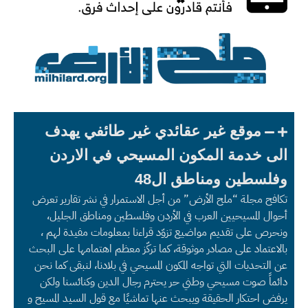
موقع غير عقائدي غير طائفي يهدف
الى خدمة المكون المسيحي في الاردن
وفلسطين ومناطق ال48
تكافح مجلة “ملح الأرض” من أجل الاستمرار في نشر تقارير تعرض
أحوال المسيحيين العرب في الأردن وفلسطين ومناطق الجليل،
ونحرص على تقديم مواضيع تزوّد قراءنا بمعلومات مفيدة لهم ،
بالاعتماد على مصادر موثوقة، كما تركّز معظم اهتمامها على البحث
عن التحديات التي تواجه المكون المسيحي في بلادنا، لنبقى كما نحن
دائماً صوت مسيحي وطني حر يحترم رجال الدين وكنائسنا ولكن
يرفض احتكار الحقيقة ويبحث عنها تماشيًا مع قول السيد المسيح و