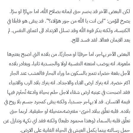
لكن البعض الآخر قد يخسر حتى ايمانه بصلاح الله، اما جهارًا او سرًا.
يصرخ المؤمن: “اين انت يا الله من جور هؤلاء؟”. قد يبقى هو قابعًا في
الكنيسة، ولكنه ينكر قوة الله وقد تسلل الارتداد الى اعماق النفس. لم
يعد الايمان فعالا. لقد فسد الملح.
البعض الآخر يهاجر، اما حرفيًا او مجازيًا، من بلاده التي اصبح يعتبرها
ملعونة. انه يوضب امتعته النفسية اولا والجسدية ثانيا، ويغادر بلاده
لأجل بقعة خضراء تتميز بالسكون ما وراء البحار فالعشب عند الجار
اكثر خضرة. انه يترك ارض الاباء والاجداد. انه يترك بلاد الرب والانبياء
فقد اصبحت في عينيه ارض شقاء لاجل حلم بحياة وادعة تُحتَرم فيها
قيمة الانسان. قد لا يهاجر جسديا، ولكنه يبقى كمجرد جسم بلا روح في
بلاده. قلبه تعلّق ببلاد اخرى- مفترضه،متخيلة او حقيقية. لربما حتى
تعلّق قلبه بالسماء (وهذا محمود طبعا) ولكنه فقد اي نكهة وتنازل عن
حمل رسالته بينما يكمل العيش في الحياة الفانية على الارض.