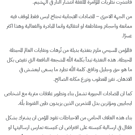
فانتشرت نظريات المؤامرة الملفقة انتشار النار في الهشيم.
من الجهة الاحرى – المضادات الايجابية تحتاج ليس فقط لموقف فيه
ممانعة واحجام ومقاطعة او انتقائية وانما المبادرة والفعالية وهذا اكثر
عسرًا.
فالمؤمن المسيحي ملزم بتغذية بديلة من تُرهات ونفايات العالم المحبطة
المحيطة. هذه التغذية تبدأ بكلمة الله المشجعة النافعة التي تفيض بكل
ما هو حق وجليل ونافع. كلمة الله تطرد ما يسعى ليعشش في
الاذهان. تفرز المعطوب وتزرع مكانه الصالح.
كما ان المضادات الحيوية تشمل بناء وتطوير علاقات مثرية مع اشخاص
ايجابيين ومؤثرين بدل المتذمرين الذين يزيدون طين القنوط بلّة.
بناء هذه الغلاف الحامي من الاحباطات تقود المؤمن ان يشترك بشكل
فعّال في ارسالية كنيسته على افتراض ان كنيسته تمارس ارساليتها او