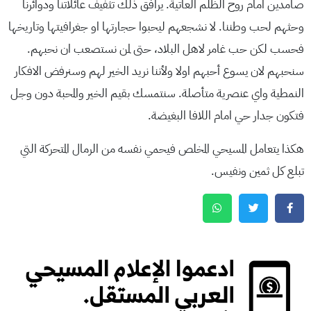
صامدين امام روح الظلم العاتية. يرافق ذلك تثفيف عائلاتنا ودوائرنا
وحثهم لحب وطننا. لا نشجعهم ليحبوا حجارتها او جغرافيتها وتاريخها
فحسب لكن حب غامر لاهل البلاد، حتى لمن نستصعب ان نحبهم.
سنحبهم لان يسوع أحبهم اولا ولأننا نريد الخير لهم وسنرفض الافكار
النمطية واي عنصرية متأصلة. سنتمسك بقيم الخير والمحبة دون وجل
فتكون جدار حي امام اللافا البغيضة.
هكذا يتعامل المسيحي المخلص فيحمي نفسه من الرمال المتحركة التي
تبلع كل ثمين ونفيس.