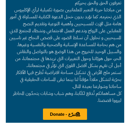
تعرفون الحق والحق يحرركم
من مبادئنا حرية التعبير للعلمانيين بصورة تكميلية لرأي الإكليروس
الذي نحترمه. كما نؤيد بدون خجل الدعوة الكتابية للمساواة في أمور
هامة مثل الإرث للمسيحيين وأهمية التوعية وتقديم النصح
للمقبلين على الزواج وندعم العمل الاجتماعي ونشطاء المجتمع المدني
المسيحيين و نحاول أن نسلط الضوء على قصص النجاح غير ناسيين
من هم بحاجة للمساعدة الإنسانية والصحية والنفسية وغيرها.
والسبيل الوحيد للخروج من هذا الوضع هو بالتواصل والنقاش
الحر، حول هويّاتنا وحول التغييرات التي نريدها في مجتمعاتنا، من
أجل أن نفهم بشكل أفضل القوى التي تؤثّر في مجتمعاتنا،.
تستمر ملح الأرض في تشكيل مساحة افتراضية تُطرح فيها الأفكار
بحرّية لتشكل ملاذاً مؤقتاً لنا بينما تبقى المساحات الحقيقية في
ساحاتنا وشوارعنا بعيدة المنال.
كل مساهماتكم تُدفع لكتّابنا، وهم شباب وشابات يتحدّون المخاطر
ليرووا قصصنا.
تبرّع - Donate