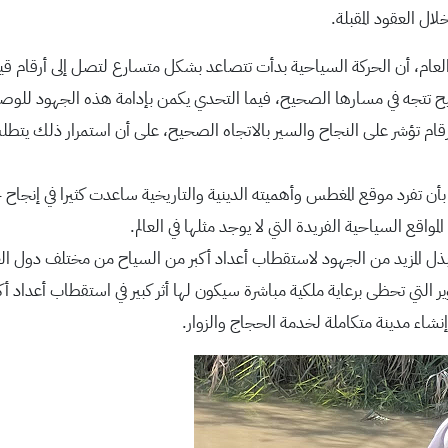
ال العقود المقبلة.
العام، أن الحركة السياحية بدأت تتصاعد بشكل متسارع لتصل إلى أرقام قي
ح تتجه في مسارها الصحيح، فيما التحدي يكمن بإدامة هذه الجهود للوصو
أرقام تؤشر على النجاح والسير بالاتجاه الصحيح، على أن استمرار ذلك يت
ن تفرد موقع المغطس وأهميته الدينية والتاريخية ساعدت كثيرا في إنجاح
واقع السياحية الفريدة التي لا يوجد مثلها في العالم.
وبذل المزيد من الجهود لاستقطاب أعداد أكبر من السياح من مختلف دول ا
طوير التي تحظى برعاية ملكية مباشرة سيكون لها أثر كبير في استقطاب أعداد
إنشاء مدينة متكاملة لخدمة الحجاج والزوار.