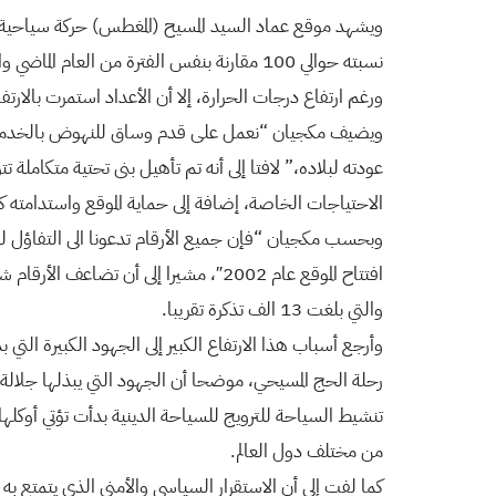
نسبته حوالي 100 مقارنة بنفس الفترة من العام الماضي والتي بلغ عدد زوارها حوالي 62 الف زائر، وبارتفاع زاد على 35 % مقارنة بأفضل عام قبل جائحة كورونا.
ورغم ارتفاع درجات الحرارة، إلا أن الأعداد استمرت بالارتفاع، إذ بلغ عدد الزوار لشهر حزيران 
ويضيف مكجيان “نعمل على قدم وساق للنهوض بالخدمات المقد
عودته لبلاده،” لافتا إلى أنه تم تأهيل بنى تحتية متكاملة
الاحتياجات الخاصة، إضافة إلى حماية الموقع واستدامته كإ
وبحسب مكجيان “فإن جميع الأرقام تدعونا الى التفاؤل لل
والتي بلغت 13 الف تذكرة تقريبا.
وأرجع أسباب هذا الارتفاع الكبير إلى الجهود الكبيرة الت
رحلة الحج المسيحي، موضحا أن الجهود التي يبذلها جلالة ال
تنشيط السياحة للترويج للسياحة الدينية بدأت تؤتي أوكل
من مختلف دول العالم.
كما لفت إلى أن الاستقرار السياسي والأمني الذي يتمتع