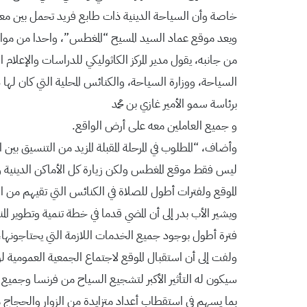
خاصة وأن السياحة الدينية ذات طابع فريد تحمل بين معان
ويعد موقع عماد السيد المسيح “المغطس”، واحدا من مواقع ا
من جانبه، يقول مدير المركز الكاثوليكي للدراسات والإعلا
السياحة، ووزارة السياحة، والكنائس المحلية التي كان له
برئاسة سمو الأمير غازي بن محمد
و جميع العاملين معه على أرض الواقع.
وأضاف، “المطلوب في المرحلة المقبلة المزيد من التنسيق ب
ليس فقط موقع المغطس ولكن زيارة كل الأماكن الدينية وال
الموقع ولفترات أطول للصلاة في الكنائس التي تقيهم من 
ويشير الأب بدر إلى أن المضي قدما في خطة تنمية وتطوير ا
فترة أطول بوجود جميع الخدمات اللازمة التي يحتاجونها، لا
سيكون له التأثير الأكبر لتشجيع السياح من فرنسا وجميع 
بما يسهم في استقطاب أعداد متزايدة من الزوار والحجاج 