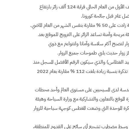
ويشهد موقع عماد السيد المسيح (المغطس) حركة سياحية غير مسبوقة، رغم ارتفاع درجات الحرارة، إذ بلغ عدد الزوار والحجاج للنصف الأول من العام الحالي قرابة 124 ألف زائر بارتفاع
مريحة وآمنة تساعد الزائر على الترويج للموقع بعد
زوار لتصبح أكثر سلاسة وآمانا ولتتواءم مع ذوي
ركز زوار حديث يلبي طموحات جميع الزوار.
 (عيد الغطاس) والذي سيكون الرقم الأفضل المسجل منذ
افتتاح الموقع عام 2002″، مشيرا إلى أن تضاعف الأرقام شمل التذكرة الموحدة والتي وصلت منذ بداية العام إلى ما يقارب من 28 ألف تذكرة بنسبة زيادة بلغت 112 % مقارنة بعام 2022
 المقدسة لدى المسيحيين على مستوى العالم وأحد محطات
 الموقع بالتعاون والتشاركية مع وزارة السياحة وهيئة
ذكرة الموحدة التي وضعت المغطس كوجهة سياحية للزوار
يزة في وسط مضطرب تشجع أي سائح على القدوم للمنطقة،