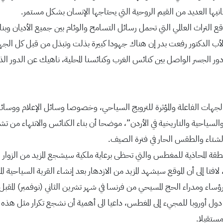
يها العديد من القيم الروحية التي يحتاجها الإنسان بشكل مستمر.
لتراث العالمي التي تحمل رسائل التسامح والوئام بين جميع الأديان وبناء
م الأب الدكتور رفعت بدر إن هناك جهودا كبيرة بذلت وتبذل من قبل كل الج
ا دور الجسر الواصل بين كنائس الغرب وكنائسنا المحلية، ناهيك عن الدور ا
ين الجهات الفاعلة والمؤثرة للترويج السياحي، وخصوصا وسائل الإعلام ووسا
سياحية والتاريخية في الأردن”، موضحا أن بناء الكنائس والانتهاء من تشيي
الشتاء والطقس الحار في فترة الصيف.
لمنطقة المحاذية للمغطس والتي تحظى برعاية ملكية سيشجع المزيد من الزوار
فتا إلى أن الموقع سيشهد المزيد من الازدهار بعد إنشاء القرية السياحية ال
دول أوروبا للمجيء إلى المغطس، داعيا الى أهمية أن نشجع تكرار مثل هذه
مستقبلا.