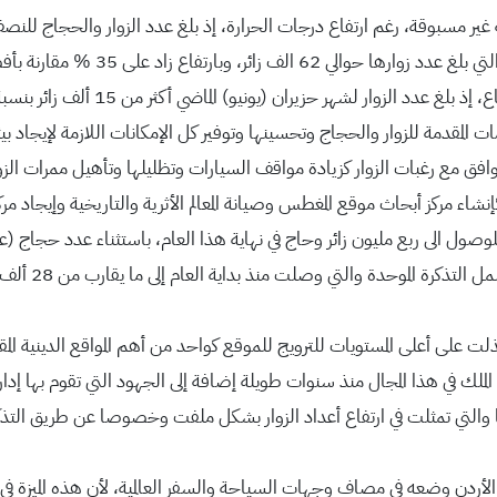
(يونيو) الماضي أكثر من 15 ألف زائر بنسبة زادت على 50 % مقارنة بنفس الشهر من العام الماضي.
مة للزوار والحجاج وتحسينها وتوفير كل الإمكانات اللازمة لإيجاد بيئة 
 تتوافق مع رغبات الزوار كزيادة مواقف السيارات وتظليلها وتأهيل ممرات ال
نشاء مركز أبحاث موقع المغطس وصيانة المعالم الأثرية والتاريخية وإيجاد م
وصول الى ربع مليون زائر وحاج في نهاية هذا العام، باستثناء عدد حجاج
ي بذلت على أعلى المستويات للترويج للموقع كواحد من أهم المواقع الدينية
ملك في هذا المجال منذ سنوات طويلة إضافة إلى الجهود التي تقوم بها إدارة
ها والتي تمثلت في ارتفاع أعداد الزوار بشكل ملفت وخصوصا عن طريق الت
 به الأردن وضعه في مصاف وجهات السياحة والسفر العالمية، لأن هذه الم