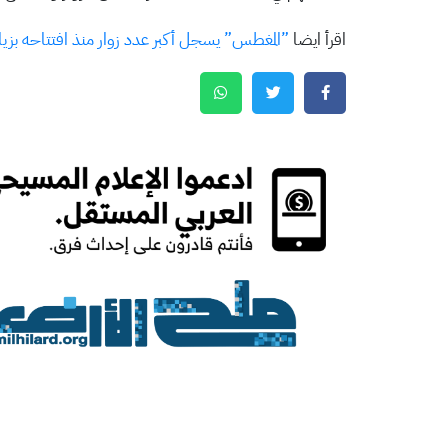
اقرأ ايضا
”المغطس” يسجل أكبر عدد زوار منذ افتتاحه بزيادة 0