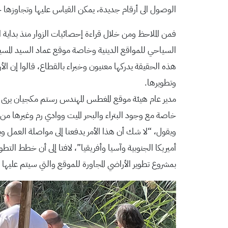
الوصول الى أرقام جديدة، يمكن القياس عليها وتجاوزها خل
فمن الملاحظ ومن خلال قراءة إحصائيات الزوار منذ بداية 
السياحي للمواقع الدينية وخاصة موقع عماد السيد المسي
هذه الحقيقة يدركها معنيون وخبراء بالقطاع، قالوا إن ال
وتطويرها.
مدير عام هيئة موقع المغطس المهندس رستم مكجيان يرى بأ
خاصة مع وجود البتراء والبحر الميت ووادي رم وغيرها من الم
ويقول، “لا شك أن هذا الأمر يدفعنا إلى مواصلة العمل 
أميريكا الجنوبية وآسيا وأفريقيا”، لافتا إلى أن خطط الت
بمشروع تطوير الأراضي المجاورة للموقع والتي سيتم عليها 