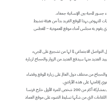
 جسور المحبة بين الإنسانية جمعاء.
هات للنهوض بهذا الموقع الفريد بدأ من هيئة تنشيط
لذي يقوم به مجلس أمناء موقع المعمودية – المغطس
ئل التواصل الاجتماعي لما لها من تشجيع على المجيء
د العديد منها سيدفع العديد من الزوار والحجاج لزيارة
 والحجاج من مختلف دول العالم على زيارة الموقع وقضاء
منوي إقامتها على هذه الأراضي.
ولفت إلى أن استقبال الموقع لاجتماع الجمعية العمومية لرؤساء ومدراء الحج المسيحي من فرنسا في شهر تشرين الثاني (نوفمبر) المقبل بمشاركة أكثر من 200 شخص للمرة الأولى خارج فرنسا
 اللقاءات التي من شأنها تسليط الضوء على موقع العماد