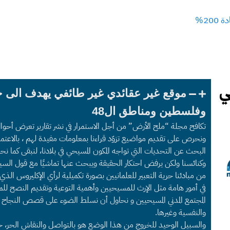
20%
موقع غير عقائدي غير طائفي يهدف الى 
وفلسطين ومناطق ال48
تكافح مجلة “ملح الأرض” من أجل الاستمرار في نشر تقارير تعرض أحوا
ونحرص على تقديم مواضيع تزوّد قراءنا بمعلومات مفيدة لهم ، بالاعتما
البحث عن التحديات التي تواجه المكون المسيحي في بلادنا، لنبقى كما
وكنائسنا ولكن يرفض احتكار الحقيقة ويبحث عنها تماشيًا مع قول السي
من مبادئنا حرية التعبير للعلمانيين بصورة تكميلية لرأي الإكليروس الذ
في أمور هامة مثل الإرث للمسيحيين وأهمية التوعية وتقديم النصح للم
المجتمع المدني المسيحيين و نحاول أن نسلط الضوء على قصص النجاح 
والنفسية وغيرها.
والسبيل الوحيد للخروج من هذا الوضع هو بالتواصل والنقاش الحر، حول 