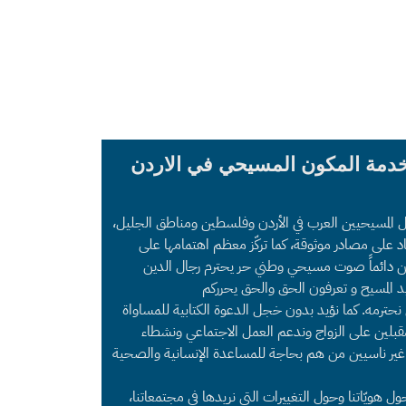
خدمة المكون المسيحي في الاردن
ل المسيحيين العرب في الأردن وفلسطين ومناطق الجليل،
د على مصادر موثوقة، كما تركّز معظم اهتمامها على
 نحن دائماً صوت مسيحي وطني حر يحترم رجال الدين
د المسيح و تعرفون الحق والحق يحرركم
ي نحترمه. كما نؤيد بدون خجل الدعوة الكتابية للمساواة
قبلين على الزواج وندعم العمل الاجتماعي ونشطاء
غير ناسيين من هم بحاجة للمساعدة الإنسانية والصحية
هويّاتنا وحول التغييرات التي نريدها في مجتمعاتنا،