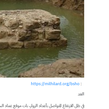
https://milhilard.org/bsho
:
الغد
في ظل الارتفاع المتواصل بأعداد الزوار، بات موقع عماد 