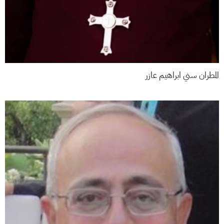
المطران سني ابراهيم عازر