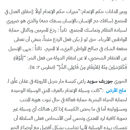
ويبرر المدانات حكم الإعدام:”مبررات حكم الإعدام أولاً :إحقاق العدل في
المجتمع (سافك دم الإنسان بالإنسان يسفك دمه) والذي هو ضروري
لسيادة النظام وتماسك المجتمع، ثانياً : ردع المجرمين وبالتالي حماية
المواطنين الأبرياء. حتى لو لم يكن فعل الردع مثبتاً، ينبغي أن تعطى
منفعة الشك في صالح المواطن البريء، لا المجرم، ثالثاً : ينهى الإنجيل
عن الانتقام الشخصي، لا عن انتقام الدولة من فعل الشر: “لِلْوُلاَةِ
فَكَمُرْسَلِينَ مِنْهُ لِلانْتِقَامِ مِنْ فَاعِلِي الشَّرِّ” (١بطرس ٢: ١٤).
الخوري
جوزيف سويد
راعي كنيسة مار شربل المارونيّة في عمّان علّق لـ
ملح الأرض
:”كانت وسيلة الإعدام بالعرف المدني الوسيلة الوحيدة
لحماية الحياة البشرية حماية فعالة في حال ثبوت هوية المذنب
ومسؤوليته أما في ما يخص الكنيسة إذا كان هنالك أي وسيلة غير
دموية كافية لرد المعتدي وتحمي أمن الأشخاص فعلى السلطة أن
تتمسك بهذه الوسلية لأنها تتناسب بشكل أفضل مع أوضاع الخير