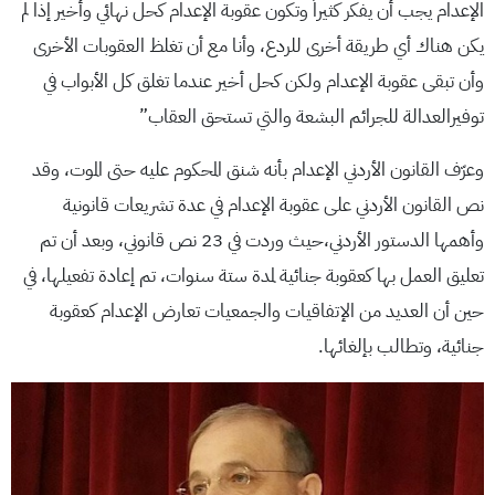
الإعدام يجب أن يفكر كثيراً وتكون عقوبة الإعدام كحل نهائي وأخير إذا لم
يكن هناك أي طريقة أخرى للردع، وأنا مع أن تغلظ العقوبات الأخرى
وأن تبقى عقوبة الإعدام ولكن كحل أخير عندما تغلق كل الأبواب في
توفيرالعدالة للجرائم البشعة والتي تستحق العقاب”
وعرّف القانون الأردني الإعدام بأنه شنق المحكوم عليه حتى الموت، وقد
نص القانون الأردني على عقوبة الإعدام في عدة تشريعات قانونية
وأهمها الدستور الأردني،حيث وردت في 23 نص قانوني، وبعد أن تم
تعليق العمل بها كعقوبة جنائية لمدة ستة سنوات، تم إعادة تفعيلها، في
حين أن العديد من الإتفاقيات والجمعيات تعارض الإعدام كعقوبة
جنائية، وتطالب بإلغائها.