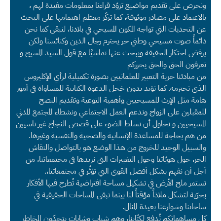
ونحرص على تقديم مواضيع تزوّد قراءنا بمعلومات مفيدة لهم ،
بالاعتماد على مصادر موثوقة، كما تركّز معظم اهتمامها على البحث
عن التحديات التي تواجه المكون المسيحي في بلادنا، لنبقى كما نحن
دائماً صوت مسيحي وطني حر يحترم رجال الدين وكنائسنا ولكن
يرفض احتكار الحقيقة ويبحث عنها تماشيًا مع قول السيد المسيح و
تعرفون الحق والحق يحرركم
من مبادئنا حرية التعبير للعلمانيين بصورة تكميلية لرأي الإكليروس
الذي نحترمه. كما نؤيد بدون خجل الدعوة الكتابية للمساواة في أمور
هامة مثل الإرث للمسيحيين وأهمية التوعية وتقديم النصح
للمقبلين على الزواج وندعم العمل الاجتماعي ونشطاء المجتمع المدني
المسيحيين و نحاول أن نسلط الضوء على قصص النجاح غير ناسيين
من هم بحاجة للمساعدة الإنسانية والصحية والنفسية وغيرها.
والسبيل الوحيد للخروج من هذا الوضع هو بالتواصل والنقاش
الحر، حول هويّاتنا وحول التغييرات التي نريدها في مجتمعاتنا، من
أجل أن نفهم بشكل أفضل القوى التي تؤثّر في مجتمعاتنا،.
تستمر ملح الأرض في تشكيل مساحة افتراضية تُطرح فيها الأفكار
بحرّية لتشكل ملاذاً مؤقتاً لنا بينما تبقى المساحات الحقيقية في
ساحاتنا وشوارعنا بعيدة المنال.
كل مساهماتكم تُدفع لكتّابنا، وهم شباب وشابات يتحدّون المخاطر