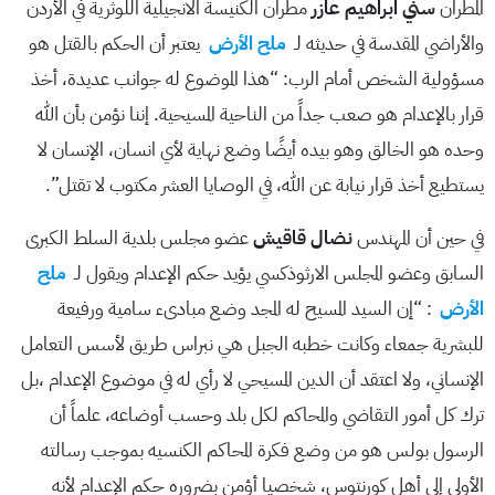
المطران
سني ابراهيم عازر
مطران الكنيسة الانجيلية اللوثرية في الأردن
والأراضي المقدسة في حديثه لـ
ملح الأرض
يعتبر أن الحكم بالقتل هو
مسؤولية الشخص أمام الرب: “هذا الموضوع له جوانب عديدة، أخذ
قرار بالإعدام هو صعب جداً من الناحية المسيحية. إننا نؤمن بأن الله
وحده هو الخالق وهو بيده أيضًا وضع نهاية لأي انسان، الإنسان لا
يستطيع أخذ قرار نيابة عن الله، في الوصايا العشر مكتوب لا تقتل”.
في حين أن المهندس
نضال قاقيش
عضو مجلس بلدية السلط الكبرى
السابق وعضو المجلس الارثوذكسي يؤيد حكم الإعدام ويقول لـ
ملح
الأرض
: “إن السيد المسيح له المجد وضع مبادىء سامية ورفيعة
للبشرية جمعاء وكانت خطبه الجبل هي نبراس طريق لأسس التعامل
الإنساني، ولا اعتقد أن الدين المسيحي لا رأي له في موضوع الإعدام ،بل
ترك كل أمور التقاضي والمحاكم لكل بلد وحسب أوضاعه، علماً أن
الرسول بولس هو من وضع فكرة المحاكم الكنسيه بموجب رسالته
الأولى إلى أهل كورنتوس، شخصيا أؤمن بضروره حكم الإعدام لأنه