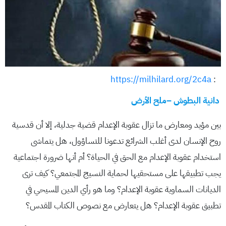
https://milhilard.org/2c4a
:
دانية البطوش –ملح الأرض
بين مؤيد ومعارض ما تزال عقوبة الإعدام قضية جدلية، إلا أن قدسية
روح الإنسان لدى أغلب الشرائع تدعونا للتساؤول، هل يتماشى
استخدام عقوبة الإعدام مع الحق في الحياة؟ أم أنها ضرورة اجتماعية
يجب تطبيقها على مستحقيها لحماية النسيج المجتمعي؟ كيف ترى
الديانات السماوية عقوبة الإعدام؟ وما هو رأي الدين المسيحي في
تطبيق عقوبة الإعدام؟ هل يتعارض مع نصوص الكتاب المقدس؟