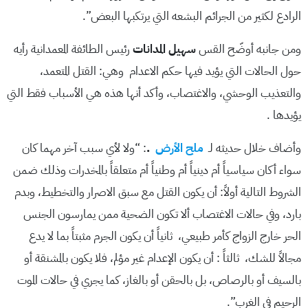
الرادع لكثير من الجرائم البشعه التي يرتكبها البعض”.
ومن جانبه أوضّح القس
سهيل المدانات
رئيس الطائفة المعمدانية رأيه
حول الحالات التي يؤيد فيها حكم الاعدام وهي: القتل المتعمد،
والتعذيب الوحشي، والاغتصاب، وأكد أنها هذه هي الأسباب فقط التي
يؤيدها .
وأضاف خلال حديثه لـ
ملح الأرض
.
: “ولا لأي سبب آخر مهما كان
سواء أكان سياسياً أم دينياً أم وطنياً أم متعلقاً بالمخدرات وذلك ضمن
الشروط التالية أولاً: أن يكون القتل مع سبق الاصرار والتخطيط، وبدم
بارد، وفي حالات الاغتصاب ألا تكون الضحية ممن يمارسون الجنس
الحر خارج الزواج كأمر طبيعي، ثانياً أن يكون الجرم مثبتاً بما لا يدع
مجالاً للشك، ثالثاً : أن يكون الإعدام غير مؤلم، فلا يكون بالمشنقة أو
بالسيف أو بالرصاص، بل بالحقن أو بالغاز، كما يجري في حالات الموت
الرحيم في الغرب”.