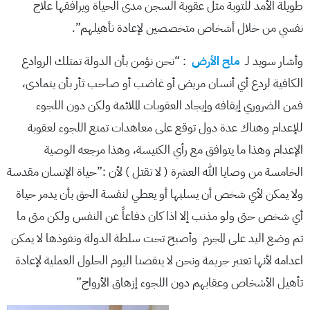
طويلة الأمد للتوبة مثل عقوبة السجن مدى الحياة ويرافقها علاج
نفسي من خلال أشخاص متخصصين لإعادة تأهيلهم”.
وأشار سويد لـ
ملح الأرض
: “نحن نؤمن بأن الدولة تمتلك الروادع
الكافية لردع أي أنسان مريض أو غاضب أو صاحب ثأر بأن يتمادى،
فمن الضروري إيقافه وإيجاد العقوبات الملائمة ولكن دون اللجوء
للإعدام وهناك عدة دول توقع على معاهدات تمنع اللجوء لعقوبة
الإعدام وهذا ما يتوافق مع رأي الكنيسة، وهذا مرجعه الوصية
الخامسة من وصايا الله العشرة ( لا تقتل ) لأن :”حياة الإنسان مقدسة
ولا يمكن لأي شخص أن يسلبها أو يعطي لنفسة الحق بأن يدمر حياة
أي شخص حتى ولو مذنب إلا اذا كان دفاعاً عن النفس ولكن متى ما
تم وضع اليد على المجرم وأصبح تحت سلطة الدولة ونفوذها لا يمكن
اعدامه لأنها تعتبر جريمة ونحن لا ينقصنا اليوم الحلول العملية لإعادة
تأهيل الأشخاص وعقابهم دون اللجوء إزهاق الأرواح”