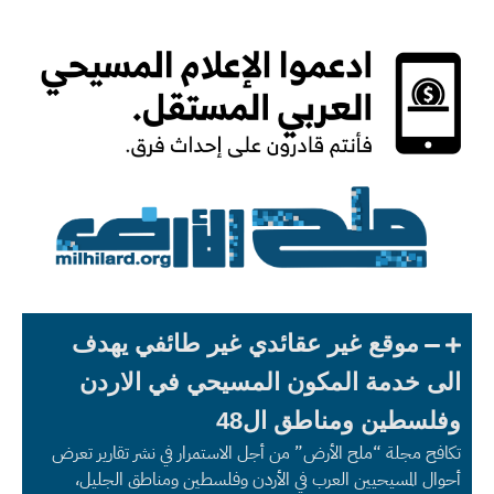
موقع غير عقائدي غير طائفي يهدف
الى خدمة المكون المسيحي في الاردن
وفلسطين ومناطق ال48
تكافح مجلة “ملح الأرض” من أجل الاستمرار في نشر تقارير تعرض
أحوال المسيحيين العرب في الأردن وفلسطين ومناطق الجليل،