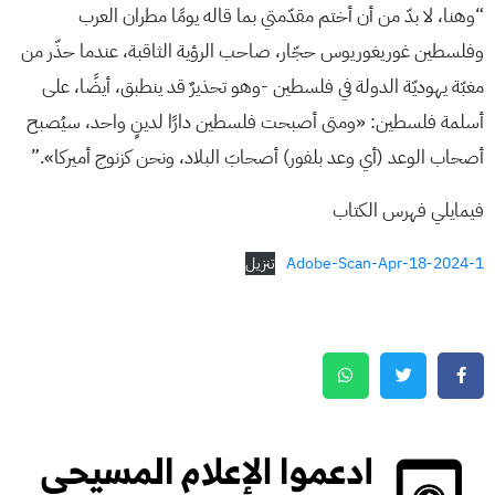
“وهنا، لا بدّ من أن أختم مقدّمتي بما قاله يومًا مطران العرب
وفلسطين غوريغوريوس حجّار، صاحب الرؤية الثاقبة، عندما حذّر من
مغبّة يهوديّة الدولة في فلسطين -وهو تحذيرٌ قد ينطبق، أيضًا، على
أسلمة فلسطين: «ومتى أصبحت فلسطين دارًا لدينٍ واحد، سيُصبح
أصحاب الوعد (أي وعد بلفور) أصحابَ البلاد، ونحن كزنوج أميركا».”
فيمايلي فهرس الكتاب
Adobe-Scan-Apr-18-2024-1
تنزيل