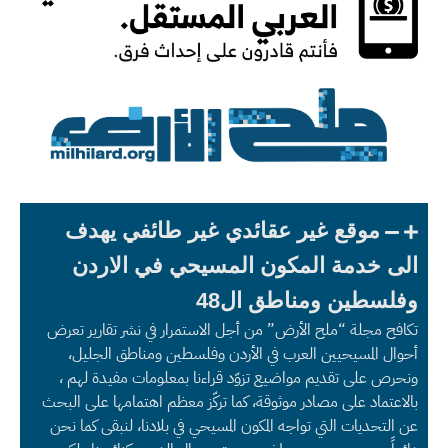
موقع غير عقائدي غير طائفي يهدف
الى خدمة المكون المسيحي في الاردن
وفلسطين ومناطق ال48
تكافح مجلة “ملح الأرض” من أجل الاستمرار في نشر تقارير تعرض
أحوال المسيحيين العرب في الأردن وفلسطين ومناطق الجليل،
ونحرص على تقديم مواضيع تزوّد قراءنا بمعلومات مفيدة لهم ،
بالاعتماد على مصادر موثوقة، كما تركّز معظم اهتمامها على البحث
عن التحديات التي تواجه المكون المسيحي في بلادنا، لنبقى كما نحن