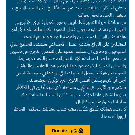
دائماً صوت مسيحي وطني حر يحترم رجال الدين وكنائسنا ولكن
يرفض احتكار الحقيقة ويبحث عنها تماشيًا مع قول السيد المسيح و
تعرفون الحق والحق يحرركم
من مبادئنا حرية التعبير للعلمانيين بصورة تكميلية لرأي الإكليروس
الذي نحترمه. كما نؤيد بدون خجل الدعوة الكتابية للمساواة في أمور
هامة مثل الإرث للمسيحيين وأهمية التوعية وتقديم النصح
للمقبلين على الزواج وندعم العمل الاجتماعي ونشطاء المجتمع المدني
المسيحيين و نحاول أن نسلط الضوء على قصص النجاح غير ناسيين
من هم بحاجة للمساعدة الإنسانية والصحية والنفسية وغيرها.
والسبيل الوحيد للخروج من هذا الوضع هو بالتواصل والنقاش
الحر، حول هويّاتنا وحول التغييرات التي نريدها في مجتمعاتنا، من
أجل أن نفهم بشكل أفضل القوى التي تؤثّر في مجتمعاتنا،.
تستمر ملح الأرض في تشكيل مساحة افتراضية تُطرح فيها الأفكار
بحرّية لتشكل ملاذاً مؤقتاً لنا بينما تبقى المساحات الحقيقية في
ساحاتنا وشوارعنا بعيدة المنال.
كل مساهماتكم تُدفع لكتّابنا، وهم شباب وشابات يتحدّون المخاطر
ليرووا قصصنا.
تبرّع - Donate