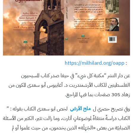
https://milhilard.org/oapp
:
عن دار النشر “مكتبة كل شيء” في حيفا صدر كتاب المسيحيون
الفلسطينين للكاتب الأرشمندريت د. أغابيوس أبو سعدى المكون من
زهاد 305 صفحات بما فيها المراجع.
وفي تصريح حصري ل
ملح الأرض
لخص ابو سعدى الكتاب بقوله : ”
الكتاب دراسةٌ منتقاةٌ لموضوعاتٍ أثارت، وما زالت تثير، الكثير من الأسئلة
الضبابيّة من بعض «الجَهَلَة» الذين يخدمون، من حيث علموا أو لم