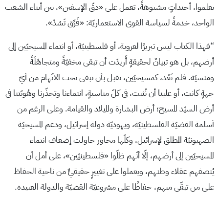
يعلموا، أجنداتٍ مشبوهةً، تعمل على «دقّ الإسفين»، بين أبناء الشعب
الواحد، خدمةً لسياسة القوى الاستعماريّة: «فَرِّق تَسُدْ».
“فهذا الكتاب ليس تبريرًا لعروبة، أو فلسطينيّة، أو انتماء المسيحيّين إلى
أرضهم، بل هو تبيانٌ لحقيقةٍ أُريدَت أن تبقى مخفيّةً ومتجاهَلَةً
ومنسيّة. فلم نَعُد، كمسيحيّين، نقبل بأن نبقى تحت الاتّهام من أيّ
جهةٍ كانت، أو علينا أن نُثبت، في كلّ مناسبةٍ، انتماءنا وتجذّرنا وهُويّتنا في
أرض السيّد المسيح؛ أرض البشارة والميلاد والقيامة. وعلى الرغم من
أسلمة القضيّة الفلسطينيّة، ويهوديّة دولة إسرائيل، ودعم المسيحيّة
الصهيونيّة المطلق لإسرائيل، وكلّها محاور حاولت إضعاف انتماء
المسيحيّين إلى أرضهم، إلّا أنّهم ظلّوا «فلسطينيّين»، على أمل أن
يُنصفهم عقلاء وطنهم، ويعملوا على تغييرٍ حقيقيٍّ من ناحية الحفاظ
على من تبقّى منهم، حفاظًا على مشروعيّة القضيّة والدولة العتيدة.