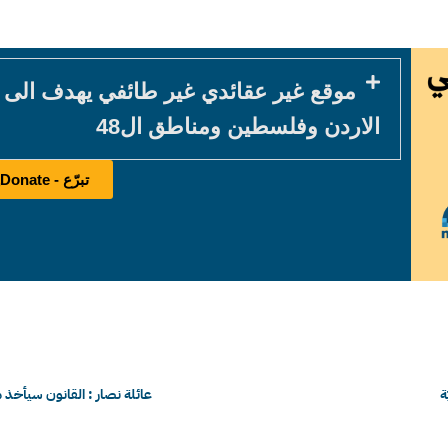
موقع غير عقائدي غير طائفي يهدف الى
الاردن وفلسطين ومناطق ال48
تبرّع - Donate
ة
عائلة نصار : القانون سيأخذ