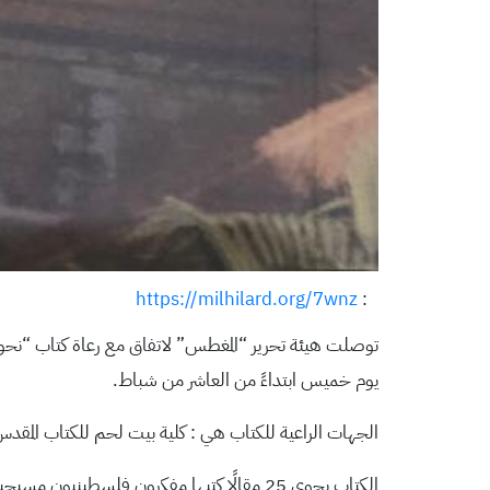
https://milhilard.org/7wnz
:
توصلت هيئة تحرير “المغطس” لاتفاق مع رعاة كتاب “نحو
يوم خميس ابتداءً من العاشر من شباط.
الجهات الراعية للكتاب هي : كلية بيت لحم للكتاب المقدس،
الكتاب يحوي 25 مقالًا كتبها مفكرون فلسط