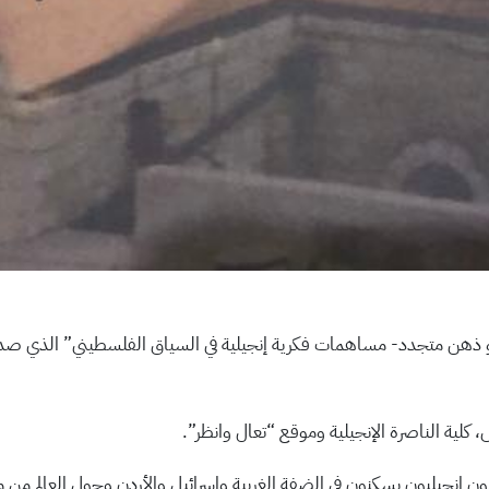
 ذهن متجدد- مساهمات فكرية إنجيلية في السياق الفلسطيني” الذي صدر ق
 كلية الناصرة الإنجيلية وموقع “تعال وانظر”.
ينيون مسيحيون إنجيليون يسكنون في الضفة الغربية وإسرائيل والأردن وحول الع