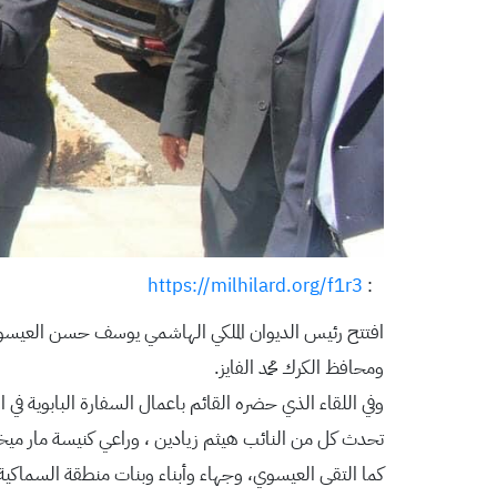
https://milhilard.org/f1r3
:
افتتح رئيس الديوان الملكي الهاشمي يوسف حسن العيسوي
ومحافظ الكرك محمد الفايز.
وفي اللقاء الذي حضره القائم باعمال السفارة البابوية في ال
تحدث كل من النائب هيثم زيادين ، وراعي كنيسة مار ميخائي
كما التقى العيسوي، وجهاء وأبناء وبنات منطقة السماكية 