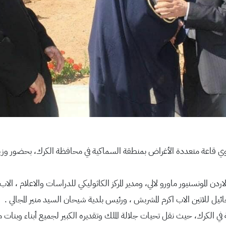
 قاعة متعددة الأغراض بمنطقة السماكية في محافظة الكرك، بحضور وزير 
اردن المونسنيور ماورو لالي، ومدير المركز الكاثوليكي للدراسات والاعلام ، ال
ل للاتين الاب اكرم المشربش ، ورئيس بلدية شيحان السيد منير المجالي .
في الكرك، حيث نقل تحيات جلالة الملك وتقديره الكبير لجميع أبناء وبنات