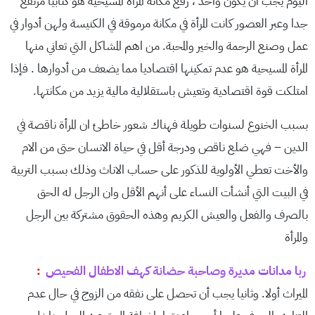
اليوم يجب ان يكون واحد ، رفع مكانة المرأة المسيحية هو كتابيا مرتفع
جدا وعبر العصور كانت المرأة في مكانة مرموقة في الكنيسة ولهن أدوار في
عمل وصنع الرحمة والخير والمحبة. من اهم المشاكل التي تعاني منها
المرأة المسيحية هو عدم تمكينها اقتصاديا مما يضعف من أدوارها . فإذا
امتلكت قوة اقتصادية وتعيش باستقلالية مالية يزيد من مكانتها.
بسبب الخنوع لسنوات طويلة فهناك شعور خاطئ ان المرأة ناقصة في
الدين – فهي ضلع ناقص ودرجة أقل في حياة الانسان حتى من الام
والأخت تعطي الأولوية للذكور على حساب الاناث وذلك بسبب التربية
في البيت التي أنشأت النساء على أنهم الأقل وان الرجل له الحق
بالصرف والفعل والعيش الكريم وهذه الحقوق مشتركة بين الرجل
والمرأة
ربا مدانات مديرة وصاحبة حضانة كهف الاطفال الفحيص
:
الميراث أولا. وثانيا يجب أن تحصل على نفقه من الزوج في حال عدم