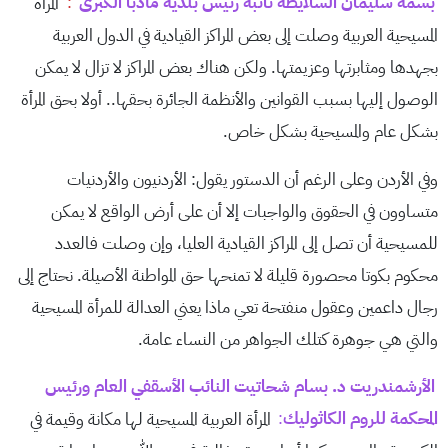
بسمة سليمان السلايطة نائبة رئيس بلدية مأدبا الكبرى
:
المرأة
المسيحية العربية وصلت إلى بعض المراكز القيادية في الدول العربية
بجهدها ومثابرتها وعزيمتها. ولكن هناك بعض المراكز لا تزال لا يمكن
الوصول إليها بسبب القوانين والأنظمة الجائرة بحقها.. أولا بحق المرأة
بشكل عام والمسيحية بشكل خاص.
وفي الأردن وعلى الرغم أن الدستور يقول: الأردنيون والأردنيات
متساوون في الحقوق والواجبات إلا أن على أرض الواقع لا يمكن
للمسيحية أن تصل إلى المراكز القيادية العليا، وإن وصلت فالعدد
محكوم بكوتا محصورة قليلة لا تمنحها حق المواطنة الأصيلة. نحتاج إلى
رجال داعمين وعقول منفتحة تعي ماذا يعني العدالة للمرأة المسيحية
والتي هي جوهرة كتلك الجواهر من النساء عامة.
الأرشمندريت د. بسام شحاتيت النائب الأسقفي العام ورئيس
المحكمة للروم الكاثوليك
:
المرأة العربية المسيحية لها مكانة وقيمة في