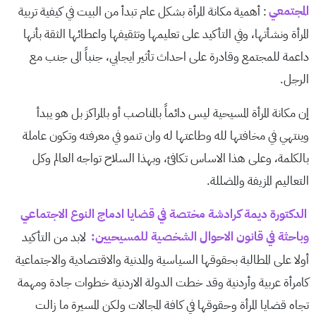
المجتمعي
: أهمية مكانة المرأة بشكل عام تبدأ من البيت في كيفية تربية
المرأة ونشأتها، وفي التأكيد على تعليمها وتثقيفها واعطائها الثقة بأنها
داعمة للمجتمع وقادرة على احداث تأثير ايجابي، جنباً الى جنب مع
الرجل.
إن مكانة المرأة المسيحية ليس دائماً بالمناصب أو بالمراكز بل هو يبدأ
وينتهي في مخافتها لله وطاعتها له وان تنمو في معرفته وتكون عاملة
بالكلمة، وعلى هذا الاساس تكافئ، وبهذا السلاح تواجه العالم وكل
التعاليم المزيفة والمضللة.
الدكتورة ديمة كرادشة مختصة في قضايا ادماج النوع الاجتماعي
وباحثة في قانون الاحوال الشخصية للمسيحيين:
لابد من التأكيد
أولا على المطالبة بحقوقها السياسية والمدنية والاقتصادية والاجتماعية
كامرأة عربية وأردنية وقد خطت الدولة الاردنية خطوات جادة ومهمة
تجاه قضايا المرأة وحقوقها في كافة المجالات ولكن المسيرة ما زالت