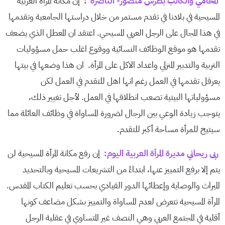
المحامي والكاتب بطرس منصور- الناصرة
:
إن مكانة المرأة العربية
المسيحية في بلادنا في تقدم مستمر من خلال دراستها الجامعية وتقدمها
في هذا المجال على الرجل العربي المسيحي. اعتقد ان المعطل الذي يضعف
تقدمها هو موقع الوظائف النسائية ووقوع اغلب حمل مسؤوليات
التربية والتدبير المنزلي واعداد الاكل على المرأة. ان هذا وضعها في بيتها
يعرقل تقدمها في العمل رغم انها اهل للتقدم في العمل لكن
مسؤولياتها البيتية تصعب انطلاقها في العمل. لأجل تغيير ذلك،
يتوجب زيادة الوعي بين الرجال لضرورة المساواة في وظائف العائلة مما
سيتيح للمرأة مساحة أكبر للتقدم.
ربى ريحاني مديرة المرأة العربية اليوم:
إن رفع مكانة المرأة المسيحية لن
يتم إلا برفع التمييز عنها، ابتداءً من التشريعات المسيحية وبالتحديد
الميراث والوصاية وإعطائها الدور القيادي بحسب تعليم الكتاب المقدس.
المرأة المسيحية تتعرض لعدم المساواة والتمييز بشكل مضاعف كونها
أقلية في المجتمع العربي وهي النصف غير المتساوي في عقلية الرجل