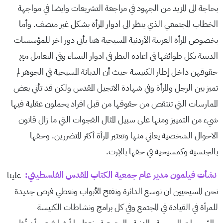
بحاجة الى المزيد من الجهود في مراجعة التشريعات وايضا في مواجهة
الخطاب المجتمعي الذي ينظر الى ادوار المرأة بشكل غير منصف. وأما
بخصوص المرأة العربية الأردنية المسيحية هنا يأتي دور اخر للمؤسسات
الدينية بكل طوائفها في اعادة النظر في ادوار النساء وفي التعامل مع
حقوقهن داخل إطار الكنيسة حيث أن الديانة المسيحية في الجوهر لم
تميز بين الرجل والمرأة وفي شهادة الانجيل المقدس ولكن قد تأتي بعض
الممارسات التي تنتقص من حقوقها من قبل افراد يحملون عقلية فيها
شيء من التمييز ومنها على سبيل المثال الفجوات التي ما زال قانون
الاحوال الشخصية يعاني منها وتعتبر المرأة أكثر المتضررين. وحقها
بالجنسية وكمسيحية في حقها بالإرث.
نشأت فيلمون مدير عام جمعية الكتاب المقدس الفلسطيني:
علينا
نحن المسيحيين ان نوسع الدائرة ونفتح الأبواب ونعطي فرص جديدة
للمرأة في القيادة في المجتمع وفي كل برامج ونشاطات الكنيسة