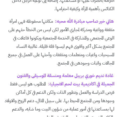
التزامه بالصرف عليها أو مساعدتها. إضافة إلى توعيه الرجل داخل
الكنائس بأهمية المرأة وكيفية احترامها.
هاني خير صاحب مبادرة الله محبه:
مكانتها محفوظة فهي امرأة
مثقفة وواعية ومدركة لمجاري الأمور لكن ليس من الخطأ حثهم على
الوعي المجتمعي والمشاركة في الخدمة المجتمعية ويكونوا فاعلات في
المجتمع بشكل أكبر واقوى فهم ليسوا قلة قليلة. غالبية النساء
المسيحيات واعيات ومتعلمات ومثقفات وأحثها على العمل في جميع
المجالات واثبات وجودهن في المجتمع.
غادة نديم خوري بريبل معلمة ومنسقة الموسيقى والفنون
الجميلة في اكاديمية بيت لحم الانجيلي
ة:
المطلوب هو ليس فقط
فرص الدراسة والعمل وتطوير الذات ولكن الدعم في كل أماكن
وجودها ومن المجتمع المحيط بها. على سبيل المثال، دعم الزوج والاولاد
لها بمساعدتها في أمور عملية من شؤون البيت وما شابه، والدعم