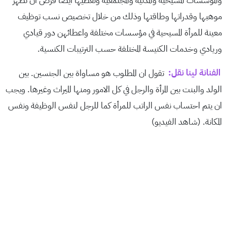
والمؤسسات المسيحية والمدنية والمجتمعية ونعطيها أيضا فرص أن تُظهر
موهبها وقدراتها وطاقتها وذلك من خلال تخصيص نسب توظيف
معينة للمرأة المسيحية في مؤسسات مختلفة واعطائهن دور قيادي
وريادي وخدمات الكنيسة المختلفة حسب الترتيبات الكنسية.
الفنانة لينا نقل:
تقول ان المطلوب هو مساواة بين الجنسين. بين
الولد والبنت بين المرأة والرجل في كل الامور ومنها الميراث وغيرها. ويجب
ان يتم احتساب نفس الراتب للمرأة كما للرجل لنفس الوظيفة ونفس
المكانة. (شاهد الفيديو)