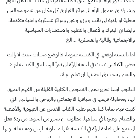
حجمّت دور المرأة. المجتمع سبق الكنيسة بمراحل حيث انه يتقبل اليوم
ويشارك في وصول المرأة الى مراكز القرار في كل مكان من عضو مجالس
محلية او بلدية الى نائب و وزير و عين ومراكز عسكرية وامنية متقدمة،
وايضا في البنوك والأعمال والتعليم والاستشارات السياسية
والاجتماعية والمالية والعسكرية …الخ
اما بالنسبة لموقعها في الكنيسة عموما، فالوضع مختلف حيث لا زالت
بعض الكنائس تبحث في أحقية المرأة ان تقرأ الرسالة في الكنيسة ام لا.
والبعض يبحث في احقيتها ان تعلم ام لا.
المطلوب ايضا تحرير بعض النصوص الكتابية القليلة من الفهم الضيق
لها، ومحاولة فهمها في سياقها الاجتماعي والروحي والسياسي التي
كتبت فيه، تماما كما نفهم تعليم الكتاب المقدس عن العبودية والأطعمة
والصيام وغيرها في سياقها. مطلوب ان نتحرر من الخوف من ردة فعل
المجتمع على قيادة المرأة في الكنيسة لأنها مساوية للرجل ومعينة له. ولها