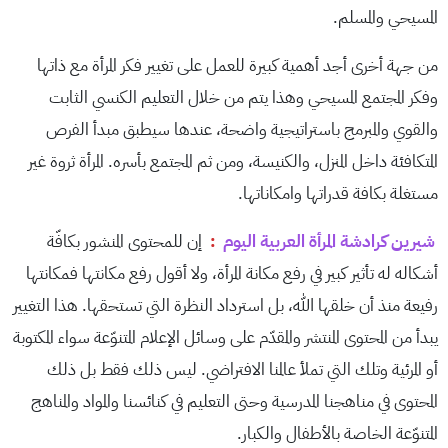
المسيحي والمسلم.
من جهة أخرى أجد أهمية كبيرة للعمل على تغيير فكر المرأة مع ذاتها
وفكر المجتمع المسيحي وهذا يتم من خلال التعليم الكنسي الثابت
والقوي والمبرمج باستراتيجية واضحة، عندها سيطبق مبدأ الفرص
المتكافئة داخل المنزل، والكنيسة، ومن ثم المجتمع بأسره. المرأة ثروة غير
مستغلة بكافة قدراتها وامكاناتها.
شيرين كرادشة المرأة العربية اليوم
:
إن للمحتوى المنشور بكافّة
أشكاله له تأثير كبير في رفع مكانة المرأة، ولا أقول رفع مكانتها فمكانتها
رفيعة منذ أن خلقها الله، بل استرداد النظرة التي تستحقها. هذا التغيير
يبدأ من المحتوى المنتشر والمقدّم على وسائل الإعلام المتنوّعة سواء المكتوبة
أو المرئية وتلك التي تملأ عالمنا الافتراضي. ليس ذلك فقط بل ذلك
المحتوى في مناهجنا المدرسية وحتى التعليم في كنائسنا والمواد والمناهج
المتنوّعة الخاصة بالأطفال والكبار.