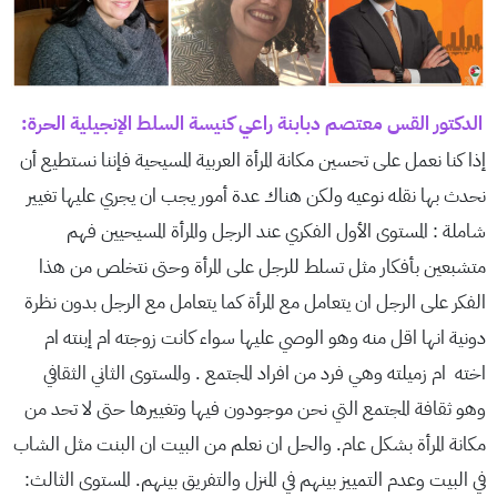
الدكتور القس معتصم دبابنة راعي كنيسة السلط الإنجيلية الحرة:
إذا كنا نعمل على تحسين مكانة المرأة العربية المسيحية فإننا نستطيع أن
نحدث بها نقله نوعيه ولكن هناك عدة أمور يجب ان يجري عليها تغيير
شاملة : المستوى الأول الفكري عند الرجل والمرأة المسيحيين فهم
متشبعين بأفكار مثل تسلط للرجل على المرأة وحتى نتخلص من هذا
الفكر على الرجل ان يتعامل مع المرأة كما يتعامل مع الرجل بدون نظرة
دونية انها اقل منه وهو الوصي عليها سواء كانت زوجته ام إبنته ام
اخته ام زميلته وهي فرد من افراد المجتمع . والمستوى الثاني الثقافي
وهو ثقافة المجتمع التي نحن موجودون فيها وتغييرها حتى لا تحد من
مكانة المرأة بشكل عام. والحل ان نعلم من البيت ان البنت مثل الشاب
في البيت وعدم التمييز بينهم في المنزل والتفريق بينهم. المستوى الثالث: