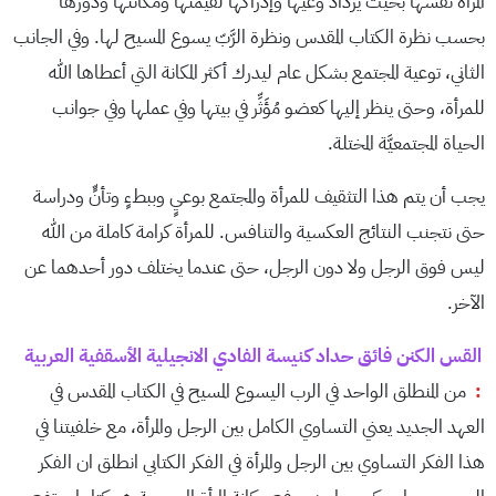
المرأة نفسها بحيث يزداد وعيها وإدراكها لقيمتها ومكانتها ودورها
بحسب نظرة الكتاب المقدس ونظرة الرَّبّ يسوع المسيح لها. وفي الجانب
الثاني، توعية المجتمع بشكل عام ليدرك أكثر المكانة التي أعطاها الله
للمرأة، وحتى ينظر إليها كعضو مُؤَثِّر في بيتها وفي عملها وفي جوانب
الحياة المجتمعيَّة المختلة.
يجب أن يتم هذا التثقيف للمرأة والمجتمع بوعيٍ وببطءٍ وتأنٍّ ودراسة
حتى نتجنب النتائج العكسية والتنافس. للمرأة كرامة كاملة من الله
ليس فوق الرجل ولا دون الرجل، حتى عندما يختلف دور أحدهما عن
الآخر.
القس الكنن فائق حداد كنيسة الفادي الانجيلية الأسقفية العربية
:
من المنطلق الواحد في الرب اليسوع المسيح في الكتاب المقدس في
العهد الجديد يعني التساوي الكامل بين الرجل والمرأة، مع خلفيتنا في
هذا الفكر التساوي بين الرجل والمرأة في الفكر الكتابي انطلق ان الفكر