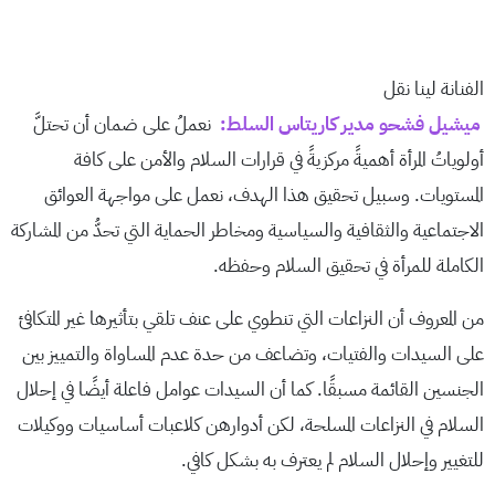
الفنانة لينا نقل
ميشيل فشحو مدير كاريتاس السلط:
نعملُ على ضمان أن تحتلَّ
أولوياتُ المرأة أهميةً مركزيةً في قرارات السلام والأمن على كافة
المستويات. وسبيل تحقيق هذا الهدف، نعمل على مواجهة العوائق
الاجتماعية والثقافية والسياسية ومخاطر الحماية التي تحدُّ من المشاركة
الكاملة للمرأة في تحقيق السلام وحفظه.
من المعروف أن النزاعات التي تنطوي على عنف تلقي بتأثيرها غير المتكافئ
على السيدات والفتيات، وتضاعف من حدة عدم المساواة والتمييز بين
الجنسين القائمة مسبقًا. كما أن السيدات عوامل فاعلة أيضًا في إحلال
السلام في النزاعات المسلحة، لكن أدوارهن كلاعبات أساسيات ووكيلات
للتغيير وإحلال السلام لم يعترف به بشكل كافي.