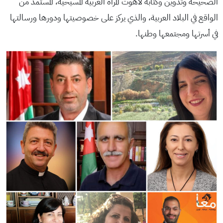
الصحيحة وتدوين وكتابة لاهوت المرأة العربية المسيحية، المستمد من
الواقع في البلاد العربية، والذي يركز على خصوصيتها ودورها ورسالتها
في أسرتها ومجتمعها وطنها.