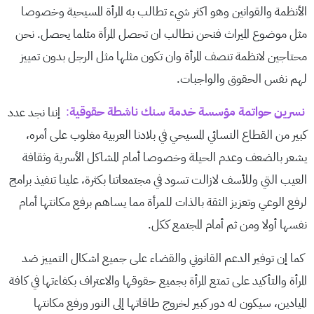
الأنظمة والقوانين وهو اكثر شيء تطالب به المرأة المسيحية وخصوصا
مثل موضوع الميراث فنحن نطالب ان تحصل المرأة مثلما يحصل. نحن
محتاجين لانظمة تنصف المرأة وان تكون مثلها مثل الرجل بدون تمييز
لهم نفس الحقوق والواجبات.
نسرين حواتمة مؤسسة خدمة سنك ناشطة حقوقية
:
إننا نجد عدد
كبير من القطاع النسائي المسيحي في بلادنا العربية مغلوب على أمره،
يشعر بالضعف وعدم الحيلة وخصوصا أمام المشاكل الأسرية وثقافة
العيب التي وللأسف لازالت تسود في مجتمعاتنا بكثرة، علينا تنفيذ برامج
لرفع الوعي وتعزيز الثقة بالذات للمرأة مما يساهم برفع مكانتها أمام
نفسها أولا ومن ثم أمام المجتمع ككل.
كما إن توفير الدعم القانوني والقضاء على جميع اشكال التمييز ضد
المرأة والتأكيد على تمتع المرأة بجميع حقوقها والاعتراف بكفاءتها في كافة
الميادين، سيكون له دور كبير لخروج طاقاتها إلى النور ورفع مكانتها