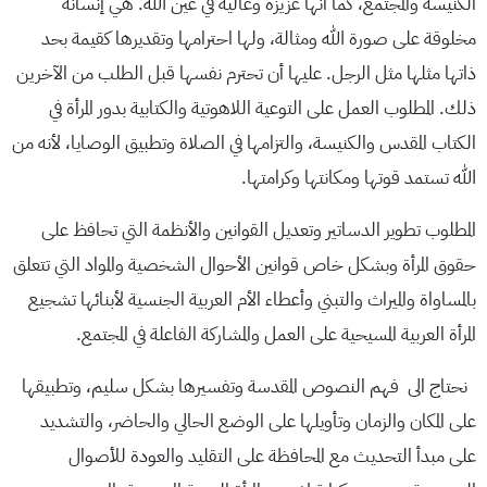
الكنيسة والمجتمع، كما أنها عزيزة وغالية في عين الله. هي إنسانة
مخلوقة على صورة الله ومثالة، ولها احترامها وتقديرها كقيمة بحد
ذاتها مثلها مثل الرجل. عليها أن تحترم نفسها قبل الطلب من الآخرين
ذلك. المطلوب العمل على التوعية اللاهوتية والكتابية بدور المرأة في
الكتاب المقدس والكنيسة، والتزامها في الصلاة وتطبيق الوصايا، لأنه من
الله تستمد قوتها ومكانتها وكرامتها.
المطلوب تطوير الدساتير وتعديل القوانين والأنظمة التي تحافظ على
حقوق المرأة وبشكل خاص قوانين الأحوال الشخصية والمواد التي تتعلق
بالمساواة والميراث والتبني وأعطاء الأم العربية الجنسية لأبنائها تشجيع
المرأة العربية المسيحية على العمل والمشاركة الفاعلة في المجتمع.
نحتاج الى فهم النصوص المقدسة وتفسيرها بشكل سليم، وتطبيقها
على المكان والزمان وتأويلها على الوضع الحالي والحاضر، والتشديد
على مبدأ التحديث مع المحافظة على التقليد والعودة للأصوال