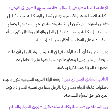
الإعلامية لينا مشربش رئيسة رابطة مسيحيي المشرق في الأردن:
الكرامة الإنسانية هي الأساس، أي أن تُعطى المرأة كرامة بحيث تُعامَل
بتقدير واحترام وأن يكون لها قيمة وأهمية في بيتها ومجتمعها وعملها
ومن يعامل بكرامة ومساواة لا يقبل الذل والإذلال وبالتالي تكون المرأة
قوية قادرة على الانطلاق بأفكار ومهارات إبداعية.
ومن المهم جدا أن تأخذ المرأة حقها في التعليم إسوة بالرجل لأن ذلك
سينعكس على وعيها وتفكيرها ويمنحها قدرة على التعامل مع
صعوبات الحياة ومشاكلها بحكمة.
النائب السابق قيس زيادين:
رفعه المرأة العربية المسيحية تكون بالبدء
بخطوات فاعلة اتجاه مساواتها بالرجل بدءا من قضية المساواة بالإرث
الذي هو حق للمرأة المسيحية.
رلى السماعين صحافية وكاتبة مختصة في شؤون الحوار والسلم