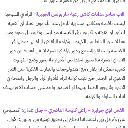
الحق في الخدمة مع الرجل وفي مقام مساوي له.
الاب سامر مدانات كاهن رعية مار بولس الجبيهة
:
المرأة في المسيحية
ليست ناقصة ومكانتها مساوية للرجل عند الله دون اعتبار أي أهمية
للذكور او الانوثة والكهنوت في الكنيسة هو ليس وظيفة بل دعوة ومن
هنا لا يجوز الخلط بين الكهنوت وكرامة المرأة لان المرأة لها دعوتها في
الكنيسة والحياة والمجتمع ودور المرأة في الاسرة لا يقل أهمية عن دور
الاب في الاسرة فلا يجوز الخلط بين الأدوار فلا يجوز وضع الكهنوت
كشيء ممكن ان يقارن مع الايدولوجيات والتيارات الفكرية مثل التيار
الانثوي او الجندر حتى نثبت كرامة المرأة فأدوار المرأة والرجل واضحة في
الاسرة ولا يجوز الخلط بينهما او اخذ دور واحد على حساب الاخر بهدف
اثبات المساواة والكرامة.
القس لؤي جوابره – راعي كنيسة الناصري – جبل عمان
:
كمسيحيّ
عربيّ وكرجُلِ دِين أعتقد أننا نحتاج إلى تحقيق توعية من جانبين: الأول،