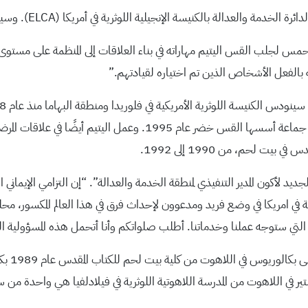
ة بالكنيسة الإنجيلية اللوثرية في أمريكا (ELCA). وسيبدأ اليتيم خدمته في 18 آذار.
ايكل بيرك، الأسقف المؤقت لـ ELCA: “أنا متحمس لجلب القس اليتيم مهاراته في بناء العلاقات إلى
ه بالفعل الأشخاص الذين تم اختياره لقيادتهم.”
 لحم، من 1990 إلى 1992.
يد لأكون المدير التنفيذي لمنطقة الخدمة والعدالة”. “إن التزامي الإيماني 
 في امريكا في وضع فريد ومدعوون لإحداث فرق في هذا العالم المكسور، محليًا
 التي ستوجه عملنا وخدماتنا. أطلب صلواتكم وأنا أتحمل هذه المسؤولية 
ولد اليت