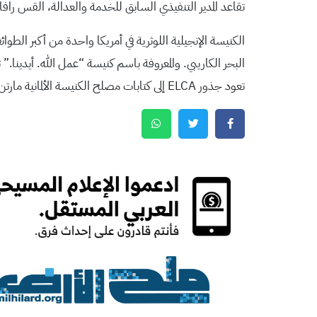
تقاعد المدير التنفيذي السابق للخدمة والعدالة، القس رافائيل مالبيكا باديلا، في أبريل 2023. وشغل تامي جا
البحر الكاريبي. والمعروفة باسم كنيسة “عمل الله. أيدينا.”
تعود جذور ELCA إلى كتابات مصلح الكنيسة الألمانية مارتن لوثر.