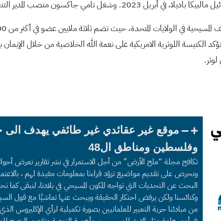
كسون منصب المدير التنفيذي المؤقت منذ ذلك الوقت.
 تؤكد الكنيسة اللوثرية الامريكية على نعمة الله الخلاصية من خلال الإيمان 
موقع غير عقائدي غير طائفي يهدف الى 
وفلسطين ومناطق ال48
تكافح مجلة “ملح الأرض” من أجل الاستمرار في نشر تقارير تعرض أحوا
ونحرص على تقديم مواضيع تزوّد قراءنا بمعلومات مفيدة لهم ، بالاعتما
البحث عن التحديات التي تواجه المكون المسيحي في بلادنا، لنبقى كما
وكنائسنا ولكن يرفض احتكار الحقيقة ويبحث عنها تماشيًا مع قول السي
من مبادئنا حرية التعبير للعلمانيين بصورة تكميلية لرأي الإكليروس الذ
في أمور هامة مثل الإرث للمسيحيين وأهمية التوعية وتقديم النصح للم