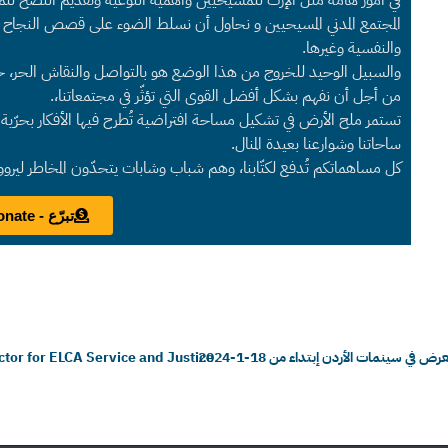
المجتمع المدني المسيحيين و نحاول أن نسلط الضوء على قصص النجاح 
والنفسية وغيرها.
والسبيل الوحيد للخروج من هذا الوضع هو بالتواصل والنقاش الحر، حول 
من أجل أن نفهم بشكل أفضل القوى التي تؤثّر في مجتمعاتنا،.
تستمر ملح الأرض في تشكيل مساحة افتراضية تُطرح فيها الأفكار بحرّية لت
ساحاتنا وشوارعنا بعيدة المنال.
كل مساهماتكم تُدفع لكتّابنا، وهم شباب وشابات يتحدّون المخاطر ليرو
تبرّع - Donate
ي سينمات الأردن إبتداء من 18-1-2024
tor for ELCA Service and Justice