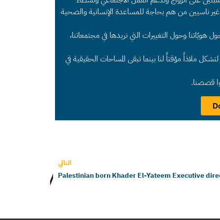
غير ناسيين من هم بحاجة للمساعدة الإنسانية والصحية
هويّاتنا وحول التغييرات التي نريدها في مجتمعاتنا،
شكل ملاذاً مؤقتاً لنا بينما تبقى المساحات الحقيقية في
وا قصصنا.
التالي
Palestinian born Khader El-Yateem Executive direc