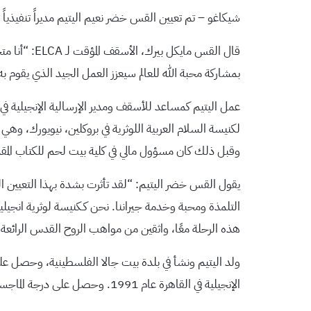
شيكاغو – تم تعيين القس خضر نعيم اليتيم مديراً تنفيذياً لدائرة الخدمة والعدال
قال القس م
بمشاركة محبة الله للعالم سيعزز العمل الجيد الذي يقوم ب
وقبل ذلك كان مسؤول مالي في كلية بيت لحم للكتاب المقدس في بيت
يقول القس خضر اليتيم: “لقد تأثرت بشدة بهذا التعيين الجد
التلمذة ومحبة وخدمة جيراننا. نحن كـكنيسة لوثرية انجيلية
هذه الرحلة معًا، واثقين من مواهب الروح القدس الرائعة
الإنجيلية في القاهرة عام 1991. وحصل على درجة الماجستير في اللاهوت من المدرسة اللاهوتية اللوثرية في فيلادلفيا هي واحدة من سبع معاهد اللاهوت اللوثرية.