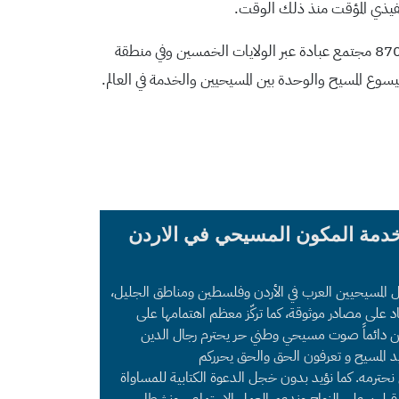
الكنيسة الإنجيلية اللوثرية في أمريكا واحدة من أكبر الطوائف المسيحية في الولايات المتحدة، حيث تضم ثلاثة ملايين عضو في أكثر من 8700 مجتمع عبادة عبر الولايات الخمسين وفي منطقة
بيسوع المسيح والوحدة بين المسيحيين والخدمة في العالم.
خدمة المكون المسيحي في الاردن
ل المسيحيين العرب في الأردن وفلسطين ومناطق الجليل،
د على مصادر موثوقة، كما تركّز معظم اهتمامها على
 نحن دائماً صوت مسيحي وطني حر يحترم رجال الدين
د المسيح و تعرفون الحق والحق يحرركم
ي نحترمه. كما نؤيد بدون خجل الدعوة الكتابية للمساواة
قبلين على الزواج وندعم العمل الاجتماعي ونشطاء