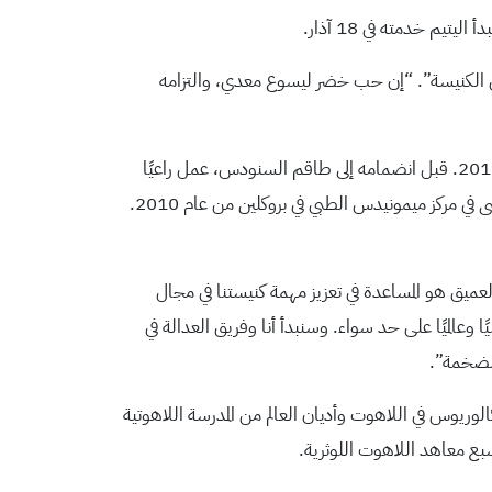
 المنظمة على مستوى الكنيسة”. “إن حب خضر ليسوع معدي، والتزامه
عمل اليتيم كمساعد للأسقف ومدير الإرسالية الإنجيلية في سينودس الكنيسة اللوثرية الأمريكية في فلوريدا ومنطقة البهاما منذ عام 2018. قبل انضمامه إلى طاقم السنودس، عمل راعيًا
لكنيسة السلام العربية اللوثرية في بروكلين، نيويورك، وهي جماعة أسسها القس خضر عام 1995. وعمل اليتيم أيضًا في علاقات المرضى في مركز ميمونيدس الطبي في بروكلين من عام 2010.
العميق هو المساعدة في تعزيز مهمة كنيستنا في مجال
 وعالميًا على حد سواء. وسنبدأ أنا وفريق العدالة في
الضخمة”.
يم ونشأ في بلدة بيت جالا الفلسطينية، وحصل على بكالوريوس في اللاهوت من كلية بيت لحم للكتاب المقدس عام 1989 بكالوريوس في اللاهوت وأديان العالم من المدرسة اللاهوتية