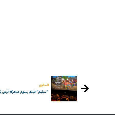
السابق
“سليم” فيلم رسوم متحركة أردني يُعرض ف