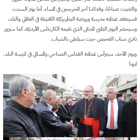
والتثبيث صباحًا، وقداسًا آخر للخريجين في المساء. أما يوم السبت،
فسيتفقد غبطته مدرسة وروضة البطريركيّة اللاتينيّة في العلالي والبلد،
وسيحضر اليوم الطبي المجاني الذي تقيمه الكاريتاس الأردنيّة، كما سيزور
نادي شباب الفحيص حيث سيلتقي بالشباب.
ويوم الأحد، سيترأس غبطته القداس الصباحي والمسائي في كنيسة البلد.
ابونا