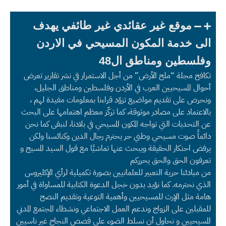
موقع غير عقائدي غير طائفي يهدف
الى خدمة المكون المسيحي في الاردن
وفلسطين ومناطق ال48
تكافح مجلة “ملح الأرض” من أجل الاستمرار في نشر تقارير تعرض
أحوال المسيحيين العرب في الأردن وفلسطين ومناطق الجليل،
ونحرص على تقديم مواضيع تزوّد قراءنا بمعلومات مفيدة لهم ،
بالاعتماد على مصادر موثوقة، كما تركّز معظم اهتمامها على البحث
عن التحديات التي تواجه المكون المسيحي في بلادنا، لنبقى كما نحن
دائماً صوت مسيحي وطني حر يحترم رجال الدين وكنائسنا ولكن
يرفض احتكار الحقيقة ويبحث عنها تماشيًا مع قول السيد المسيح و
تعرفون الحق والحق يحرركم
من مبادئنا حرية التعبير للعلمانيين بصورة تكميلية لرأي الإكليروس
الذي نحترمه. كما نؤيد بدون خجل الدعوة الكتابية للمساواة في أمور
هامة مثل الإرث للمسيحيين وأهمية التوعية وتقديم النصح
للمقبلين على الزواج وندعم العمل الاجتماعي ونشطاء المجتمع المدني
المسيحيين و نحاول أن نسلط الضوء على قصص النجاح غير ناسيين