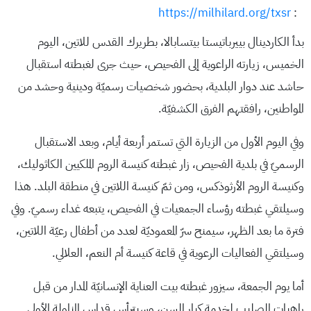
https://milhilard.org/txsr
:
بدأ الكاردينال بييرباتيستا بيتسابالا، بطريرك القدس للاتين، اليوم
الخميس، زيارته الراعوية إلى الفحيص، حيث جرى لغبطته استقبال
حاشد عند دوار البلدية، بحضور شخصيات رسميّة ودينية وحشد من
المواطنين، رافقتهم الفرق الكشفيّة.
وفي اليوم الأول من الزيارة التي تستمر أربعة أيام، وبعد الاستقبال
الرسميّ في بلدية الفحيص، زار غبطته كنيسة الروم الملكيين الكاثوليك،
وكنيسة الروم الأرثوذكس، ومن ثمّ كنيسة اللاتين في منطقة البلد. هذا
وسيلتقي غبطته رؤساء الجمعيات في الفحيص، يتبعه غداء رسميّ. وفي
فترة ما بعد الظهر، سيمنح سرّ المعموديّة لعدد من أطفال رعيّة اللاتين،
وسيلتقي الفعاليات الرعوية في قاعة كنيسة أم النعم، العلالي.
أما يوم الجمعة، سيزور غبطته بيت العناية الإنسانيّة المدار من قبل
راهبات الصليب لخدمة كبار السن، وسيترأس قداس المناولة الأولى