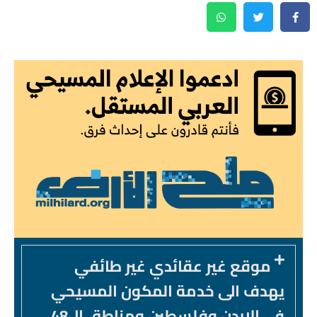
موقع غير عقائدي غير طائفي
يهدف الى خدمة المكون المسيحي
في الاردن وفلسطين ومناطق ال48