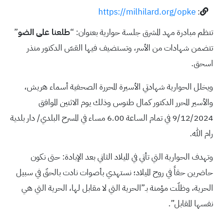
https://milhilard.org/opke
:
تنظم مبادرة مهد المشرق جلسة حوارية بعنوان: “
طلعنا على الضو
”
تتضمن شهادات من الأسر، وتستضيف فيها القسّ الدكتور منذر
اسحق.
ويخلل الحوارية شهادتي الأسيرة المحررة الصحفية أسماء هريش،
والأسير المحرر الدكتور كمال طنوس وذلك يوم الاثنين الموافق
9/12/2024 في تمام الساعة 6.00 مساء في المسرح البلدي/ دار بلدية
رام الله.
وتهدف الحوارية التي تأتي في الميلاد الثاني بعد الإبادة: حتى نكون
حاضرين حقاً في روح الميلاد؛ نستهدي بأصوات نادت بالحقّ في سبيل
الحرية، وظلّت مؤمنة بـ”الحرية التي لا مقابل لها، الحرية التي هي
نفسها المقابل”.