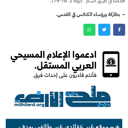
أقدامنا في طريق السالم” (لوقا 1: 78-79).
– بطاركة ورؤساء الكنائس في القدس.
موقع غير عقائدي غير طائفي يهدف