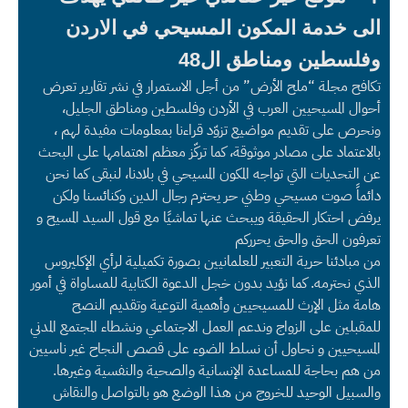
الى خدمة المكون المسيحي في الاردن
وفلسطين ومناطق ال48
تكافح مجلة “ملح الأرض” من أجل الاستمرار في نشر تقارير تعرض
أحوال المسيحيين العرب في الأردن وفلسطين ومناطق الجليل،
ونحرص على تقديم مواضيع تزوّد قراءنا بمعلومات مفيدة لهم ،
بالاعتماد على مصادر موثوقة، كما تركّز معظم اهتمامها على البحث
عن التحديات التي تواجه المكون المسيحي في بلادنا، لنبقى كما نحن
دائماً صوت مسيحي وطني حر يحترم رجال الدين وكنائسنا ولكن
يرفض احتكار الحقيقة ويبحث عنها تماشيًا مع قول السيد المسيح و
تعرفون الحق والحق يحرركم
من مبادئنا حرية التعبير للعلمانيين بصورة تكميلية لرأي الإكليروس
الذي نحترمه. كما نؤيد بدون خجل الدعوة الكتابية للمساواة في أمور
هامة مثل الإرث للمسيحيين وأهمية التوعية وتقديم النصح
للمقبلين على الزواج وندعم العمل الاجتماعي ونشطاء المجتمع المدني
المسيحيين و نحاول أن نسلط الضوء على قصص النجاح غير ناسيين
من هم بحاجة للمساعدة الإنسانية والصحية والنفسية وغيرها.
والسبيل الوحيد للخروج من هذا الوضع هو بالتواصل والنقاش