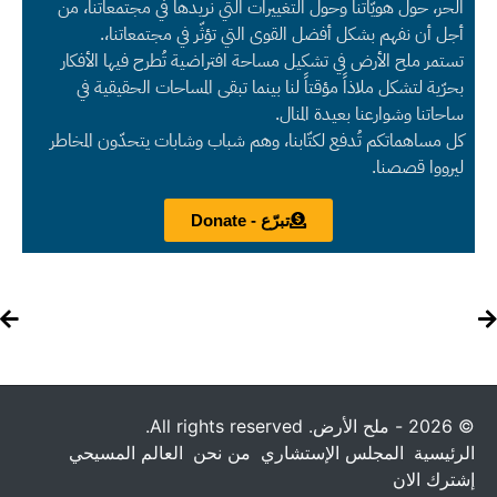
الحر، حول هويّاتنا وحول التغييرات التي نريدها في مجتمعاتنا، من
أجل أن نفهم بشكل أفضل القوى التي تؤثّر في مجتمعاتنا،.
تستمر ملح الأرض في تشكيل مساحة افتراضية تُطرح فيها الأفكار
بحرّية لتشكل ملاذاً مؤقتاً لنا بينما تبقى المساحات الحقيقية في
ساحاتنا وشوارعنا بعيدة المنال.
كل مساهماتكم تُدفع لكتّابنا، وهم شباب وشابات يتحدّون المخاطر
ليرووا قصصنا.
تبرّع - Donate
© 2026 - ملح الأرض. All rights reserved.
الرئيسية
المجلس الإستشاري
من نحن
العالم المسيحي
إشترك الان