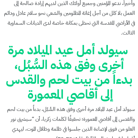
وأخيراً، ندعو المؤمنين وجميع أولئك الذين لديهم إرادة صالحة إلى
العمل بلا كلل من أجل إغاثة المظلومين والسّعي نحو سلام عادل ودائم
في الأراضي المقدسة التي تحظى بمكانة خاصة لدى الديانات السماوية
الثالث.
سيولد أمل عيد الميلاد مرة
أخرى وفق هذه السُّبُل،
بدءاً من بيت لحم والقدس
إلى أقاصي المعمورة
سيولد أمل عيد الميلاد مرة أخرى وفق هذه السُّبُل، بدءاً من بيت لحم
والقدس إلى أقاصي المعمورة؛ تحقيقًا لكلمات زكريا، أن “سيشرق نور
العلو من فوق لإضاءة الذين جلسوا في ظلمة وظلال الموت، ليهدي