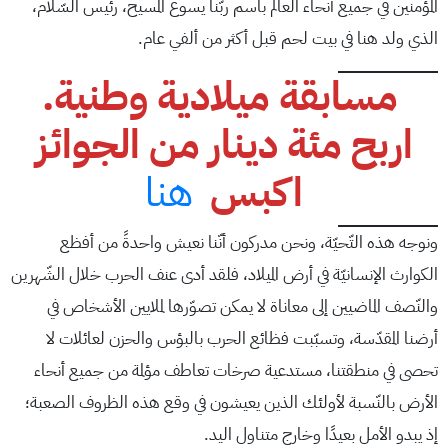
المؤمنين في جميع أنحاء العالم باسم ربّنا يسوع المسيح، رئيس السّلام،
الذي ولد هنا في بيت لحم قبل أكثر من ألفي عام.
مسابقة ميلادية وطنية.
اربح مئة دينار من الجوائز
اكبس
هنا
ونوجه هذه التّحيّة، ونحن مدركون أنّنا نعيش واحدةً من أفظع
الكوارث الإنسانيّة في أرض الميلاد، فلقد أدى عنف الحرب خلال الشّهرين
والنّصف الماضيين إلى معاناة لا يمكن تصوّرها لملايين الأشخاص في
أرضنا المقدّسة، وتسبّبت فظائع الحرب بالبؤس والحزن لعائلات لا
تحصى في منطقتنا، مستدعية صرخات تعاطف مؤلمة من جميع أنحاء
الأرض بالنّسبة لأولئك الذين يعيشون في وقع هذه الظروف الصعبة؛
إذ يبدو الأمل بعيدًا وخارج متناول اليد.