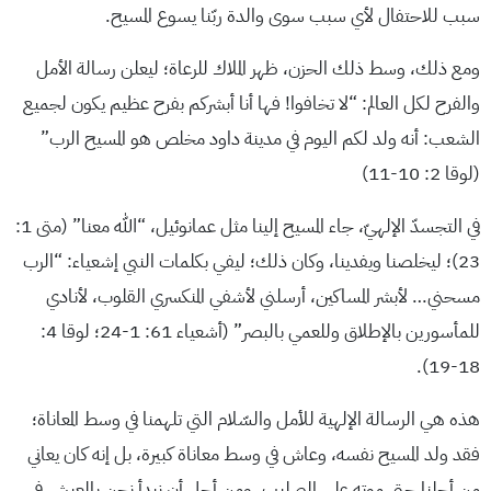
سبب للاحتفال لأي سبب سوى والدة ربّنا يسوع المسيح.
ومع ذلك، وسط ذلك الحزن، ظهر الملاك للرعاة؛ ليعلن رسالة الأمل
والفرح لكل العالم: “لا تخافوا! فها أنا أبشركم بفرح عظيم يكون لجميع
الشعب: أنه ولد لكم اليوم في مدينة داود مخلص هو المسيح الرب”
(لوقا 2: 10-11)
في التجسدّ الإلهيّ، جاء المسيح إلينا مثل عمانوئيل، “الله معنا” (متى 1:
23)؛ ليخلصنا ويفدينا، وكان ذلك؛ ليفي بكلمات النبي إشعياء: “الرب
مسحني… لأبشر المساكين، أرسلني لأشفي المنكسري القلوب، لأنادي
للمأسورين بالإطلاق وللعمي بالبصر” (أشعياء 61: 1-24؛ لوقا 4:
18-19).
هذه هي الرسالة الإلهية للأمل والسّلام التي تلهمنا في وسط المعاناة؛
فقد ولد المسيح نفسه، وعاش في وسط معاناة كبيرة، بل إنه كان يعاني
من أجلنا حتى موته على الصليب، ومن أجل أن نبدأ نحن بالعيش في