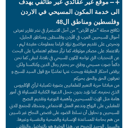
موقع غير عقائدي غير طائفي يهدف
الى خدمة المكون المسيحي في الاردن
وفلسطين ومناطق ال48
تكافح مجلة “ملح الأرض” من أجل الاستمرار في نشر تقارير تعرض
أحوال المسيحيين العرب في الأردن وفلسطين ومناطق الجليل،
ونحرص على تقديم مواضيع تزوّد قراءنا بمعلومات مفيدة لهم ،
بالاعتماد على مصادر موثوقة، كما تركّز معظم اهتمامها على البحث
عن التحديات التي تواجه المكون المسيحي في بلادنا، لنبقى كما نحن
دائماً صوت مسيحي وطني حر يحترم رجال الدين وكنائسنا ولكن
يرفض احتكار الحقيقة ويبحث عنها تماشيًا مع قول السيد المسيح و
تعرفون الحق والحق يحرركم
من مبادئنا حرية التعبير للعلمانيين بصورة تكميلية لرأي الإكليروس
الذي نحترمه. كما نؤيد بدون خجل الدعوة الكتابية للمساواة في أمور
هامة مثل الإرث للمسيحيين وأهمية التوعية وتقديم النصح
للمقبلين على الزواج وندعم العمل الاجتماعي ونشطاء المجتمع المدني
المسيحيين و نحاول أن نسلط الضوء على قصص النجاح غير ناسيين
من هم بحاجة للمساعدة الإنسانية والصحية والنفسية وغيرها.
والسبيل الوحيد للخروج من هذا الوضع هو بالتواصل والنقاش