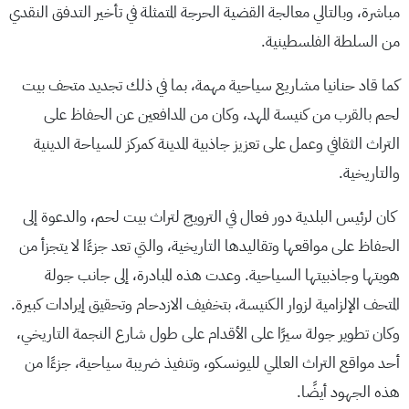
مباشرة، وبالتالي معالجة القضية الحرجة المتمثلة في تأخير التدفق النقدي
من السلطة الفلسطينية.
كما قاد حنانيا مشاريع سياحية مهمة، بما في ذلك تجديد متحف بيت
لحم بالقرب من كنيسة المهد، وكان من المدافعين عن الحفاظ على
التراث الثقافي وعمل على تعزيز جاذبية المدينة كمركز للسياحة الدينية
والتاريخية.
كان لرئيس البلدية دور فعال في الترويج لتراث بيت لحم، والدعوة إلى
الحفاظ على مواقعها وتقاليدها التاريخية، والتي تعد جزءًا لا يتجزأ من
هويتها وجاذبيتها السياحية. وعدت هذه المبادرة، إلى جانب جولة
المتحف الإلزامية لزوار الكنيسة، بتخفيف الازدحام وتحقيق إيرادات كبيرة.
وكان تطوير جولة سيرًا على الأقدام على طول شارع النجمة التاريخي،
أحد مواقع التراث العالمي لليونسكو، وتنفيذ ضريبة سياحية، جزءًا من
هذه الجهود أيضًا.