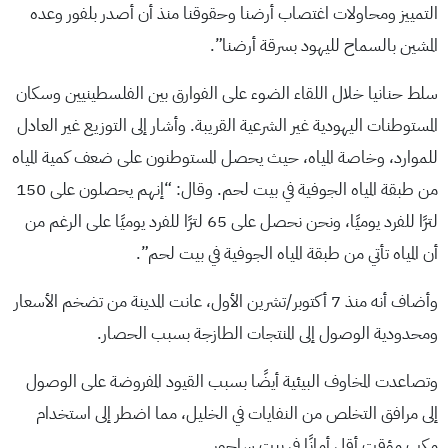
التمييز ومحاولات اغتصاب أرضنا وحقوقنا منذ أن أصدر بلفور وعده
المشين بالسماح لليهود بسرقة أرضنا”.
سلط حنانيا خلال اللقاء الضوء على الفوارق بين الفلسطينيين وسكان
المستوطنات اليهودية غير الشرعية القريبة. وأشار إلى التوزيع غير العادل
للموارد، وخاصة المياه، حيث يحصل المستوطنون على ضعف كمية المياه
من طبقة المياه الجوفية في بيت لحم. وقال: “إنهم يحصلون على 150
لترًا للفرد يوميًا، ونحن نحصل على 65 لترًا للفرد يوميًا على الرغم من
أن المياه تأتي من طبقة المياه الجوفية في بيت لحم”.
وأضاف أنه منذ 7 أكتوبر/تشرين الأول، عانت المدينة من تضخم الأسعار
ومحدودية الوصول إلى المنتجات الطازجة بسبب الحصار.
وتصاعدت المخاوف البيئية أيضًا بسبب القيود المفروضة على الوصول
إلى مرافق التخلص من النفايات في الخليل، مما اضطر إلى استخدام
مكب مؤقت أقل أمانًا في بيت ساحور.