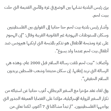
يرى رئيس البلدية تشابها بين الوضع في غزة والمآسي القديمة التي حلت
ببيت لحم.
وأشار رئيس بلدية بيت لحم حنا حنانيا إلى الفوارق بين الفلسطينيين
وسكان المستوطنات اليهودية غير القانونية القريبة وقال: “إن الهجوم
على غزة ومذبحة الأطفال هو تذكير بالمذبحة التي ارتكبها هيرودس ضد
أطفال بيت لحم عندما ولد يسوع”.
وأضاف: “بيت لحم تلقت رسالة السلام قبل 2000 عام، وهذه هي
الرسالة التي نريد إعلانها. إن سكان مدينتنا وشعب فلسطين يريدون
السلام الحقيقي”.
وفي لقاء عقد مؤخرا مع السفير البريطاني، أعرب حنانيا عن استيائه من
تكرار السفير للرواية الإسرائيلية، مؤكدا على القضايا العميقة الجذور التي
يواجهها الفلسطينيون. “لم تبدأ مشاكلنا في 7 أكتوبر، لكننا نعاني من