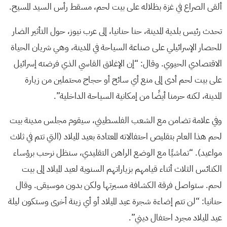
ألقى الصراع في غزة بظلاله على بيت لحم، مسقط رأس السيد المسيح.
تحدث رئيس بلدية المدينة، حنا حنانيا، إلى عرب نيوز، حول التأثير الضار
للحصار الإسرائيلي على صناعة السياحة في المدينة، وهي شريان الحياة
الاقتصادي الحيوي. وقال: “إن الإغلاق القاسي الذي فرضته إسرائيل
على بيت لحم أدى إلى منع أي سائح أو حجاج محتملين من زيارة
المدينة، لكنه حرمنا أيضًا من إمكانية السياحة الداخلية”.
وفي علامة تضامن مع الشعب الفلسطيني، سيقوم مجلس مدينة بيت
لحم هذا العام بتقليص احتفالاته المعتادة بعيد الميلاد (التي تتم في ثلاث
مواعيد). “تماشيًا مع الوضع الراهن التقليدي، سنظل نرحب برؤساء
الكنائس الثلاث أثناء قيامهم بزياراتهم السنوية لعيد الميلاد إلى بيت
لحم. ستواصل فرقة الكشافة مسيرتها ولكن بدون موسيقى. وقال
حنانيا: “لن تتم إضاءة شجرة عيد الميلاد أو أي زينة أخرى وستكون ليلة
عيد الميلاد مجرد احتفال ديني”.