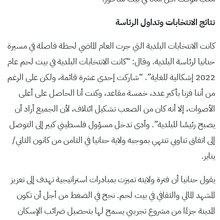
نتائج الانتخابات وتداول الرئاسة
كانت الانتخابات البلدية التي جرت العام الماضي لحظة فاصلة في مسيرة
حنانيا لرئاسة البلدية. وقال: “كانت الانتخابات البلدية في بيت لحم عام
2022 إشكالية للغاية”. “شاركت إحدى عشرة قائمة، ولكن على الرغم
من أننا فزنا بأكبر عدد، خمسة مقاعد، وكنت أنا الحاصل على أعلى
الأصوات، إلا أنه كان من الصعب تشكيل ائتلاف، لأن الجميع أراد أن
يصبح رئيسًا للبلدية”. وأدى تدخل مسؤول فلسطيني كبير إلى التوصل
إلى اتفاق تناوبي تنتهي بموجبه ولاية حنانيا في الثامن من كانون الثاني/
يناير.
يقول حنانيا أن فترة ولايته تميزت بمبادرات استراتيجية تهدف إلى تعزيز
المشهد المالي والثقافي في بيت لحم. نجح في الضغط من أجل أن تكون
المدينة جزءًا من مشروع تجريبي يسمح لها بتحصيل ضرائب الإسكان