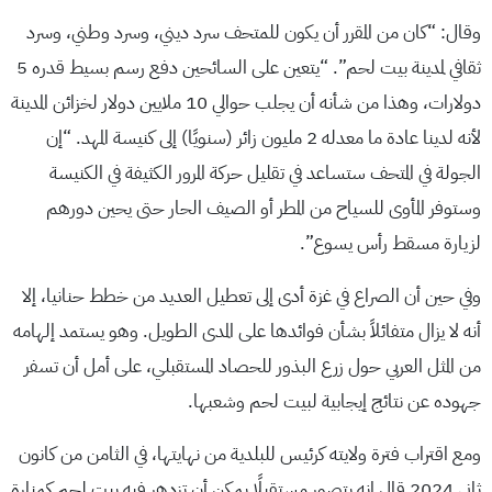
وقال: “كان من المقرر أن يكون للمتحف سرد ديني، وسرد وطني، وسرد
ثقافي لمدينة بيت لحم”. “يتعين على السائحين دفع رسم بسيط قدره 5
دولارات، وهذا من شأنه أن يجلب حوالي 10 ملايين دولار لخزائن المدينة
لأنه لدينا عادة ما معدله 2 مليون زائر (سنويًا) إلى كنيسة المهد. “إن
الجولة في المتحف ستساعد في تقليل حركة المرور الكثيفة في الكنيسة
وستوفر المأوى للسياح من المطر أو الصيف الحار حتى يحين دورهم
لزيارة مسقط رأس يسوع”.
وفي حين أن الصراع في غزة أدى إلى تعطيل العديد من خطط حنانيا، إلا
أنه لا يزال متفائلاً بشأن فوائدها على المدى الطويل. وهو يستمد إلهامه
من المثل العربي حول زرع البذور للحصاد المستقبلي، على أمل أن تسفر
جهوده عن نتائج إيجابية لبيت لحم وشعبها.
ومع اقتراب فترة ولايته كرئيس للبلدية من نهايتها، في الثامن من كانون
ثاني 2024 قال إنه يتصور مستقبلًا يمكن أن تزدهر فيه بيت لحم كمنارة