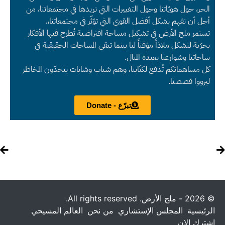
الحر، حول هويّاتنا وحول التغييرات التي نريدها في مجتمعاتنا، من
أجل أن نفهم بشكل أفضل القوى التي تؤثّر في مجتمعاتنا،.
تستمر ملح الأرض في تشكيل مساحة افتراضية تُطرح فيها الأفكار
بحرّية لتشكل ملاذاً مؤقتاً لنا بينما تبقى المساحات الحقيقية في
ساحاتنا وشوارعنا بعيدة المنال.
كل مساهماتكم تُدفع لكتّابنا، وهم شباب وشابات يتحدّون المخاطر
ليرووا قصصنا.
تبرّع - Donate
© 2026 - ملح الأرض. All rights reserved.
الرئيسية
المجلس الإستشاري
من نحن
العالم المسيحي
إشترك الان