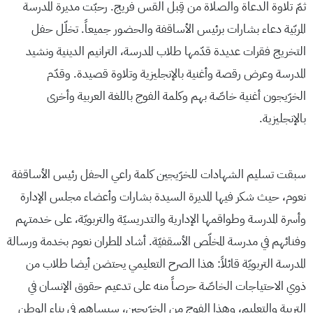
ثمّ تلاوة الدعاة والصلاة من قِبل القس فريج. رحبّت مديرة المدرسة
المربّية دعاء بشارات برئيس الأساقفة والحضور جميعاً. تخلّل حفل
التخريج فقرات عديدة قدّمها طلاب المدرسة، الترانيم الدينية ونشيد
المدرسة وعرض رقصة وأغنية بالإنجليزية وتلاوة قصيدة. وقدّم
الخرّيجون أغنية خاصّة بهم وكلمة الفوج باللغة العربية وأخرى
بالإنجليزية.
سبقت تسليم الشهادات للخرّيجين كلمة راعي الحفل رئيس الأساقفة
نعوم، حيث شكر فيها المديرة السيدة بشارات وأعضاء مجلس الإدارة
وأسرة المدرسة وطواقمها الإدارية والتدريسيّة والتربويّة، على خدمتهم
وفنائهم في مدرسة المخلّص الأسقفيّة. أشاد المطران نعوم بخدمة ورسالة
المدرسة التربويّة قائلاً: هذا الصرح التعليمي يحتضن أيضا طلاب من
ذوي الاحتياجات الخاصّة حرصاً منه على تدعيم حقوق الإنسان في
التربية والتعليم، وهذا الفوج من الخرّيجين، سيساهم في بناء الوطن