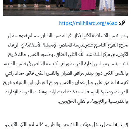
https://milhilard.org/a6ao
:
رعى رئيس الأساقفة الأنچليكاني في القدس المطران حسام نعوم حفل
تخرّج الفوج التاسع عشر لمدرسة المخلص الإنجيلية الأسقفية في الزرقاء
الأردن، في مركز الملك عبد الله الثاني الثقافي، بحضور القس خالد فريج
نائب رئيس مجلس إدارة المدرسة وراعي كنيسة المخلص في نفس المدينة،
والقس الكنن دون بيندر مرافق المطران والقس الكنن فائق حداد راعي
كنيسة الفادي على جبل عمان والقس جورج القبطي ابن الرعية وخريج
المدرسة، ومديرة المدرسة السيدة دعاء بشارات وهيئات المدرسة الإدارية
والتدريسية والتربوية، وأهالي الخرّيجين.
في بداية الحفل دخل موكب الخرّيحين والمطران، فالسلام الملكي الأردني،