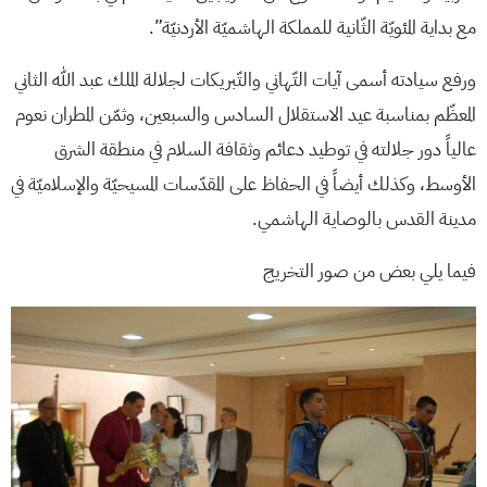
مع بداية المئويّة الثّانية للمملكة الهاشميّة الأردنيّة”.
ورفع سيادته أسمى آيات التّهاني والتّبريكات لجلالة الملك عبد الله الثاني
المعظّم بمناسبة عيد الاستقلال السادس والسبعين، وثمّن المطران نعوم
عالياً دور جلالته في توطيد دعائم وثقافة السلام في منطقة الشرق
الأوسط، وكذلك أيضاً في الحفاظ على المقدّسات المسيحيّة والإسلاميّة في
مدينة القدس بالوصاية الهاشمي.
فيما يلي بعض من صور التخريج